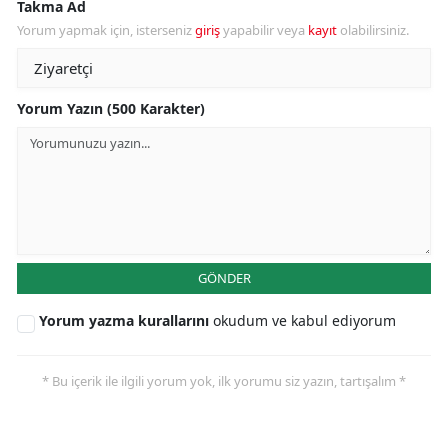
Takma Ad
Yorum yapmak için, isterseniz
giriş
yapabilir veya
kayıt
olabilirsiniz.
Yorum Yazın (500 Karakter)
GÖNDER
Yorum yazma kurallarını
okudum ve kabul ediyorum
* Bu içerik ile ilgili yorum yok, ilk yorumu siz yazın, tartışalım *