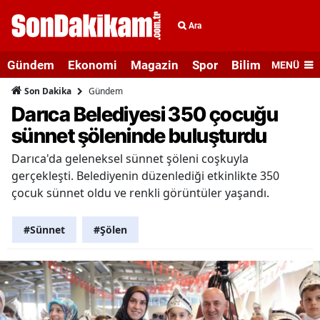
Ara
Gündem
Ekonomi
Magazin
Spor
Bilim ve Teknolo
MENÜ
Gündem
Son Dakika
Darıca Belediyesi 350 çocuğu
sünnet şöleninde buluşturdu
Darıca'da geleneksel sünnet şöleni coşkuyla
gerçekleşti. Belediyenin düzenlediği etkinlikte 350
çocuk sünnet oldu ve renkli görüntüler yaşandı.
#Sünnet
#Şölen