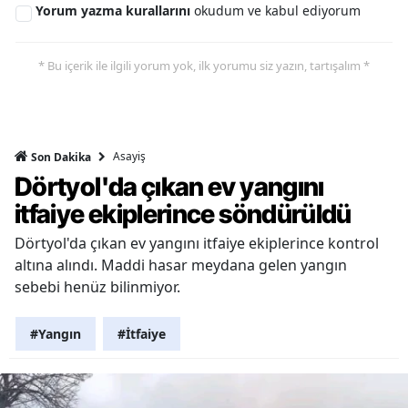
Yorum yazma kurallarını
okudum ve kabul ediyorum
* Bu içerik ile ilgili yorum yok, ilk yorumu siz yazın, tartışalım *
Asayiş
Son Dakika
Dörtyol'da çıkan ev yangını
itfaiye ekiplerince söndürüldü
Dörtyol'da çıkan ev yangını itfaiye ekiplerince kontrol
altına alındı. Maddi hasar meydana gelen yangın
sebebi henüz bilinmiyor.
#Yangın
#İtfaiye