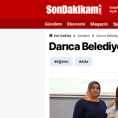
İstan
Açık
A
Gündem
Ekonomi
Magazin
Sp
A
Gündem
Darıca Belediy
Son Dakika
A
Darıca Belediy
A
A
#Eğitim
#Aile
A
A
A
A
B