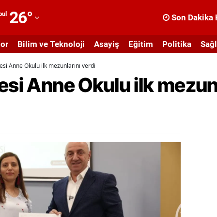
26
°
bul
Son Dakika 
dana
or
Bilim ve Teknoloji
Asayiş
Eğitim
Politika
Sağl
dıyaman
esi Anne Okulu ilk mezunlarını verdi
fyonkarahisar
esi Anne Okulu ilk mezunl
ğrı
masya
nkara
ntalya
rtvin
ydın
alıkesir