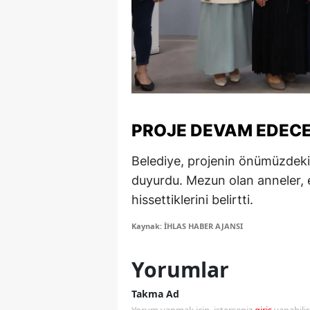
S
Si
S
S
PROJE DEVAM EDEC
T
Belediye, projenin önümüzdeki 
T
duyurdu. Mezun olan anneler, e
T
hissettiklerini belirtti.
T
Kaynak: İHLAS HABER AJANSI
Ş
Yorumlar
U
Takma Ad
V