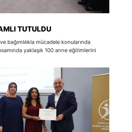
alatya
anisa
SAMLI TUTULDU
ahramanmaraş
m ve bağımlılıkla mücadele konularında
ardin
psamında yaklaşık 100 anne eğitimlerini
uğla
uş
evşehir
iğde
rdu
ize
akarya