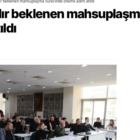
dır beklenen mahsuplaşma sürecinde önemli adım atıldı
rdır beklenen mahsuplaş
alova
ıldı
arabük
lis
smaniye
üzce