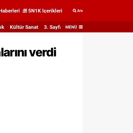
Haberleri
5N1K İçerikleri
Ara
ık
Kültür Sanat
3. Sayfa
MENÜ
arını verdi