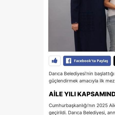
B
B
Bi
B
B
B
Facebook'ta Paylaş
Ç
Darıca Belediyesi'nin başlattığ
Ç
güçlendirmek amacıyla ilk mez
Ç
AILE YILI KAPSAMIN
D
Cumhurbaşkanlığı'nın 2025 Aile
D
geçirildi. Darıca Belediyesi, a