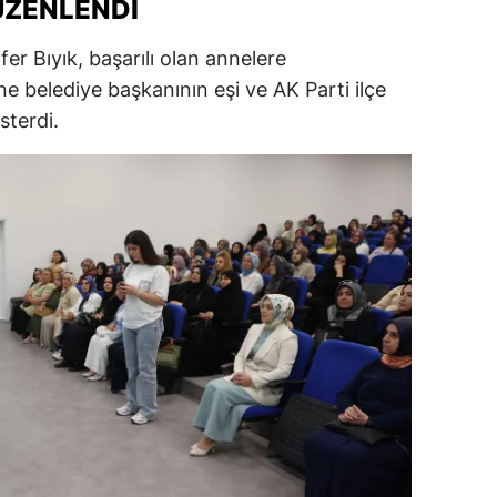
ÜZENLENDI
ersin
r Bıyık, başarılı olan annelere
stanbul
ene belediye başkanının eşi ve AK Parti ilçe
sterdi.
zmir
ars
astamonu
ayseri
rklareli
ırşehir
ocaeli
onya
ütahya