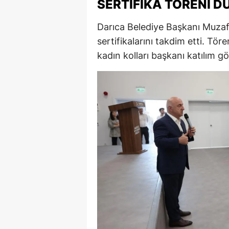
SERTIFIKA TÖRENI D
M
Darıca Belediye Başkanı Muzaffe
İ
sertifikalarını takdim etti. Tör
kadın kolları başkanı katılım gö
İ
K
K
K
Kı
K
K
K
K