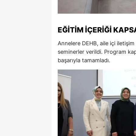
M
M
EĞITIM İÇERIĞI KAP
K
Annelere DEHB, aile içi iletişi
M
seminerler verildi. Program ka
M
başarıyla tamamladı.
M
N
N
O
R
S