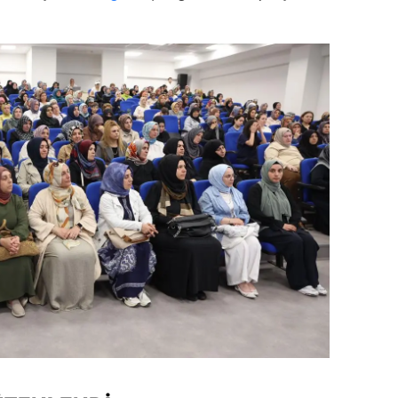
dirne
lazığ
rzincan
rzurum
skişehir
aziantep
iresun
ümüşhane
akkari
atay
sparta