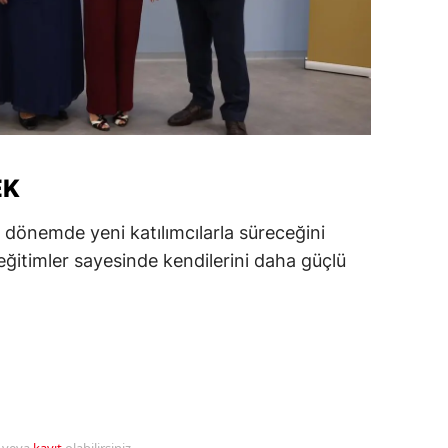
amsun
irt
inop
ivas
EK
ekirdağ
dönemde yeni katılımcılarla süreceğini
okat
ğitimler sayesinde kendilerini daha güçlü
rabzon
unceli
anlıurfa
şak
an