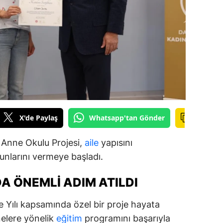
ilecik
ingöl
tlis
olu
urdur
ursa
X'de Paylaş
Whatsapp'tan Gönder
anakkale
ı Anne Okulu Projesi,
aile
yapısını
ankırı
unlarını vermeye başladı.
orum
DA ÖNEMLI ADIM ATILDI
enizli
 Yılı kapsamında özel bir proje hayata
iyarbakır
nnelere yönelik
eğitim
programını başarıyla