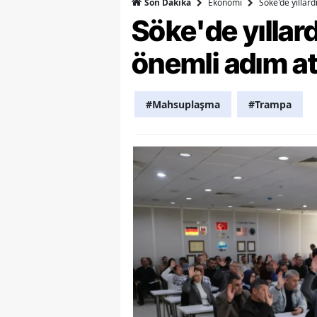
Ekonomi
Söke'de yıllar
Son Dakika
Söke'de yılla
Y
önemli adım at
K
Ki
#Mahsuplaşma
#Trampa
O
D