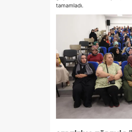
tamamladı.
E
E
E
E
E
G
G
G
H
H
I