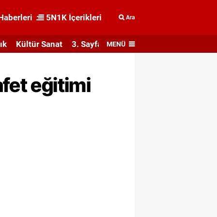
Haberleri
5N1K İçerikleri
Ara
ık
Kültür Sanat
3. Sayfa
MENÜ
fet eğitimi