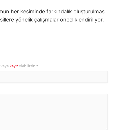
amsun
umun her kesiminde farkındalık oluşturulması
illere yönelik çalışmalar önceliklendiriliyor.
irt
inop
ivas
ekirdağ
r veya
kayıt
olabilirsiniz.
okat
rabzon
unceli
anlıurfa
şak
an