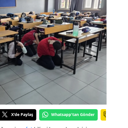
ilecik
ingöl
tlis
olu
urdur
ursa
anakkale
ankırı
orum
enizli
X'de Paylaş
Whatsapp'tan Gönder
iyarbakır