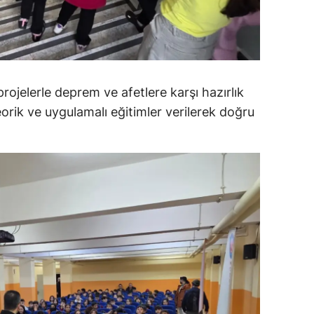
ersin
stanbul
zmir
rojelerle deprem ve afetlere karşı hazırlık
ars
teorik ve uygulamalı eğitimler verilerek doğru
astamonu
ayseri
rklareli
ırşehir
ocaeli
onya
ütahya