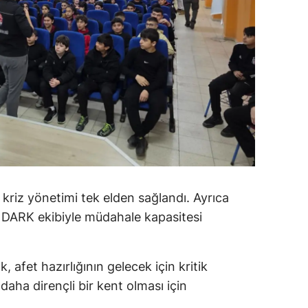
alatya
anisa
ahramanmaraş
ardin
uğla
uş
evşehir
 kriz yönetimi tek elden sağlandı. Ayrıca
 DARK ekibiyle müdahale kapasitesi
iğde
rdu
 afet hazırlığının gelecek için kritik
ize
daha dirençli bir kent olması için
akarya