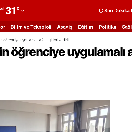
31
°
bul
Son Dakika 
dana
or
Bilim ve Teknoloji
Asayiş
Eğitim
Politika
Sağl
dıyaman
n öğrenciye uygulamalı afet eğitimi verildi
fyonkarahisar
in öğrenciye uygulamalı a
ğrı
masya
nkara
ntalya
rtvin
ydın
alıkesir