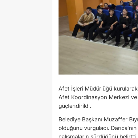
M
M
K
M
M
M
N
Afet İşleri Müdürlüğü kurularak
Afet Koordinasyon Merkezi ve
N
güçlendirildi.
O
Belediye Başkanı Muzaffer Bıyık,
R
olduğunu vurguladı. Darıca'nın 
S
çalışmaların sürdüğünü belirtti.