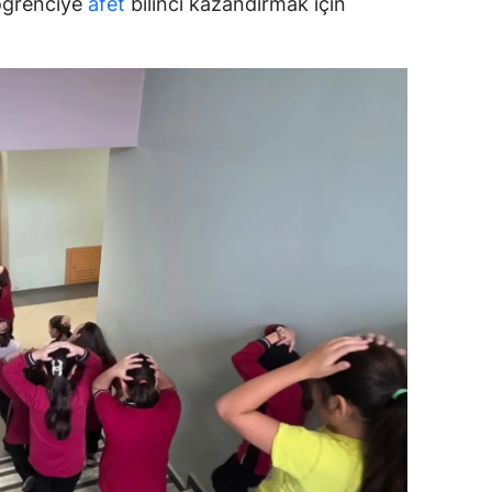
 öğrenciye
afet
bilinci kazandırmak için
dirne
lazığ
rzincan
rzurum
skişehir
aziantep
iresun
ümüşhane
akkari
atay
sparta