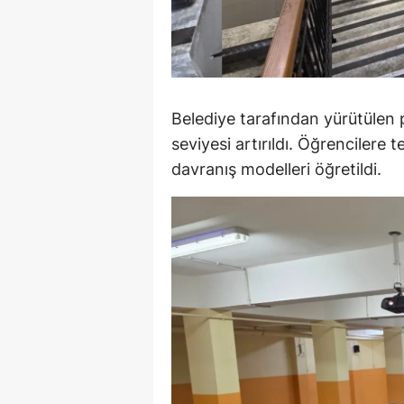
M
İ
İ
Belediye tarafından yürütülen p
K
seviyesi artırıldı. Öğrencilere 
davranış modelleri öğretildi.
K
K
Kı
K
K
K
K