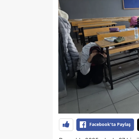
B
B
Bi
B
B
B
Ç
Ç
Ç
D
Facebook'ta Paylaş
D