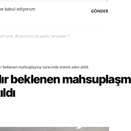
e kabul ediyorum
ozgat
GÖNDER
onguldak
ksaray
yorum yok, ilk yorumu siz yazın, tartışalım *
ayburt
araman
dır beklenen mahsuplaşma sürecinde önemli adım atıldı
ırıkkale
rdır beklenen mahsuplaş
atman
ıldı
ırnak
artın
rdahan
ğdır