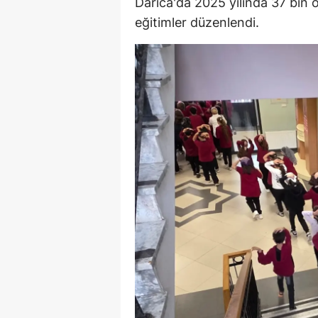
Darıca'da 2025 yılında 37 bin
E
eğitimler düzenlendi.
E
E
E
E
G
G
G
H
H
I