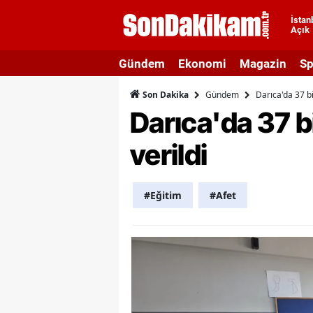
İstan
Açık
A
Gündem
Ekonomi
Magazin
Sp
A
Gündem
Darıca'da 37 bi
Son Dakika
A
Darıca'da 37 b
A
verildi
A
A
#Eğitim
#Afet
A
A
A
B