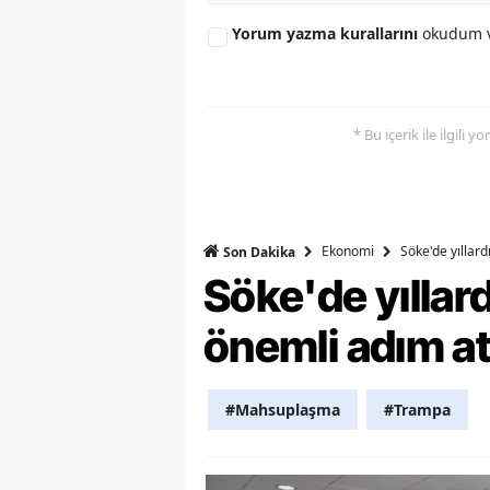
Yorum yazma kurallarını
okudum v
Y
Z
A
* Bu içerik ile ilgili 
B
K
Ekonomi
Söke'de yıllar
Son Dakika
K
Söke'de yılla
B
önemli adım at
Ş
B
#Mahsuplaşma
#Trampa
A
I