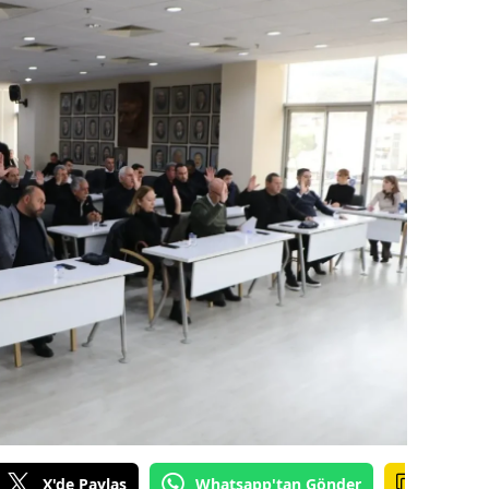
alova
arabük
lis
smaniye
üzce
X'de Paylaş
Whatsapp'tan Gönder