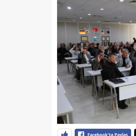
Y
K
Ki
O
D
Facebook'ta Paylaş