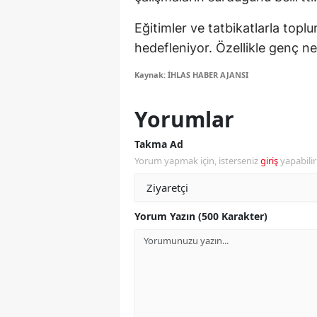
S
Eğitimler ve tatbikatlarla topl
hedefleniyor. Özellikle genç nes
Si
Kaynak: İHLAS HABER AJANSI
S
S
Yorumlar
T
Takma Ad
Yorum yapmak için, isterseniz
giriş
yapabili
T
T
Yorum Yazın (500 Karakter)
T
Ş
U
V