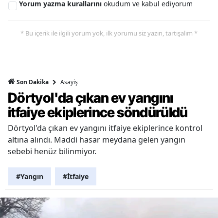
Yorum yazma kurallarını
okudum ve kabul ediyorum
* Bu içerik ile ilgili yorum yok, ilk yorumu siz yazın, tartışalım *
Asayiş
Son Dakika
Dörtyol'da çıkan ev yangını
itfaiye ekiplerince söndürüldü
Dörtyol'da çıkan ev yangını itfaiye ekiplerince kontrol
altına alındı. Maddi hasar meydana gelen yangın
sebebi henüz bilinmiyor.
#Yangın
#İtfaiye