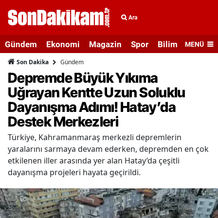
Ara
Gündem
Ekonomi
Magazin
Spor
Bilim ve Teknolo
MENÜ
Gündem
Son Dakika
Depremde Büyük Yıkıma
Uğrayan Kentte Uzun Soluklu
Dayanışma Adımı! Hatay’da
Destek Merkezleri
Türkiye, Kahramanmaraş merkezli depremlerin
yaralarını sarmaya devam ederken, depremden en çok
etkilenen iller arasında yer alan Hatay’da çeşitli
dayanışma projeleri hayata geçirildi.