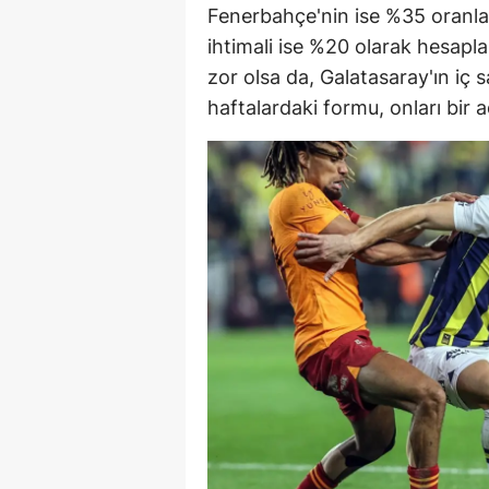
Fenerbahçe'nin ise %35 oranla 
E
ihtimali ise %20 olarak hesapl
E
zor olsa da, Galatasaray'ın iç
haftalardaki formu, onları bir 
E
E
E
G
G
G
H
H
I