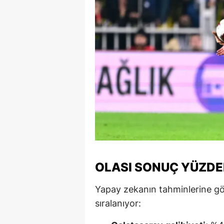
M
M
K
M
M
M
N
N
OLASI SONUÇ YÜZDEL
O
Yapay zekanın tahminlerine gör
R
sıralanıyor:
S