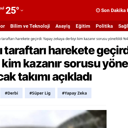
25
°
bul
Son Dakika 
dana
or
Bilim ve Teknoloji
Asayiş
Eğitim
Politika
Sağl
dıyaman
 taraftarı harekete geçirdi: Yapay zekaya derbiyi kim kazanır sorusu yöneltildi %
fyonkarahisar
 taraftarı harekete geçir
ğrı
 kim kazanır sorusu yöne
masya
ak takımı açıkladı
nkara
ntalya
#Derbi
#Süper Lig
#Yapay Zeka
rtvin
ydın
alıkesir