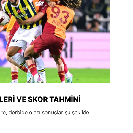
alatya
anisa
ahramanmaraş
ardin
uğla
uş
evşehir
iğde
ERI VE SKOR TAHMINI
rdu
e, derbide olası sonuçlar şu şekilde
ize
akarya