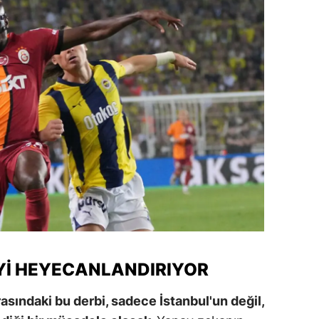
alova
arabük
lis
smaniye
üzce
’YI HEYECANLANDIRIYOR
sındaki bu derbi, sadece İstanbul'un değil,