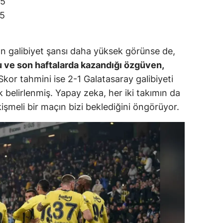
5
5
amsun
irt
ın galibiyet şansı daha yüksek görünse de,
inop
 ve son haftalarda kazandığı özgüven,
ivas
 Skor tahmini ise 2-1 Galatasaray galibiyeti
ak belirlenmiş. Yapay zeka, her iki takımın da
ekirdağ
işmeli bir maçın bizi beklediğini öngörüyor.
okat
rabzon
unceli
anlıurfa
şak
an