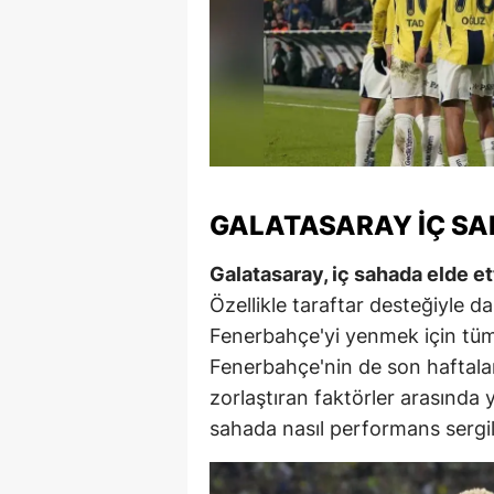
Y
Z
A
B
GALATASARAY İÇ SA
K
K
Galatasaray, iç sahada elde ett
Özellikle taraftar desteğiyle da
B
Fenerbahçe'yi yenmek için tüm
Ş
Fenerbahçe'nin de son haftala
zorlaştıran faktörler arasında 
B
sahada nasıl performans sergile
A
I