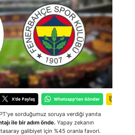
ilecik
ingöl
tlis
olu
urdur
ursa
anakkale
ankırı
X'de Paylaş
Whatsapp'tan Gönder
orum
T'ye sorduğumuz soruya verdiği yanıta
enizli
tajı ile bir adım önde.
Yapay zekanın
iyarbakır
asaray galibiyet için %45 oranla favori.