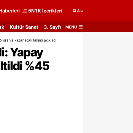
Haberleri
5N1K İçerikleri
Ara
ık
Kültür Sanat
3. Sayfa
MENÜ
45 oranla kazanacak takımı açıkladı
di: Yapay
ltildi %45