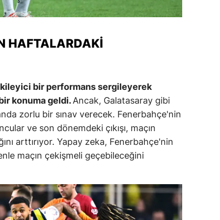
ersin
stanbul
N HAFTALARDAKI
zmir
ars
kileyici bir performans sergileyerek
astamonu
 bir konuma geldi.
Ancak, Galatasaray gibi
anda zorlu bir sınav verecek. Fenerbahçe'nin
ayseri
ncular ve son dönemdeki çıkışı, maçın
rklareli
ığını arttırıyor. Yapay zeka, Fenerbahçe'nin
ırşehir
enle maçın çekişmeli geçebileceğini
ocaeli
onya
ütahya