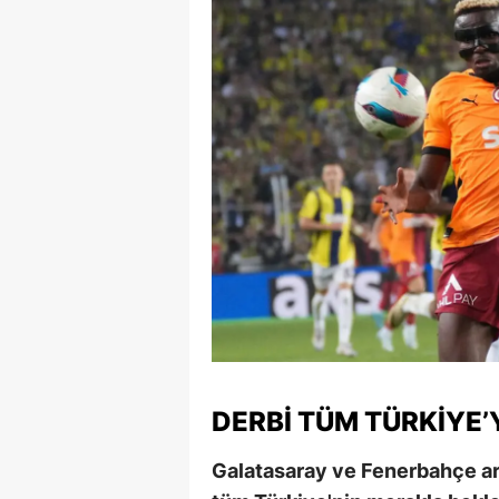
Y
K
Ki
O
D
DERBI TÜM TÜRKIYE
Galatasaray ve Fenerbahçe ara