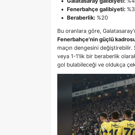
Galatasaray galibiyeti:
%4
Fenerbahçe galibiyeti:
%3
S
Beraberlik:
%20
Si
Bu oranlara göre, Galatasaray'
S
Fenerbahçe'nin güçlü kadrosu
S
maçın dengesini değiştirebilir.
veya 1-1'lik bir beraberlik olar
T
gol bulabileceği ve oldukça çek
T
T
T
Ş
U
V