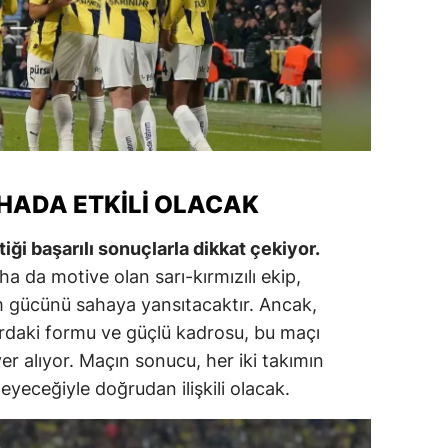
ozgat
onguldak
ksaray
ayburt
HADA ETKILI OLACAK
araman
ırıkkale
iği başarılı sonuçlarla dikkat çekiyor.
ha da motive olan sarı-kırmızılı ekip,
atman
 gücünü sahaya yansıtacaktır. Ancak,
ırnak
rdaki formu ve güçlü kadrosu, bu maçı
yer alıyor. Maçın sonucu, her iki takımın
artın
yeceğiyle doğrudan ilişkili olacak.
rdahan
ğdır