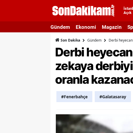
İstan
Açık
A
Gündem
Ekonomi
Magazin
Sp
A
Gündem
Derbi heyecanı
Son Dakika
A
Derbi heyecanı
A
zekaya derbiyi
A
oranla kazanac
A
A
#Fenerbahçe
#Galatasaray
A
A
B