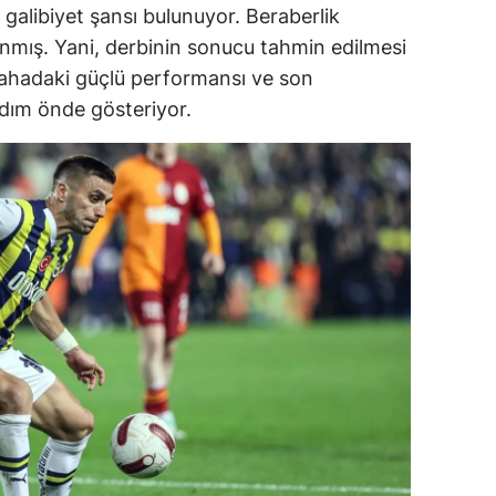
galibiyet şansı bulunuyor. Beraberlik
dirne
anmış. Yani, derbinin sonucu tahmin edilmesi
lazığ
 sahadaki güçlü performansı ve son
adım önde gösteriyor.
rzincan
rzurum
skişehir
aziantep
iresun
ümüşhane
akkari
atay
sparta