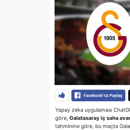
B
B
Bi
B
B
B
Ç
Ç
Facebook'ta Paylaş
Ç
Yapay zeka uygulaması ChatGP
D
göre,
Galatasaray iç saha avan
D
tahminine göre, bu maçta Galat