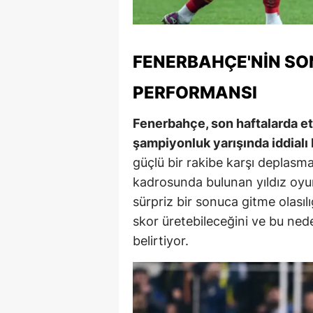
M
İ
FENERBAHÇE'NIN SO
İ
PERFORMANSI
K
Fenerbahçe, son haftalarda et
K
şampiyonluk yarışında iddialı
güçlü bir rakibe karşı deplasm
K
kadrosunda bulunan yıldız oyu
Kı
sürpriz bir sonuca gitme olasıl
K
skor üretebileceğini ve bu ned
belirtiyor.
K
K
K