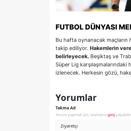
Y
K
FUTBOL DÜNYASI ME
Ki
Bu hafta oynanacak maçların 
O
takip ediliyor.
Hakemlerin verec
belirleyecek.
Beşiktaş ve Trabz
D
Süper Lig karşılaşmalarındaki
izlenecek. Herkesin gözü, hake
Yorumlar
Takma Ad
Yorum yapmak için, isterseniz
giriş
yapabili