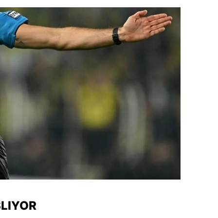
amsun
irt
inop
ivas
ekirdağ
okat
rabzon
unceli
anlıurfa
şak
ŞLIYOR
an