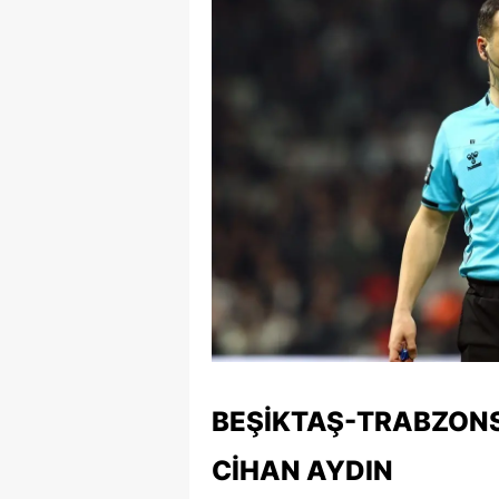
E
E
E
E
E
G
G
G
H
BEŞIKTAŞ-TRABZONS
H
CIHAN AYDIN
I