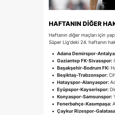
M
M
HAFTANIN DIĞER HA
K
Haftanın diğer maçları için yap
M
Süper Lig'deki 24. haftanın ha
M
Adana Demirspor-Antalya
M
Gaziantep FK-Sivasspor:
O
Başakşehir-Bodrum FK:
Ha
N
Beşiktaş-Trabzonspor:
Cih
N
Hatayspor-Alanyaspor:
Ad
Eyüpspor-Kayserispor:
Di
O
Konyaspor-Samsunspor:
Y
R
Fenerbahçe-Kasımpaşa:
A
Çaykur Rizespor-Galatasa
S