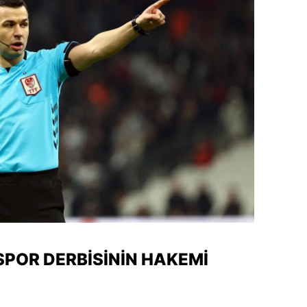
dirne
lazığ
rzincan
rzurum
skişehir
aziantep
iresun
ümüşhane
akkari
POR DERBISININ HAKEMI
atay
sparta