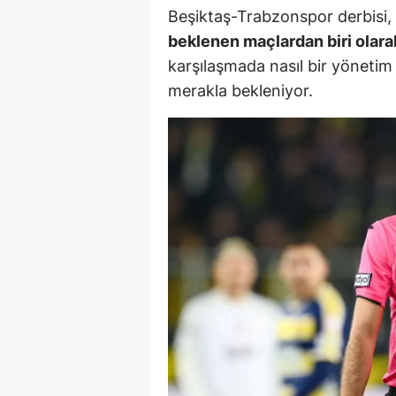
Beşiktaş-Trabzonspor derbisi,
Y
beklenen maçlardan biri olara
karşılaşmada nasıl bir yönetim
Z
merakla bekleniyor.
A
B
K
K
B
Ş
B
A
I