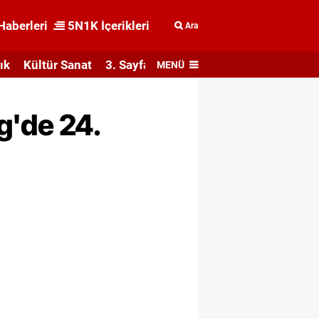
Haberleri
5N1K İçerikleri
Ara
ık
Kültür Sanat
3. Sayfa
MENÜ
ig'de 24.