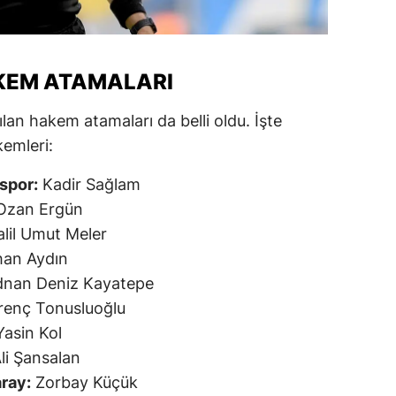
alatya
anisa
KEM ATAMALARI
ahramanmaraş
ılan hakem atamaları da belli oldu. İşte
ardin
kemleri:
uğla
spor:
Kadir Sağlam
uş
zan Ergün
lil Umut Meler
evşehir
an Aydın
iğde
nan Deniz Kayatepe
renç Tonusluoğlu
rdu
asin Kol
ize
li Şansalan
ray:
Zorbay Küçük
akarya