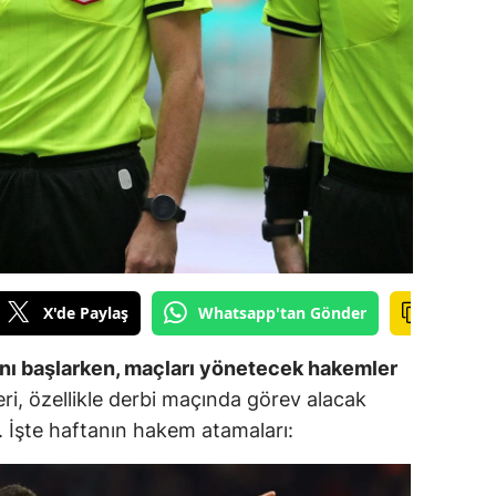
ilecik
ingöl
tlis
olu
urdur
ursa
anakkale
X'de Paylaş
Whatsapp'tan Gönder
ankırı
anı başlarken, maçları yönetecek hakemler
orum
i, özellikle derbi maçında görev alacak
. İşte haftanın hakem atamaları:
enizli
iyarbakır