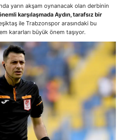
ında yarın akşam oynanacak olan derbinin
ersin
nemli karşılaşmada Aydın, tarafsız bir
stanbul
şiktaş ile Trabzonspor arasındaki bu
m kararları büyük önem taşıyor.
zmir
ars
astamonu
ayseri
rklareli
ırşehir
ocaeli
onya
ütahya