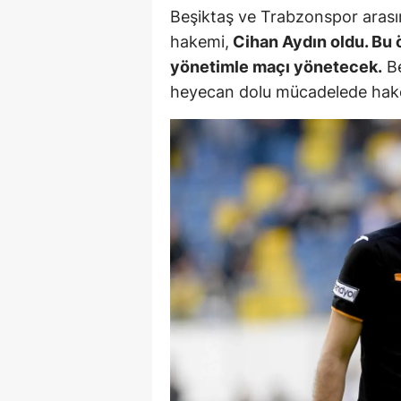
Beşiktaş ve Trabzonspor aras
M
hakemi,
Cihan Aydın oldu. Bu ö
İ
yönetimle maçı yönetecek.
Be
heyecan dolu mücadelede hake
İ
K
K
K
Kı
K
K
K
K