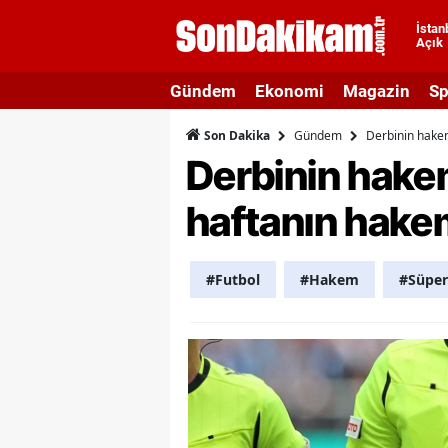
İstan
Açık
A
Gündem
Ekonomi
Magazin
Sp
A
Gündem
Derbinin hakemi
Son Dakika
A
Derbinin hakemi
A
haftanın hake
A
A
#Futbol
#Hakem
#Süper
A
A
A
B