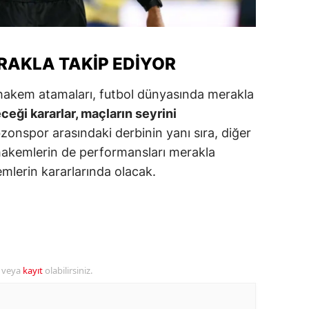
alova
arabük
RAKLA TAKIP EDIYOR
lis
hakem atamaları, futbol dünyasında merakla
smaniye
eği kararlar, maçların seyrini
onspor arasındaki derbinin yanı sıra, diğer
üzce
 hakemlerin de performansları merakla
mlerin kararlarında olacak.
r veya
kayıt
olabilirsiniz.