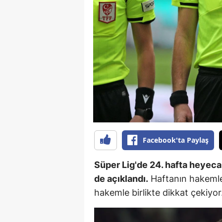
B
B
Bi
B
B
B
Ç
Facebook'ta Paylaş
Ç
Süper Lig'de 24. hafta heyec
Ç
de açıklandı.
Haftanın hakemler
hakemle birlikte dikkat çekiyor
D
D