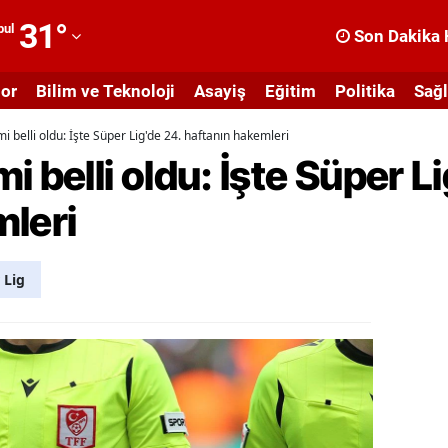
31
°
bul
Son Dakika 
dana
or
Bilim ve Teknoloji
Asayiş
Eğitim
Politika
Sağl
dıyaman
 belli oldu: İşte Süper Lig'de 24. haftanın hakemleri
fyonkarahisar
 belli oldu: İşte Süper L
ğrı
mleri
masya
nkara
 Lig
ntalya
rtvin
ydın
alıkesir