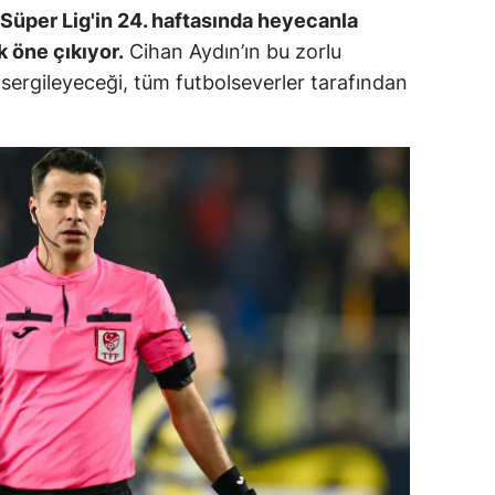
Süper Lig'in 24. haftasında heyecanla
ozgat
k öne çıkıyor.
Cihan Aydın’ın bu zorlu
 sergileyeceği, tüm futbolseverler tarafından
onguldak
ksaray
ayburt
araman
ırıkkale
atman
ırnak
artın
rdahan
ğdır