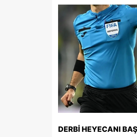
S
Si
S
S
T
T
T
T
Ş
U
DERBI HEYECANI BA
V