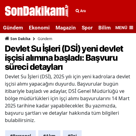
Ara
Gündem
Ekonomi
Magazin
Spor
Bilim ve Teknolo
MENÜ
Gündem
Son Dakika
Devlet Su İşleri (DSİ) yeni devlet
işçisi alımına başladı: Başvuru
süreci detayları
Devlet Su İşleri (DSİ), 2025 yılı için yeni kadrolara devlet
işçisi alımı yapacağını duyurdu. Başvurular bugün
itibariyle başladı ve adaylar, DSİ Genel Müdürlüğü ve
bölge müdürlükleri için işçi alımı başvurularını 14 Mart
2025 tarihine kadar yapabilecekler. Bu yazımızda,
başvuru şartları ve detaylar hakkında tüm bilgileri
bulabilirsiniz.
#Personel
#Alım
#Dsi