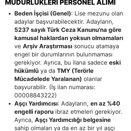
MÜDÜRLÜKLERI PERSONEL ALIMI
Beden İşçisi (Genel)
: Lise mezunu olan
adaylar başvurabilecektir. Adayların,
5237 sayılı Türk Ceza Kanunu'na göre
kamusal haklardan yoksun olmamaları
ve
Arşiv Araştırması
sonucu atamaya
engel bir durumlarının bulunmaması
gerekiyor. Ayrıca, bu ilana sadece
eski
hükümlü
ya da
TMY (Terörle
Mücadelede Yaralanan)
olanlar
başvurabilir. (İş ilan numarası:
00008843222)
Aşçı Yardımcısı
: Adayların,
en az %40
engelli raporu
ibraz etmeleri gerekiyor.
Ayrıca,
Aşçı Yardımcılığı belgesine
sahip olmaları ya da en az bir yıl aşçı