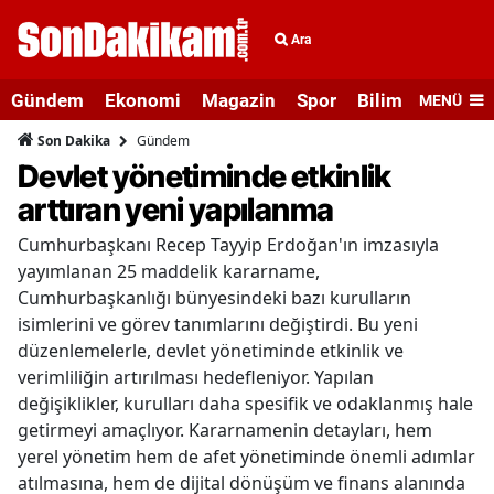
Ara
Gündem
Ekonomi
Magazin
Spor
Bilim ve Teknolo
MENÜ
Gündem
Son Dakika
Devlet yönetiminde etkinlik
arttıran yeni yapılanma
Cumhurbaşkanı Recep Tayyip Erdoğan'ın imzasıyla
yayımlanan 25 maddelik kararname,
Cumhurbaşkanlığı bünyesindeki bazı kurulların
isimlerini ve görev tanımlarını değiştirdi. Bu yeni
düzenlemelerle, devlet yönetiminde etkinlik ve
verimliliğin artırılması hedefleniyor. Yapılan
değişiklikler, kurulları daha spesifik ve odaklanmış hale
getirmeyi amaçlıyor. Kararnamenin detayları, hem
yerel yönetim hem de afet yönetiminde önemli adımlar
atılmasına, hem de dijital dönüşüm ve finans alanında