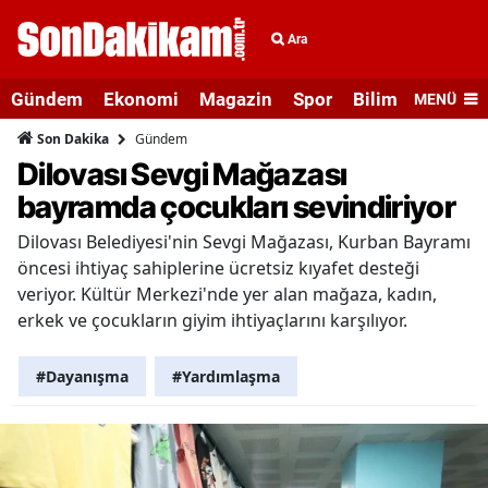
Ara
Gündem
Ekonomi
Magazin
Spor
Bilim ve Teknolo
MENÜ
Gündem
Son Dakika
Dilovası Sevgi Mağazası
bayramda çocukları sevindiriyor
Dilovası Belediyesi'nin Sevgi Mağazası, Kurban Bayramı
öncesi ihtiyaç sahiplerine ücretsiz kıyafet desteği
veriyor. Kültür Merkezi'nde yer alan mağaza, kadın,
erkek ve çocukların giyim ihtiyaçlarını karşılıyor.
#Dayanışma
#Yardımlaşma