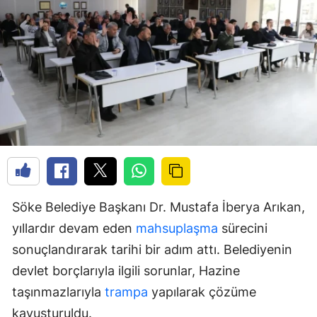
Söke Belediye Başkanı Dr. Mustafa İberya Arıkan,
yıllardır devam eden
mahsuplaşma
sürecini
sonuçlandırarak tarihi bir adım attı. Belediyenin
devlet borçlarıyla ilgili sorunlar, Hazine
taşınmazlarıyla
trampa
yapılarak çözüme
kavuşturuldu.