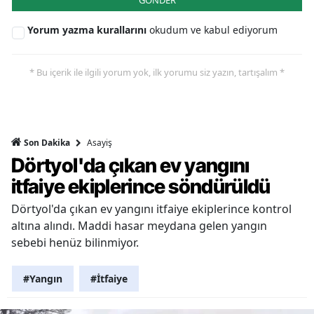
GÖNDER
Yorum yazma kurallarını
okudum ve kabul ediyorum
* Bu içerik ile ilgili yorum yok, ilk yorumu siz yazın, tartışalım *
Asayiş
Son Dakika
Dörtyol'da çıkan ev yangını
itfaiye ekiplerince söndürüldü
Dörtyol'da çıkan ev yangını itfaiye ekiplerince kontrol
altına alındı. Maddi hasar meydana gelen yangın
sebebi henüz bilinmiyor.
#Yangın
#İtfaiye