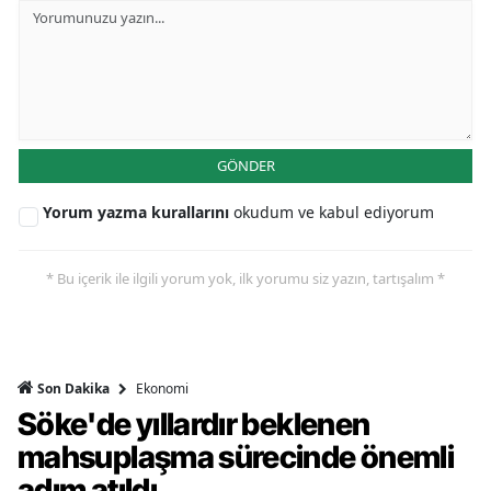
GÖNDER
Yorum yazma kurallarını
okudum ve kabul ediyorum
* Bu içerik ile ilgili yorum yok, ilk yorumu siz yazın, tartışalım *
Ekonomi
Son Dakika
Söke'de yıllardır beklenen
mahsuplaşma sürecinde önemli
adım atıldı