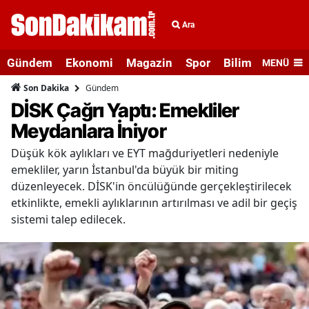
Ara
Gündem
Ekonomi
Magazin
Spor
Bilim ve Teknolo
MENÜ
Gündem
Son Dakika
DİSK Çağrı Yaptı: Emekliler
Meydanlara İniyor
Düşük kök aylıkları ve EYT mağduriyetleri nedeniyle
emekliler, yarın İstanbul'da büyük bir miting
düzenleyecek. DİSK'in öncülüğünde gerçekleştirilecek
etkinlikte, emekli aylıklarının artırılması ve adil bir geçiş
sistemi talep edilecek.