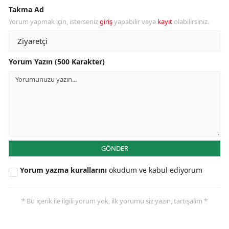
Takma Ad
Yorum yapmak için, isterseniz
giriş
yapabilir veya
kayıt
olabilirsiniz.
Yorum Yazın (500 Karakter)
GÖNDER
Yorum yazma kurallarını
okudum ve kabul ediyorum
* Bu içerik ile ilgili yorum yok, ilk yorumu siz yazın, tartışalım *