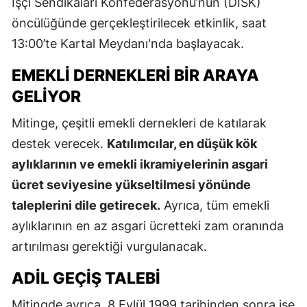
İşçi Sendikaları Konfederasyonu’nun (DİSK)
öncülüğünde gerçekleştirilecek etkinlik, saat
13:00’te Kartal Meydanı'nda başlayacak.
EMEKLI DERNEKLERI BIR ARAYA
GELIYOR
Mitinge, çeşitli emekli dernekleri de katılarak
destek verecek.
Katılımcılar, en düşük kök
aylıklarının ve emekli ikramiyelerinin asgari
ücret seviyesine yükseltilmesi yönünde
taleplerini dile getirecek.
Ayrıca, tüm emekli
aylıklarının en az asgari ücretteki zam oranında
artırılması gerektiği vurgulanacak.
ADIL GEÇIŞ TALEBI
Mitingde ayrıca, 8 Eylül 1999 tarihinden sonra işe