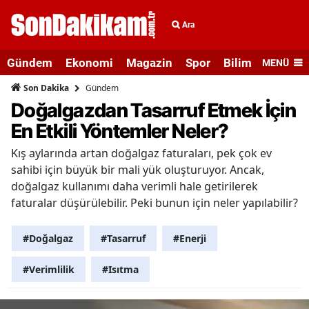
Ara
Gündem
Ekonomi
Magazin
Spor
Bilim ve Teknolo
MENÜ
Gündem
Son Dakika
Doğalgazdan Tasarruf Etmek İçin
En Etkili Yöntemler Neler?
Kış aylarında artan doğalgaz faturaları, pek çok ev
sahibi için büyük bir mali yük oluşturuyor. Ancak,
doğalgaz kullanımı daha verimli hale getirilerek
faturalar düşürülebilir. Peki bunun için neler yapılabilir?
#Doğalgaz
#Tasarruf
#Enerji
#Verimlilik
#Isıtma