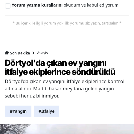
Yorum yazma kurallarını
okudum ve kabul ediyorum
* Bu içerik ile ilgili yorum yok, ilk yorumu siz yazın, tartışalım *
Asayiş
Son Dakika
Dörtyol'da çıkan ev yangını
itfaiye ekiplerince söndürüldü
Dörtyol'da çıkan ev yangını itfaiye ekiplerince kontrol
altına alındı. Maddi hasar meydana gelen yangın
sebebi henüz bilinmiyor.
#Yangın
#İtfaiye