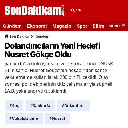
Ara
Gündem
Ekonomi
Magazin
Spor
Bilim ve Teknolo
MENÜ
Gündem
Son Dakika
Dolandırıcıların Yeni Hedefi
Nusret Gökçe Oldu
Şanlıurfa’da ünlü iş insanı ve restoran zinciri NUSR-
ET’in sahibi Nusret Gökçe’nin hesabından sahte
vekaletname kullanılarak 200 bin TL çekildi. Olay
sonrası polis ekiplerinin titiz çalışmalarıyla şüpheli
İ.A.B. yakalandı ve tutuklandı.
#Suç
#Şanlıurfa
#Dolandırıcı
#Vekaletname
#Nusret