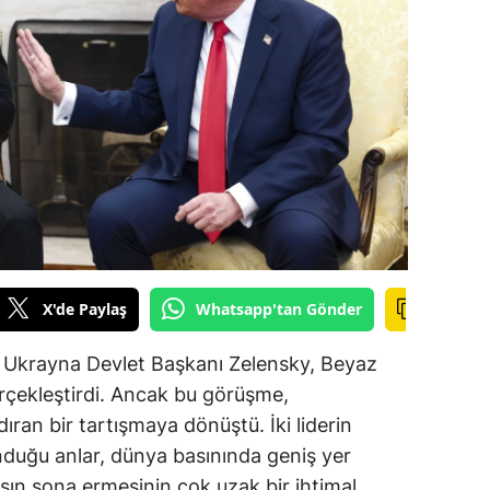
ilecik
ingöl
tlis
olu
urdur
ursa
anakkale
X'de Paylaş
Whatsapp'tan Gönder
ankırı
 Ukrayna Devlet Başkanı Zelensky, Beyaz
orum
erçekleştirdi. Ancak bu görüşme,
an bir tartışmaya dönüştü. İki liderin
enizli
lunduğu anlar, dünya basınında geniş yer
iyarbakır
aşın sona ermesinin çok uzak bir ihtimal