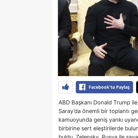
B
B
Bi
B
B
B
Ç
Facebook'ta Paylaş
Ç
ABD Başkanı Donald Trump ile
Ç
Saray’da önemli bir toplantı g
kamuoyunda geniş yankı uyandır
D
birbirine sert eleştirilerde bu
D
buldu. Zelensky, Rusya ile sav