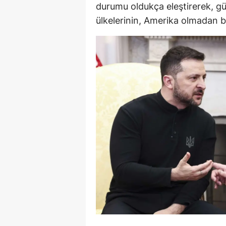
durumu oldukça eleştirerek, gü
S
ülkelerinin, Amerika olmadan bu
Si
S
S
T
T
T
T
Ş
U
V