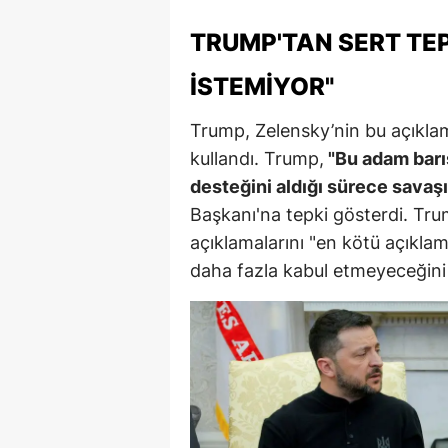
M
TRUMP'TAN SERT TEP
İ
İSTEMIYOR"
İ
Trump, Zelensky’nin bu açıklam
K
kullandı. Trump,
"Bu adam barı
desteğini aldığı sürece savaşı
K
Başkanı'na tepki gösterdi. Tru
K
açıklamalarını "en kötü açıkla
daha fazla kabul etmeyeceğini b
Kı
K
K
K
K