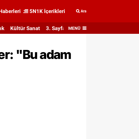
Haberleri
5N1K İçerikleri
Ara
ık
Kültür Sanat
3. Sayfa
MENÜ
er: "Bu adam