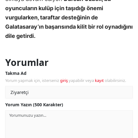
oyuncuların kulüp için taşıdığı önemi
vurgularken, taraftar desteğinin de
Galatasaray’ın başarısında kilit bir rol oynadığını
dile getirdi.
Yorumlar
Takma Ad
Yorum yapmak için, isterseniz
giriş
yapabilir veya
kayıt
olabilirsiniz.
Yorum Yazın (500 Karakter)