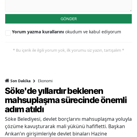
GÖNDER
Yorum yazma kurallarını
okudum ve kabul ediyorum
* Bu içerik ile ilgili yorum yok, ilk yorumu siz yazın, tartışalım *
Ekonomi
Son Dakika
Söke'de yıllardır beklenen
mahsuplaşma sürecinde önemli
adım atıldı
Söke Belediyesi, devlet borçlarını mahsuplaşma yoluyla
çözüme kavuşturarak mali yükünü hafifletti. Başkan
Arıkan’ın girişimleriyle devlet binaları Hazine