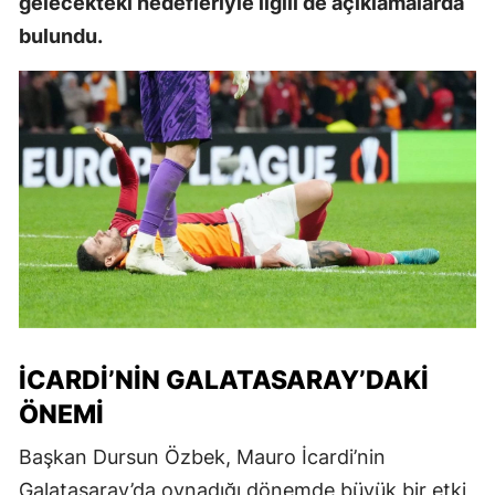
gelecekteki hedefleriyle ilgili de açıklamalarda
bulundu.
İCARDI’NIN GALATASARAY’DAKI
ÖNEMI
Başkan Dursun Özbek, Mauro İcardi’nin
Galatasaray’da oynadığı dönemde büyük bir etki