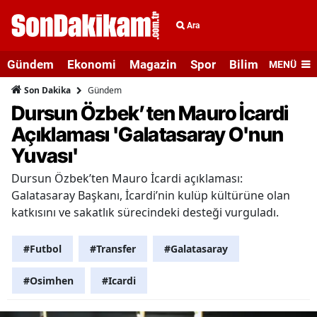
Ara
Gündem
Ekonomi
Magazin
Spor
Bilim ve Teknolo
MENÜ
Gündem
Son Dakika
Dursun Özbek’ten Mauro İcardi
Açıklaması 'Galatasaray O'nun
Yuvası'
Dursun Özbek’ten Mauro İcardi açıklaması:
Galatasaray Başkanı, İcardi’nin kulüp kültürüne olan
katkısını ve sakatlık sürecindeki desteği vurguladı.
#Futbol
#Transfer
#Galatasaray
#Osimhen
#Icardi