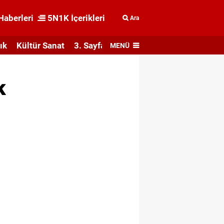
Haberleri
5N1K İçerikleri
Ara
ık
Kültür Sanat
3. Sayfa
MENÜ
k