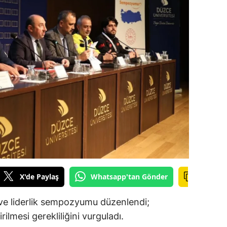
ilecik
ingöl
tlis
olu
urdur
ursa
anakkale
ankırı
X'de Paylaş
Whatsapp'tan Gönder
orum
enizli
e liderlik sempozyumu düzenlendi;
irilmesi gerekliliğini vurguladı.
iyarbakır