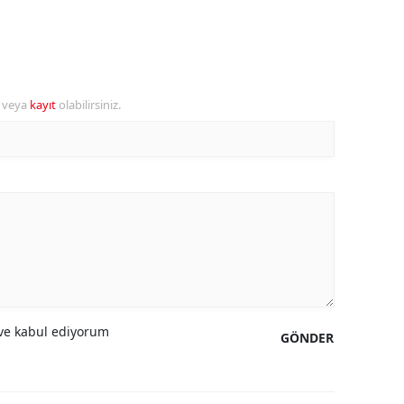
ozgat
onguldak
r veya
kayıt
olabilirsiniz.
ksaray
ayburt
araman
ırıkkale
atman
ırnak
artın
e kabul ediyorum
GÖNDER
rdahan
ğdır