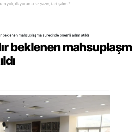
yorum yok, ilk yorumu siz yazın, tartışalım *
alova
arabük
dır beklenen mahsuplaşma sürecinde önemli adım atıldı
lis
rdır beklenen mahsuplaş
smaniye
ıldı
üzce