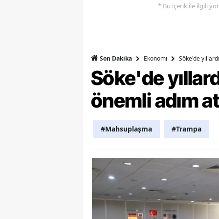
* Bu içerik ile ilgili 
Y
K
Ekonomi
Söke'de yıllar
Son Dakika
Ki
Söke'de yılla
O
önemli adım at
D
#Mahsuplaşma
#Trampa