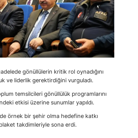
amsun
irt
inop
ivas
ekirdağ
adelede gönüllülerin kritik rol oynadığını
okat
 ve liderlik gerektirdiğini vurguladı.
rabzon
lum temsilcileri gönüllülük programlarını
unceli
indeki etkisi üzerine sunumlar yapıldı.
anlıurfa
inde örnek bir şehir olma hedefine katkı
şak
aket takdimleriyle sona erdi.
an