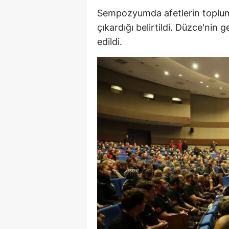
Sempozyumda afetlerin toplums
M
çıkardığı belirtildi. Düzce'nin
İ
edildi.
İ
K
K
K
Kı
K
K
K
K