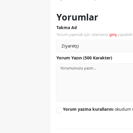
Y
Yorumlar
Z
Takma Ad
Yorum yapmak için, isterseniz
giriş
yapabili
A
B
Yorum Yazın (500 Karakter)
K
K
B
Ş
B
Yorum yazma kurallarını
okudum v
A
I