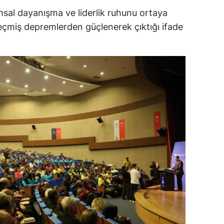
al dayanışma ve liderlik ruhunu ortaya
ersin
 geçmiş depremlerden güçlenerek çıktığı ifade
stanbul
zmir
ars
astamonu
ayseri
rklareli
ırşehir
ocaeli
onya
ütahya