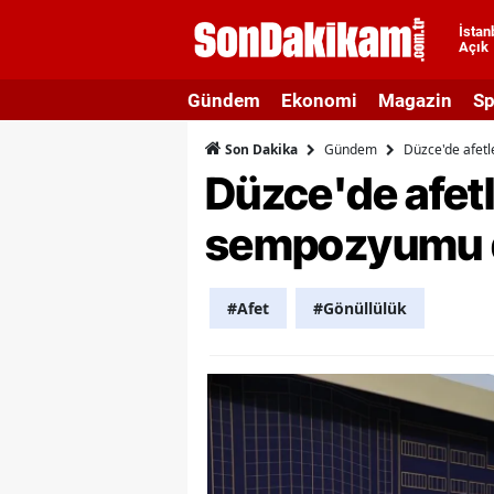
İstan
Açık
A
Gündem
Ekonomi
Magazin
Sp
A
Gündem
Düzce'de afetl
Son Dakika
A
Düzce'de afetl
A
sempozyumu 
A
A
#Afet
#Gönüllülük
A
A
A
B