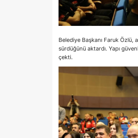
M
M
K
Belediye Başkanı Faruk Özlü, afe
M
sürdüğünü aktardı. Yapı güven
çekti.
M
M
N
N
O
R
S