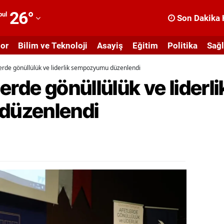
26
°
bul
Son Dakika 
dana
or
Bilim ve Teknoloji
Asayiş
Eğitim
Politika
Sağl
dıyaman
erde gönüllülük ve liderlik sempozyumu düzenlendi
fyonkarahisar
erde gönüllülük ve liderli
ğrı
düzenlendi
masya
nkara
ntalya
rtvin
ydın
alıkesir