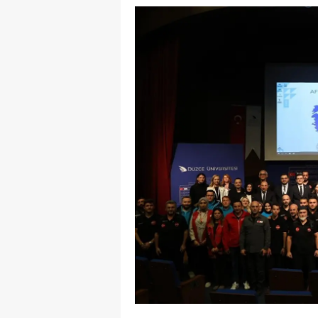
E
E
E
E
E
G
G
G
H
H
I