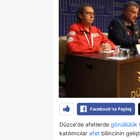
B
B
Bi
B
B
B
Ç
Ç
Facebook'ta Paylaş
Ç
D
Düzce'de afetlerde
gönüllülük
v
katılımcılar
afet
bilincinin gelişt
D