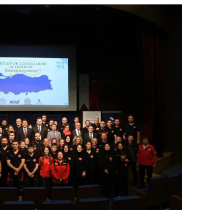
dirne
lazığ
rzincan
rzurum
skişehir
aziantep
iresun
ümüşhane
akkari
atay
sparta