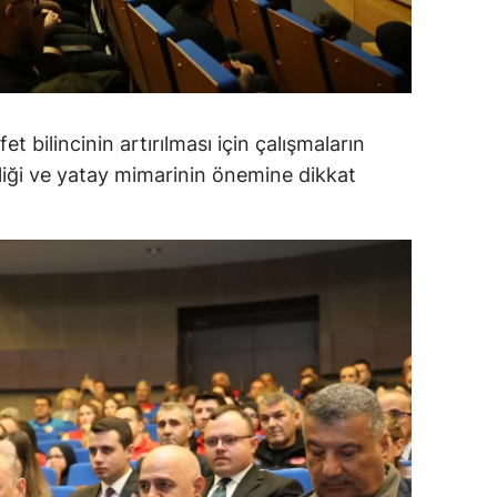
alatya
anisa
ahramanmaraş
t bilincinin artırılması için çalışmaların
ardin
liği ve yatay mimarinin önemine dikkat
uğla
uş
evşehir
iğde
rdu
ize
akarya