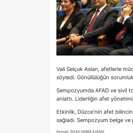
S
Si
S
S
T
Vali Selçuk Aslan, afetlerle müc
T
söyledi. Gönüllülüğün sorumluluk
T
Sempozyumda AFAD ve sivil top
T
anlattı. Liderliğin afet yönetim
Ş
Etkinlik, Düzce'nin afet bilinc
U
sağladı. Sempozyum belge ve pl
V
Kaynak: İHLAS HABER AJANSI