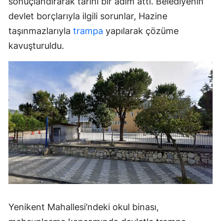
sonuçlandırarak tarihi bir adım attı. Belediyenin
devlet borçlarıyla ilgili sorunlar, Hazine
taşınmazlarıyla
trampa
yapılarak çözüme
kavuşturuldu.
Yenikent Mahallesi’ndeki okul binası,