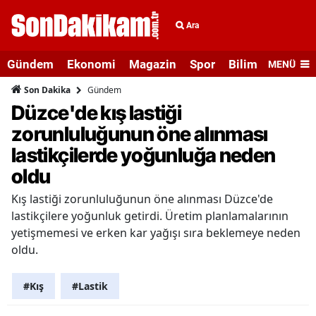
Ara
Gündem
Ekonomi
Magazin
Spor
Bilim ve Teknolo
MENÜ
Gündem
Son Dakika
Düzce'de kış lastiği
zorunluluğunun öne alınması
lastikçilerde yoğunluğa neden
oldu
Kış lastiği zorunluluğunun öne alınması Düzce'de
lastikçilere yoğunluk getirdi. Üretim planlamalarının
yetişmemesi ve erken kar yağışı sıra beklemeye neden
oldu.
#Kış
#Lastik