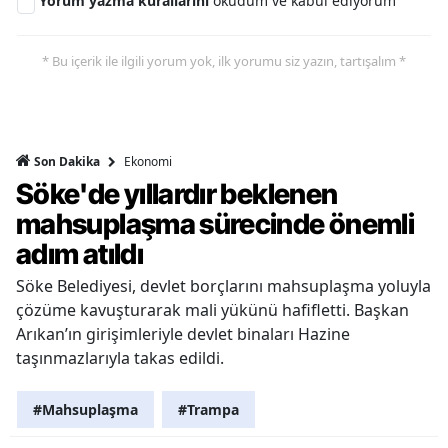
Yorum yazma kurallarını
okudum ve kabul ediyorum
* Bu içerik ile ilgili yorum yok, ilk yorumu siz yazın, tartışalım *
Ekonomi
Son Dakika
Söke'de yıllardır beklenen
mahsuplaşma sürecinde önemli
adım atıldı
Söke Belediyesi, devlet borçlarını mahsuplaşma yoluyla
çözüme kavuşturarak mali yükünü hafifletti. Başkan
Arıkan’ın girişimleriyle devlet binaları Hazine
taşınmazlarıyla takas edildi.
#Mahsuplaşma
#Trampa