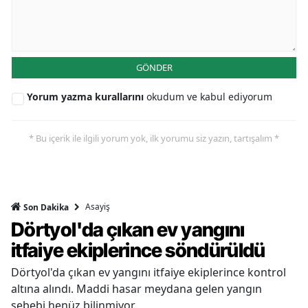
GÖNDER
Yorum yazma kurallarını
okudum ve kabul ediyorum
* Bu içerik ile ilgili yorum yok, ilk yorumu siz yazın, tartışalım *
Asayiş
Son Dakika
Dörtyol'da çıkan ev yangını
itfaiye ekiplerince söndürüldü
Dörtyol'da çıkan ev yangını itfaiye ekiplerince kontrol
altına alındı. Maddi hasar meydana gelen yangın
sebebi henüz bilinmiyor.