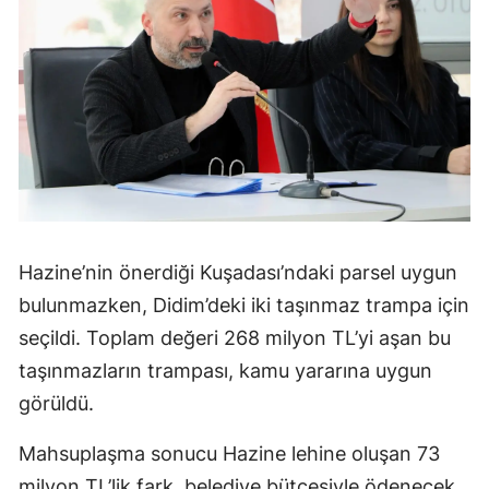
Hazine’nin önerdiği Kuşadası’ndaki parsel uygun
bulunmazken, Didim’deki iki taşınmaz trampa için
seçildi. Toplam değeri 268 milyon TL’yi aşan bu
taşınmazların trampası, kamu yararına uygun
görüldü.
Mahsuplaşma sonucu Hazine lehine oluşan 73
milyon TL’lik fark, belediye bütçesiyle ödenecek.