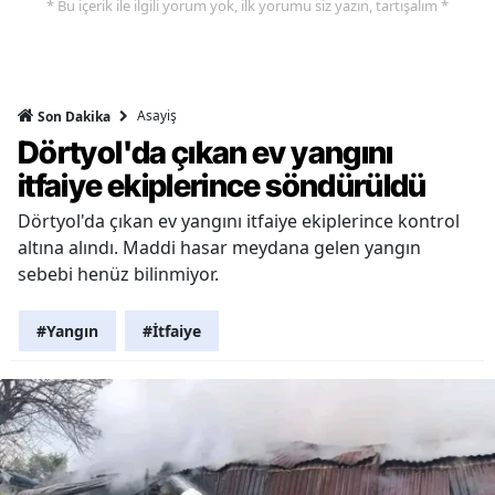
* Bu içerik ile ilgili yorum yok, ilk yorumu siz yazın, tartışalım *
Asayiş
Son Dakika
Dörtyol'da çıkan ev yangını
itfaiye ekiplerince söndürüldü
Dörtyol'da çıkan ev yangını itfaiye ekiplerince kontrol
altına alındı. Maddi hasar meydana gelen yangın
sebebi henüz bilinmiyor.
#Yangın
#İtfaiye