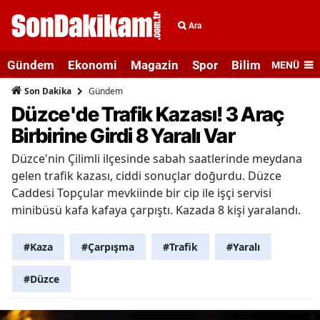
Ara
Gündem
Ekonomi
Magazin
Spor
Bilim ve Teknolo
MENÜ
Gündem
Son Dakika
Düzce'de Trafik Kazası! 3 Araç
Birbirine Girdi 8 Yaralı Var
Düzce'nin Çilimli ilçesinde sabah saatlerinde meydana
gelen trafik kazası, ciddi sonuçlar doğurdu. Düzce
Caddesi Topçular mevkiinde bir cip ile işçi servisi
minibüsü kafa kafaya çarpıştı. Kazada 8 kişi yaralandı.
#Kaza
#Çarpışma
#Trafik
#Yaralı
#Düzce