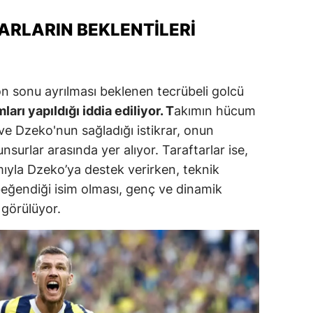
ersin
ARLARIN BEKLENTILERI
stanbul
zmir
 sonu ayrılması beklenen tecrübeli golcü
ars
ları yapıldığı iddia ediliyor. T
akımın hücum
ve Dzeko'nun sağladığı istikrar, onun
astamonu
unsurlar arasında yer alıyor. Taraftarlar ise,
ayseri
mıyla Dzeko’ya destek verirken, teknik
beğendiği isim olması, genç ve dinamik
rklareli
 görülüyor.
ırşehir
ocaeli
onya
ütahya