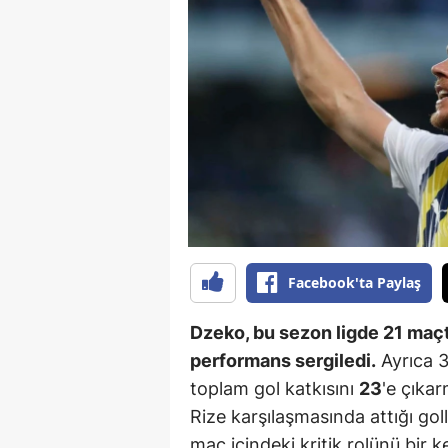
B
B
Bi
B
B
B
Ç
Facebook'ta Paylaş
Ç
Dzeko, bu sezon ligde 21 maçta
Ç
performans sergiledi.
Ayrıca 3
toplam gol katkısını
23
'e çıkar
D
Rize karşılaşmasında attığı go
D
maç içindeki kritik rolünü bi