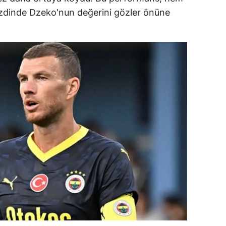
zdinde Dzeko'nun değerini gözler önüne
dirne
lazığ
rzincan
rzurum
skişehir
aziantep
iresun
ümüşhane
akkari
atay
sparta