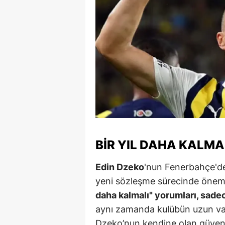
Y
K
Ki
O
D
BIR YIL DAHA KALMA
Edin Dzeko
'nun Fenerbahçe'dek
yeni sözleşme sürecinde önemli
daha kalmalı" yorumları, sadec
aynı zamanda kulübün uzun vade
Dzeko’nun kendine olan güveni