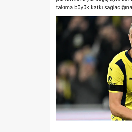
takıma büyük katkı sağladığına
S
Si
S
S
T
T
T
T
Ş
U
V