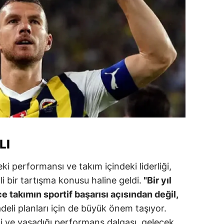
alova
arabük
lis
smaniye
üzce
LI
i performansı ve takım içindeki liderliği,
 bir tartışma konusu haline geldi.
"Bir yıl
e takımın sportif başarısı açısından değil,
li planları için de büyük önem taşıyor.
 ve yaşadığı performans dalgası, gelecek