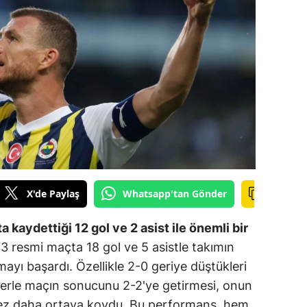
ilecik
ingöl
tlis
olu
urdur
ursa
anakkale
X'de Paylaş
Whatsapp'tan Gönder
ankırı
 kaydettiği 12 gol ve 2 asist ile önemli bir
orum
3 resmi maçta 18 gol ve 5 asistle takımın
mayı başardı. Özellikle 2-0 geriye düştükleri
enizli
llerle maçın sonucunu 2-2'ye getirmesi, onun
iyarbakır
r kez daha ortaya koydu. Bu performans, hem