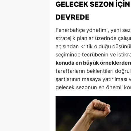
GELECEK SEZON İÇIN
Y
DEVREDE
Z
Fenerbahçe yönetimi, yeni se
A
stratejik planlar üzerinde çalış
açısından kritik olduğu düşünü
B
seçiminde tecrübenin ve istikr
K
konuda en büyük örneklerden b
K
taraftarların beklentileri doğr
şartlarının masaya yatırılması
B
gelecek sezonun en önemli kon
Ş
B
A
I