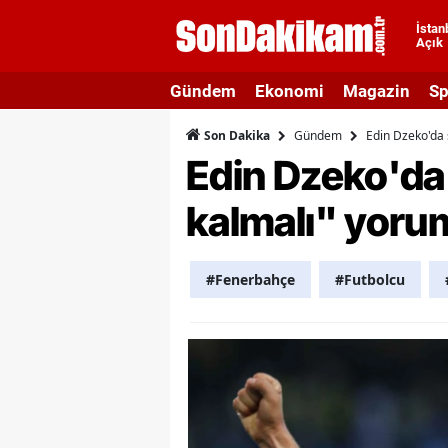
İstan
Açık
A
Gündem
Ekonomi
Magazin
Sp
A
Gündem
Edin Dzeko'da 
Son Dakika
A
Edin Dzeko'da 
A
kalmalı" yoru
A
A
#Fenerbahçe
#Futbolcu
A
A
A
B