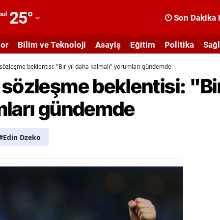
25
°
bul
Son Dakika 
dana
or
Bilim ve Teknoloji
Asayiş
Eğitim
Politika
Sağl
dıyaman
sözleşme beklentisi: "Bir yıl daha kalmalı" yorumları gündemde
fyonkarahisar
sözleşme beklentisi: "Bir
ğrı
mları gündemde
masya
nkara
#Edin Dzeko
ntalya
rtvin
ydın
alıkesir