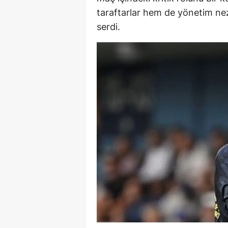
taraftarlar hem de yönetim ne
E
serdi.
E
E
E
E
G
G
G
H
H
I