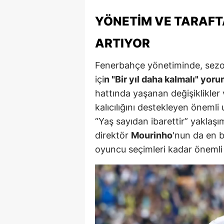
M
YÖNETIM VE TARAFT
İ
ARTIYOR
İ
Fenerbahçe yönetiminde, sezon
K
içi
n "Bir yıl daha kalmalı" yorum
hattında yaşanan değişiklikler 
K
kalıcılığını destekleyen önemli 
K
“Yaş sayıdan ibarettir” yaklaşı
direktör
Mourinho
'nun da en 
Kı
oyuncu seçimleri kadar önemli
K
K
K
K