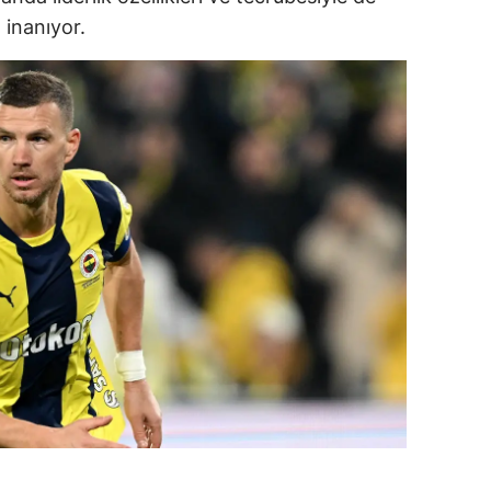
 inanıyor.
amsun
irt
inop
ivas
ekirdağ
okat
rabzon
unceli
anlıurfa
şak
an