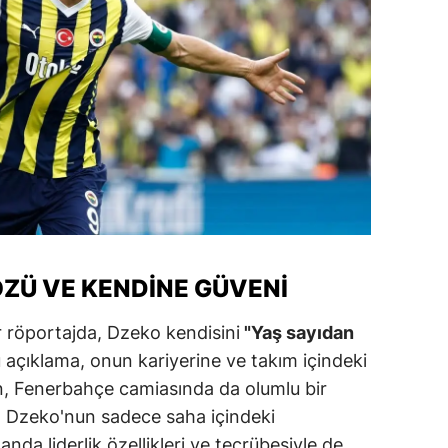
alatya
anisa
ahramanmaraş
ardin
uğla
uş
evşehir
ÖZÜ VE KENDINE GÜVENI
iğde
r röportajda, Dzeko kendisini
"Yaş sayıdan
rdu
 açıklama, onun kariyerine ve takım içindeki
en, Fenerbahçe camiasında da olumlu bir
ize
, Dzeko'nun sadece saha içindeki
akarya
nda liderlik özellikleri ve tecrübesiyle de