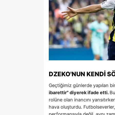
M
M
K
M
M
M
N
DZEKO'NUN KENDI S
N
Geçtiğimiz günlerde yapılan bi
O
ibarettir" diyerek ifade etti.
Bu
rolüne olan inancını yansıtırk
R
hava oluşturdu. Futbolseverler
S
performansıyla değil, aynı zama