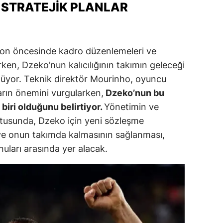
 STRATEJIK PLANLAR
ozgat
onguldak
zon öncesinde kadro düzenlemeleri ve
ksaray
ırken, Dzeko’nun kalıcılığının takımın geleceği
lüyor. Teknik direktör Mourinho, oyuncu
ayburt
arın önemini vurgularken,
Dzeko’nun bu
araman
iri olduğunu belirtiyor.
Yönetimin ve
ırıkkale
ultusunda, Dzeko için yeni sözleşme
 ve onun takımda kalmasının sağlanması,
atman
uları arasında yer alacak.
ırnak
artın
rdahan
ğdır