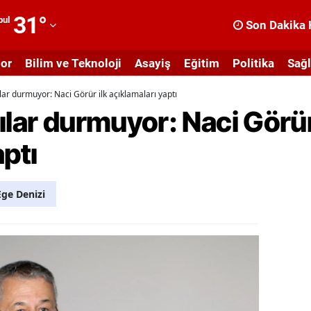
31
°
bul
Son Dakika 
dana
or
Bilim ve Teknoloji
Asayiş
Eğitim
Politika
Sağl
dıyaman
lar durmuyor: Naci Görür ilk açıklamaları yaptı
fyonkarahisar
ılar durmuyor: Naci Görür
ğrı
aptı
masya
nkara
ge Denizi
ntalya
rtvin
ydın
alıkesir