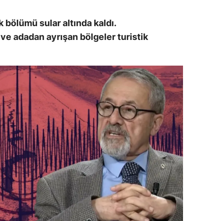
alova
 bölümü sular altında kaldı.
 ve adadan ayrışan bölgeler turistik
arabük
lis
smaniye
üzce