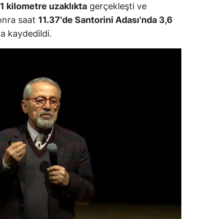
1 kilometre uzaklıkta
gerçekleşti ve
dirne
sonra saat
11.37'de Santorini Adası'nda 3,6
lazığ
 kaydedildi.
rzincan
rzurum
skişehir
aziantep
iresun
ümüşhane
akkari
atay
sparta