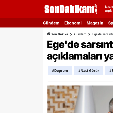
İstan
Açık
A
Gündem
Ekonomi
Magazin
Sp
A
Gündem
Ege'de sarsıntı
Son Dakika
A
Ege'de sarsınt
A
açıklamaları y
A
A
#Deprem
#Naci Görür
#E
A
A
A
B