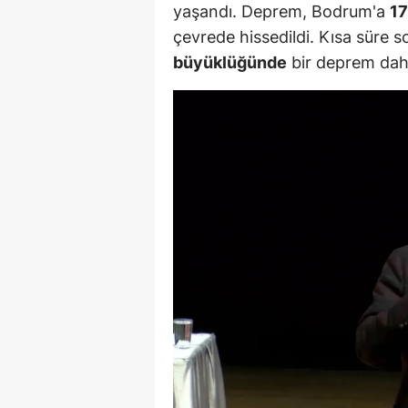
yaşandı. Deprem, Bodrum'a
17
E
çevrede hissedildi. Kısa süre 
E
büyüklüğünde
bir deprem daha
E
E
E
G
G
G
H
H
I