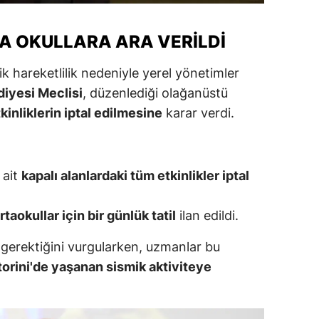
ersin
DA OKULLARA ARA VERILDI
stanbul
k hareketlilik nedeniyle yerel yönetimler
zmir
diyesi Meclisi
, düzenlediği olağanüstü
ars
tkinliklerin iptal edilmesine
karar verdi.
astamonu
ayseri
 ait
kapalı alanlardaki tüm etkinlikler iptal
rklareli
rtaokullar için bir günlük tatil
ilan edildi.
ırşehir
sı gerektiğini vurgularken, uzmanlar bu
ocaeli
torini'de yaşanan sismik aktiviteye
onya
ütahya