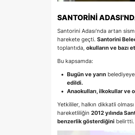
M
SANTORINI ADASI'N
İ
Santorini Adası'nda artan sismi
İ
harekete geçti.
Santorini Bele
K
toplantıda,
okulların ve bazı e
K
Bu kapsamda:
K
Bugün ve yarın
belediyeye
Kı
edildi.
Anaokulları, ilkokullar ve o
K
Yetkililer, halkın dikkatli olma
K
hareketliliğin
2012 yılında San
K
benzerlik gösterdiğini
belirtti.
K