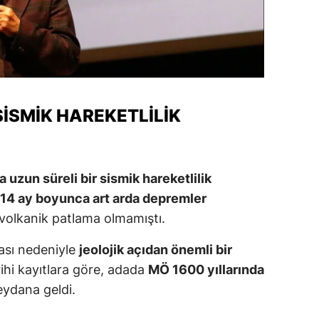
ozgat
onguldak
ksaray
SISMIK HAREKETLILIK
ayburt
araman
ırıkkale
a uzun süreli bir sismik hareketlilik
14 ay boyunca art arda depremler
atman
 volkanik patlama olmamıştı.
ırnak
ması nedeniyle
jeolojik açıdan önemli bir
artın
rihi kayıtlara göre, adada
MÖ 1600 yıllarında
rdahan
ydana geldi.
ğdır