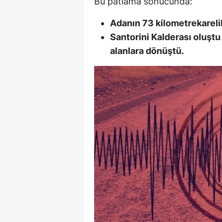
Bu patlama sonucunda:
Y
Adanın 73 kilometrekarelik
Santorini Kalderası oluştu
K
alanlara dönüştü.
Ki
O
D