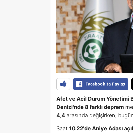
B
B
Bi
B
B
B
Ç
Facebook'ta Paylaş
Ç
Afet ve Acil Durum Yönetimi 
Ç
Denizi'nde 8 farklı deprem
mey
4,4
arasında değişirken, bugün 
D
D
Saat
10.22'de Aniye Adası aç