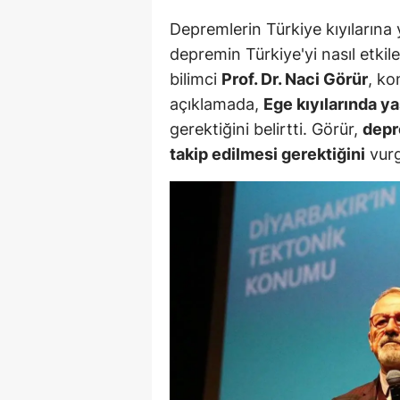
Depremlerin Türkiye kıyılarına 
S
depremin Türkiye'yi nasıl etki
Si
bilimci
Prof. Dr. Naci Görür
, ko
S
açıklamada,
Ege kıyılarında y
gerektiğini belirtti. Görür,
depr
S
takip edilmesi gerektiğini
vurg
T
T
T
T
Ş
U
V