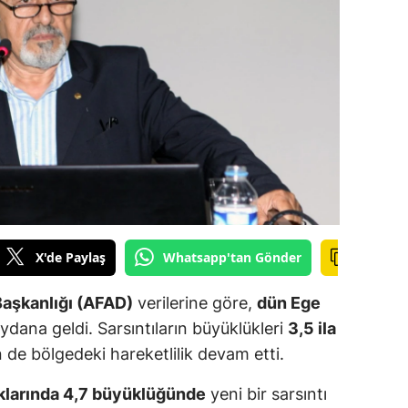
ilecik
ingöl
tlis
olu
urdur
ursa
anakkale
X'de Paylaş
Whatsapp'tan Gönder
ankırı
Başkanlığı (AFAD)
verilerine göre,
dün Ege
orum
dana geldi. Sarsıntıların büyüklükleri
3,5 ila
de bölgedeki hareketlilik devam etti.
enizli
iyarbakır
ıklarında 4,7 büyüklüğünde
yeni bir sarsıntı