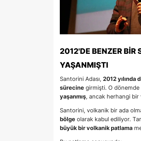
Y
Z
A
2012'DE BENZER BIR 
B
K
YAŞANMIŞTI
K
Santorini Adası,
2012 yılında d
sürecine
girmişti. O dönemde
B
yaşanmış
, ancak herhangi bir
Ş
Santorini, volkanik bir ada ol
B
bölge
olarak kabul ediliyor. Ta
A
büyük bir volkanik patlama
me
I