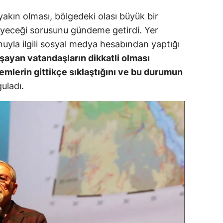
yakın olması, bölgedeki olası büyük bir
amsun
leyeceği sorusunu gündeme getirdi. Yer
irt
nuyla ilgili sosyal medya hesabından yaptığı
inop
aşayan vatandaşların dikkatli olması
emlerin gittikçe sıklaştığını ve bu durumun
ivas
uladı.
ekirdağ
okat
rabzon
unceli
anlıurfa
şak
an