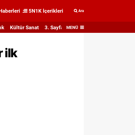
Haberleri
5N1K İçerikleri
Ara
ık
Kültür Sanat
3. Sayfa
MENÜ
 ilk