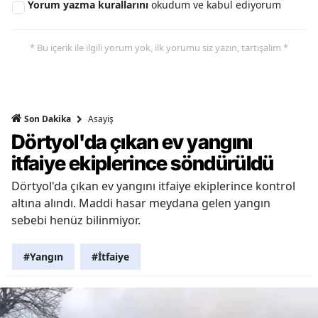
Yorum yazma kurallarını
okudum ve kabul ediyorum
* Bu içerik ile ilgili yorum yok, ilk yorumu siz yazın, tartışalım *
Asayiş
Son Dakika
Dörtyol'da çıkan ev yangını
itfaiye ekiplerince söndürüldü
Dörtyol'da çıkan ev yangını itfaiye ekiplerince kontrol
altına alındı. Maddi hasar meydana gelen yangın
sebebi henüz bilinmiyor.
#Yangın
#İtfaiye