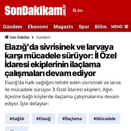
Ara
Gündem
Ekonomi
Magazin
Spor
Bilim ve Teknolo
MENÜ
Gündem
Son Dakika
Elazığ'da sivrisinek ve larvaya
karşı mücadele sürüyor: İl Özel
İdaresi ekiplerinin ilaçlama
çalışmaları devam ediyor
Elazığ'da halk sağlığını tehdit eden sivrisinek ve larva
ile mücadele sürüyor. İl Özel İdaresi ekipleri, Ağın
ilçesine bağlı köylerde ilaçlama çalışmalarına devam
ediyor. İşte detaylar:
#Sağlık
#Elazığ
#İlaçlama
#Mücadele