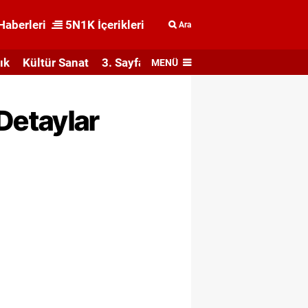
Haberleri
5N1K İçerikleri
Ara
ık
Kültür Sanat
3. Sayfa
MENÜ
Detaylar