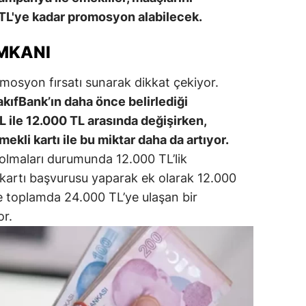
 TL'ye kadar promosyon alabilecek.
dirne
lazığ
MKANI
rzincan
omosyon fırsatı sunarak dikkat çekiyor.
rzurum
kıfBank’ın daha önce belirlediği
 ile 12.000 TL arasında değişirken,
skişehir
li kartı ile bu miktar daha da artıyor.
aziantep
 olmaları durumunda 12.000 TL’lik
artı başvurusu yaparak ek olarak 12.000
iresun
e toplamda 24.000 TL’ye ulaşan bir
ümüşhane
or.
akkari
atay
sparta