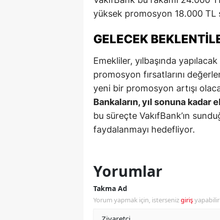
yüksek promosyon 18.000 TL s
M
M
GELECEK BEKLENTIL
K
Emekliler, yılbaşında yapılac
promosyon fırsatlarını değerlen
M
yeni bir promosyon artışı olac
M
Bankaların, yıl sonuna kadar e
bu süreçte VakıfBank’ın sundu
M
faydalanmayı hedefliyor.
N
N
Yorumlar
O
Takma Ad
R
Yorum yapmak için, isterseniz
giriş
yapabili
S