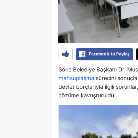
Y
K
Ki
O
Facebook'ta Paylaş
D
Söke Belediye Başkanı Dr. Must
mahsuplaşma
sürecini sonuçlan
devlet borçlarıyla ilgili sorunl
çözüme kavuşturuldu.