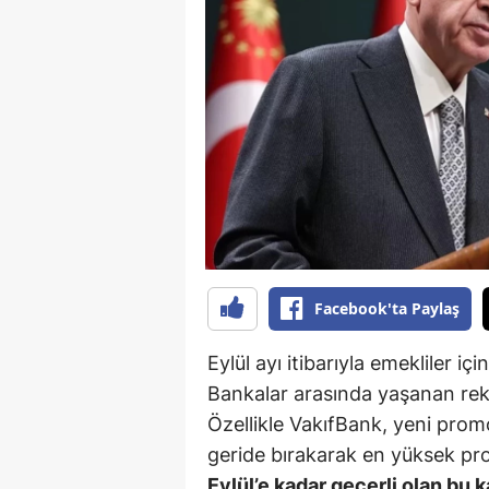
B
B
Bi
B
B
B
Ç
Facebook'ta Paylaş
Ç
Eylül ayı itibarıyla emekliler 
Ç
Bankalar arasında yaşanan reka
Özellikle VakıfBank, yeni prom
D
geride bırakarak en yüksek 
D
Eylül’e kadar geçerli olan bu 