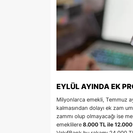
M
İ
İ
K
K
K
Kı
EYLÜL AYINDA EK P
K
Milyonlarca emekli, Temmuz ay
K
kalmasından dolayı ek zam umu
zammı olup olmayacağı ise me
K
emeklilere
8.000 TL ile 12.00
K
VakıfBank bu rakamı 24.000 TL’