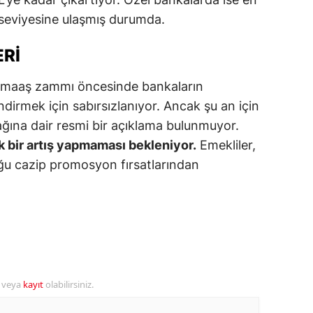
eviyesine ulaşmış durumda.
alatya
anisa
ERI
ahramanmaraş
ak maaş zammı öncesinde bankaların
dirmek için sabırsızlanıyor. Ancak şu an için
ardin
ağına dair resmi bir açıklama bulunmuyor.
uğla
k bir artış yapmaması bekleniyor.
Emekliler,
ğu cazip promosyon fırsatlarından
uş
evşehir
iğde
rdu
ize
r veya
kayıt
olabilirsiniz.
akarya