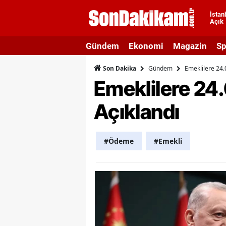
İstan
Açık
A
Gündem
Ekonomi
Magazin
Sp
A
Gündem
Emeklilere 24.
Son Dakika
A
Emeklilere 24
A
Açıklandı
A
A
#Ödeme
#Emekli
A
A
A
B