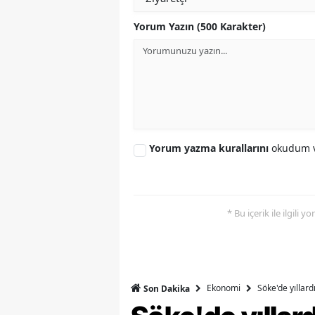
S
Yorum Yazın (500 Karakter)
Si
S
S
T
Yorum yazma kurallarını
okudum v
T
T
* Bu içerik ile ilgili 
T
Ş
U
Ekonomi
Söke'de yıllar
Son Dakika
V