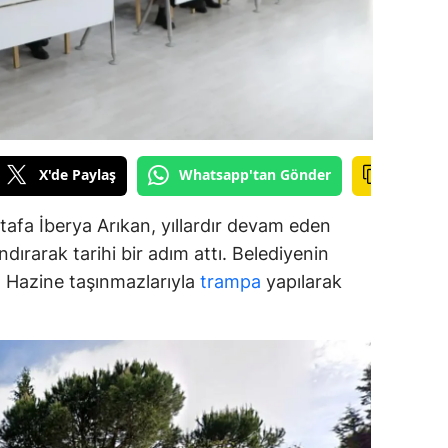
alova
arabük
lis
smaniye
X'de Paylaş
Whatsapp'tan Gönder
üzce
afa İberya Arıkan, yıllardır devam eden
dırarak tarihi bir adım attı. Belediyenin
ar, Hazine taşınmazlarıyla
trampa
yapılarak