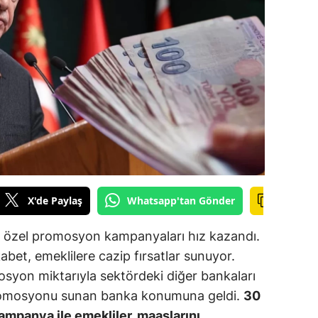
ilecik
ingöl
tlis
olu
urdur
ursa
anakkale
X'de Paylaş
Whatsapp'tan Gönder
ankırı
için özel promosyon kampanyaları hız kazandı.
orum
bet, emeklilere cazip fırsatlar sunuyor.
osyon miktarıyla sektördeki diğer bankaları
enizli
promosyonu sunan banka konumuna geldi.
30
iyarbakır
kampanya ile emekliler, maaşlarını