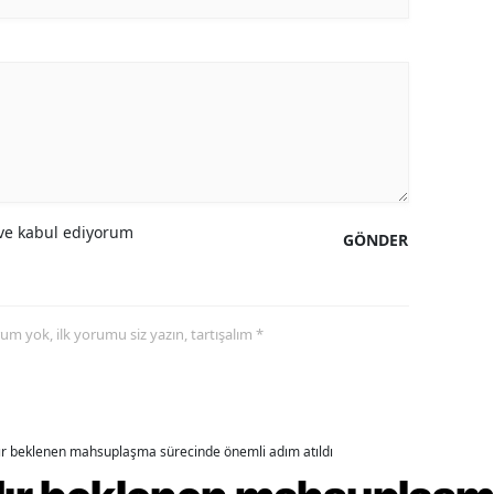
amsun
irt
inop
ivas
ekirdağ
e kabul ediyorum
GÖNDER
okat
rabzon
yorum yok, ilk yorumu siz yazın, tartışalım *
unceli
anlıurfa
şak
dır beklenen mahsuplaşma sürecinde önemli adım atıldı
an