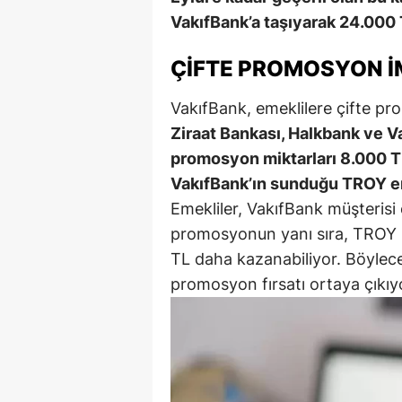
VakıfBank’a taşıyarak 24.000
E
E
ÇIFTE PROMOSYON İ
E
VakıfBank, emeklilere çifte pr
E
Ziraat Bankası, Halkbank ve Va
promosyon miktarları 8.000 TL
E
VakıfBank’ın sunduğu TROY emek
G
Emekliler, VakıfBank müşterisi
promosyonun yanı sıra, TROY k
G
TL daha kazanabiliyor. Böylec
G
promosyon fırsatı ortaya çıkıy
H
H
I