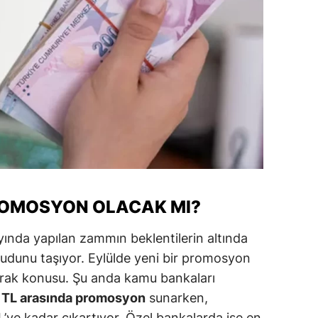
ersin
stanbul
zmir
ars
astamonu
ayseri
rklareli
ROMOSYON OLACAK MI?
ırşehir
ında yapılan zammın beklentilerin altında
ocaeli
dunu taşıyor. Eylülde yeni bir promosyon
rak konusu. Şu anda kamu bankaları
onya
0 TL arasında promosyon
sunarken,
ütahya
ye kadar çıkartıyor. Özel bankalarda ise en