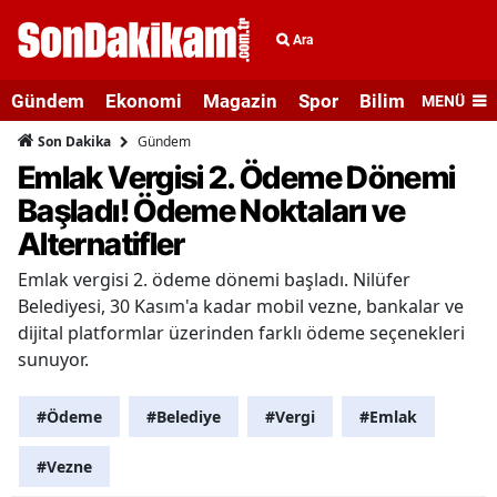
Ara
Gündem
Ekonomi
Magazin
Spor
Bilim ve Teknolo
MENÜ
Gündem
Son Dakika
Emlak Vergisi 2. Ödeme Dönemi
Başladı! Ödeme Noktaları ve
Alternatifler
Emlak vergisi 2. ödeme dönemi başladı. Nilüfer
Belediyesi, 30 Kasım'a kadar mobil vezne, bankalar ve
dijital platformlar üzerinden farklı ödeme seçenekleri
sunuyor.
#Ödeme
#Belediye
#Vergi
#Emlak
#Vezne