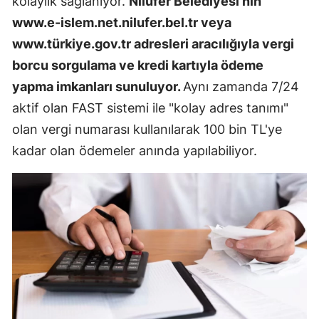
kolaylık sağlanıyor.
Nilüfer Belediyesi'nin
www.e-islem.net.nilufer.bel.tr veya
www.türkiye.gov.tr adresleri aracılığıyla vergi
borcu sorgulama ve kredi kartıyla ödeme
yapma imkanları sunuluyor.
Aynı zamanda 7/24
aktif olan FAST sistemi ile "kolay adres tanımı"
olan vergi numarası kullanılarak 100 bin TL'ye
kadar olan ödemeler anında yapılabiliyor.