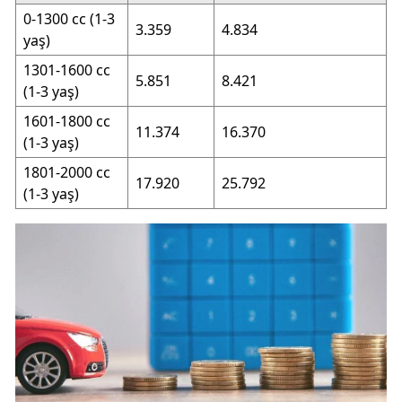
0-1300 cc (1-3
3.359
4.834
yaş)
1301-1600 cc
5.851
8.421
(1-3 yaş)
1601-1800 cc
11.374
16.370
(1-3 yaş)
1801-2000 cc
17.920
25.792
(1-3 yaş)