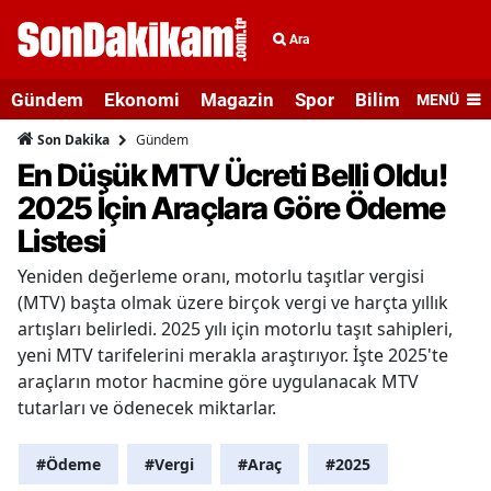
Ara
Gündem
Ekonomi
Magazin
Spor
Bilim ve Teknolo
MENÜ
Gündem
Son Dakika
En Düşük MTV Ücreti Belli Oldu!
2025 İçin Araçlara Göre Ödeme
Listesi
Yeniden değerleme oranı, motorlu taşıtlar vergisi
(MTV) başta olmak üzere birçok vergi ve harçta yıllık
artışları belirledi. 2025 yılı için motorlu taşıt sahipleri,
yeni MTV tarifelerini merakla araştırıyor. İşte 2025'te
araçların motor hacmine göre uygulanacak MTV
tutarları ve ödenecek miktarlar.
#Ödeme
#Vergi
#Araç
#2025