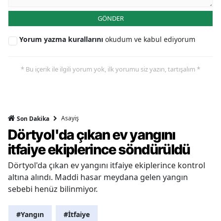
GÖNDER
Yorum yazma kurallarını
okudum ve kabul ediyorum
* Bu içerik ile ilgili yorum yok, ilk yorumu siz yazın, tartışalım *
Asayiş
Son Dakika
Dörtyol'da çıkan ev yangını
itfaiye ekiplerince söndürüldü
Dörtyol'da çıkan ev yangını itfaiye ekiplerince kontrol
altına alındı. Maddi hasar meydana gelen yangın
sebebi henüz bilinmiyor.
#Yangın
#İtfaiye