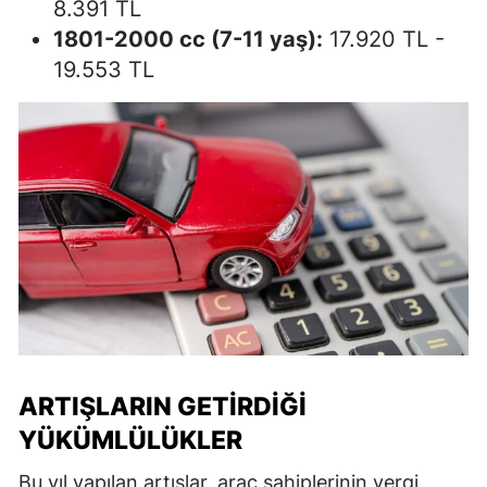
8.391 TL
1801-2000 cc (7-11 yaş):
17.920 TL -
19.553 TL
ARTIŞLARIN GETIRDIĞI
YÜKÜMLÜLÜKLER
Bu yıl yapılan artışlar, araç sahiplerinin vergi