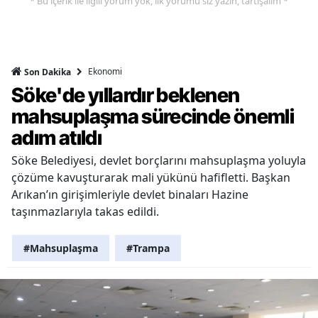
* Bu içerik ile ilgili yorum yok, ilk yorumu siz yazın, tartışalım *
Ekonomi
Son Dakika
Söke'de yıllardır beklenen
mahsuplaşma sürecinde önemli
adım atıldı
Söke Belediyesi, devlet borçlarını mahsuplaşma yoluyla
çözüme kavuşturarak mali yükünü hafifletti. Başkan
Arıkan’ın girişimleriyle devlet binaları Hazine
taşınmazlarıyla takas edildi.
#Mahsuplaşma
#Trampa