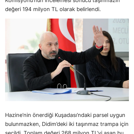
Komisyonu’nun incelemesi sonucu taşınmazın
değeri 194 milyon TL olarak belirlendi.
Hazine’nin önerdiği Kuşadası’ndaki parsel uygun
bulunmazken, Didim’deki iki taşınmaz trampa için
seçildi. Toplam değeri 268 milyon TL’yi aşan bu