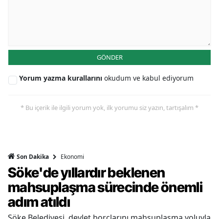
GÖNDER
Yorum yazma kurallarını
okudum ve kabul ediyorum
* Bu içerik ile ilgili yorum yok, ilk yorumu siz yazın, tartışalım *
Ekonomi
Son Dakika
Söke'de yıllardır beklenen
mahsuplaşma sürecinde önemli
adım atıldı
Söke Belediyesi, devlet borçlarını mahsuplaşma yoluyla