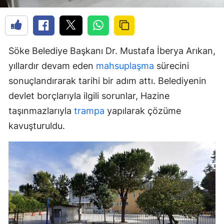
Söke Belediye Başkanı Dr. Mustafa İberya Arıkan,
yıllardır devam eden
mahsuplaşma
sürecini
sonuçlandırarak tarihi bir adım attı. Belediyenin
devlet borçlarıyla ilgili sorunlar, Hazine
taşınmazlarıyla
trampa
yapılarak çözüme
kavuşturuldu.