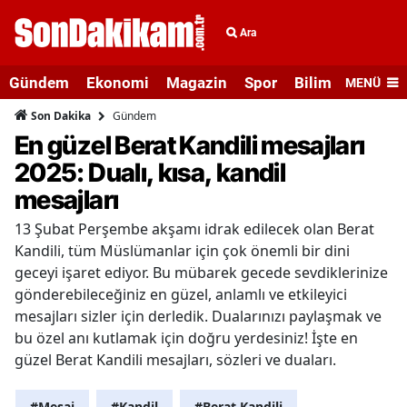
Ara
Gündem
Ekonomi
Magazin
Spor
Bilim ve Teknolo
MENÜ
Gündem
Son Dakika
En güzel Berat Kandili mesajları
2025: Dualı, kısa, kandil
mesajları
13 Şubat Perşembe akşamı idrak edilecek olan Berat
Kandili, tüm Müslümanlar için çok önemli bir dini
geceyi işaret ediyor. Bu mübarek gecede sevdiklerinize
gönderebileceğiniz en güzel, anlamlı ve etkileyici
mesajları sizler için derledik. Dualarınızı paylaşmak ve
bu özel anı kutlamak için doğru yerdesiniz! İşte en
güzel Berat Kandili mesajları, sözleri ve duaları.
#Mesaj
#Kandil
#Berat Kandili