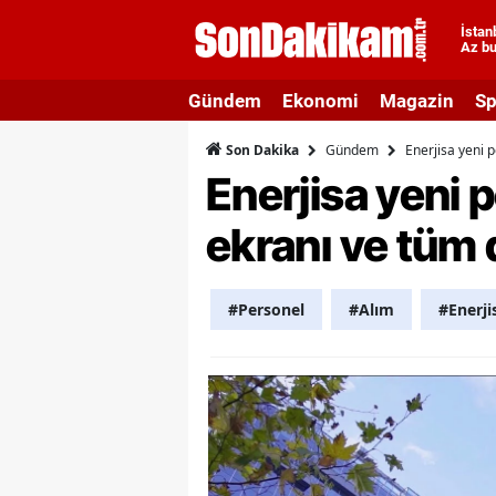
İstan
Az bu
A
Gündem
Ekonomi
Magazin
Sp
A
Gündem
Enerjisa yeni 
Son Dakika
A
Enerjisa yeni 
A
ekranı ve tüm 
A
A
#Personel
#Alım
#Enerji
A
A
A
B