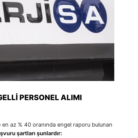
amsun
irt
inop
ivas
ekirdağ
okat
rabzon
ELLI PERSONEL ALIMI
unceli
anlıurfa
şak
ve en az % 40 oranında engel raporu bulunan
şvuru şartları şunlardır:
an