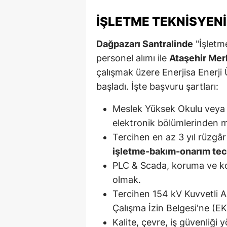
M
İŞLETME TEKNISYENI
İ
Dağpazarı Santralinde
"İşletm
İ
personel alımı ile
Ataşehir Mer
çalışmak üzere Enerjisa Enerji
K
başladı. İşte başvuru şartları:
K
Meslek Yüksek Okulu veya En
K
elektronik bölümlerinden 
Tercihen en az 3 yıl rüzgâr 
Kı
işletme-bakım-onarım tec
K
PLC & Scada, koruma ve kon
olmak.
K
Tercihen 154 kV Kuvvetli A
K
Çalışma İzin Belgesi'ne (E
K
Kalite, çevre, iş güvenliği 