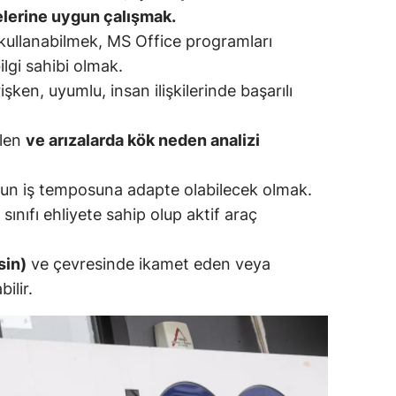
elerine uygun çalışmak.
alatya
r kullanabilmek, MS Office programları
anisa
gi sahibi olmak.
işken, uyumlu, insan ilişkilerinde başarılı
ahramanmaraş
ardin
ilen
ve arızalarda kök neden analizi
uğla
un iş temposuna adapte olabilecek olmak.
uş
sınıfı ehliyete sahip olup aktif araç
evşehir
sin)
ve çevresinde ikamet eden veya
iğde
ilir.
rdu
ize
akarya