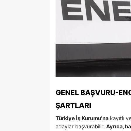
S
Si
S
S
T
T
T
GENEL BAŞVURU-ENG
T
ŞARTLARI
Ş
U
Türkiye İş Kurumu'na
kayıtlı 
adaylar başvurabilir.
Ayrıca, ba
V