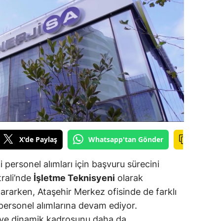
ilecik
ingöl
tlis
olu
urdur
ursa
anakkale
X'de Paylaş
Whatsapp'tan Gönder
ankırı
i personel alımları için başvuru sürecini
orum
trali’nde
İşletme Teknisyeni
olarak
 ararken, Ataşehir Merkez ofisinde de farklı
enizli
ersonel alımlarına devam ediyor.
iyarbakır
lü ve dinamik kadrosunu daha da