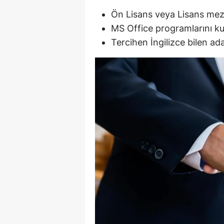
Ön Lisans veya Lisans me
Y
MS Office programlarını ku
Z
Tercihen İngilizce bilen ada
A
B
K
K
B
Ş
B
A
I