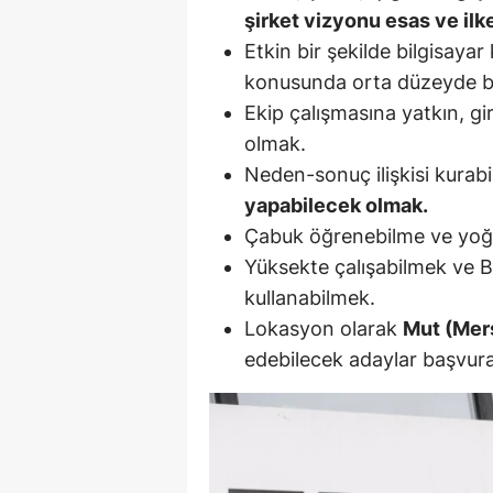
şirket vizyonu esas ve ilk
M
Etkin bir şekilde bilgisaya
M
konusunda orta düzeyde bil
Ekip çalışmasına yatkın, gir
K
olmak.
M
Neden-sonuç ilişkisi kurab
yapabilecek olmak.
M
Çabuk öğrenebilme ve yoğ
M
Yüksekte çalışabilmek ve B 
kullanabilmek.
N
Lokasyon olarak
Mut (Mer
N
edebilecek adaylar başvurab
O
R
S