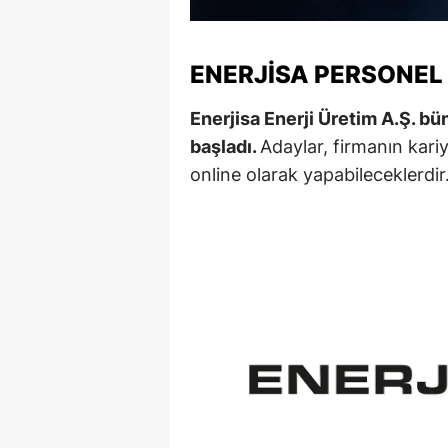
Y
ENERJISA PERSONEL
K
Enerjisa Enerji Üretim A.Ş. b
Ki
başladı.
Adaylar, firmanın kariy
O
online olarak yapabileceklerdir
D