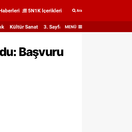
Haberleri
5N1K İçerikleri
Ara
ık
Kültür Sanat
3. Sayfa
MENÜ
urdu: Başvuru