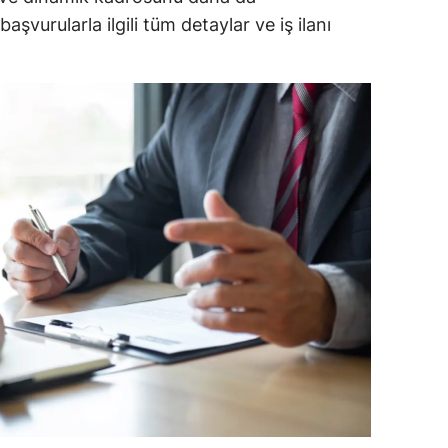
aşvurularla ilgili tüm detaylar ve iş ilanı
dirne
lazığ
rzincan
rzurum
skişehir
aziantep
iresun
ümüşhane
akkari
atay
sparta