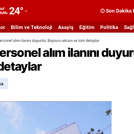
24
°
bul
Son Dakika 
lutlu
dana
or
Bilim ve Teknoloji
Asayiş
Eğitim
Politika
Sağl
dıyaman
personel alım ilanını duyurdu: Başvuru ekranı ve tüm detaylar
fyonkarahisar
personel alım ilanını duy
ğrı
detaylar
masya
nkara
sa
ntalya
rtvin
ydın
alıkesir