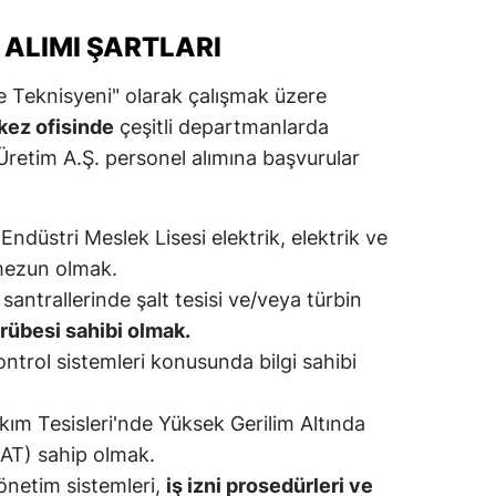
ersin
 ALIMI ŞARTLARI
stanbul
e Teknisyeni" olarak çalışmak üzere
zmir
kez ofisinde
çeşitli departmanlarda
 Üretim A.Ş. personel alımına başvurular
ars
astamonu
düstri Meslek Lisesi elektrik, elektrik ve
ayseri
mezun olmak.
santrallerinde şalt tesisi ve/veya türbin
rklareli
rübesi sahibi olmak.
ırşehir
trol sistemleri konusunda bilgi sahibi
ocaeli
kım Tesisleri'nde Yüksek Gerilim Altında
onya
KAT) sahip olmak.
ütahya
yönetim sistemleri,
iş izni prosedürleri ve