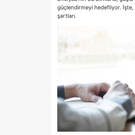
güçlendirmeyi hedefliyor. İşte, b
E
şartları.
E
E
E
E
G
G
G
H
H
I