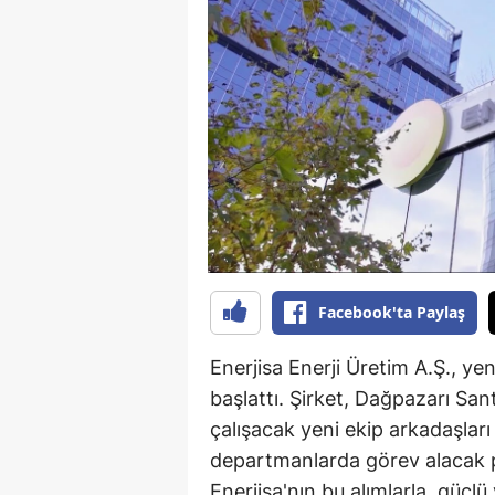
B
B
Bi
B
B
B
Ç
Facebook'ta Paylaş
Ç
Enerjisa Enerji Üretim A.Ş., yen
Ç
başlattı. Şirket, Dağpazarı San
çalışacak yeni ekip arkadaşları
D
departmanlarda görev alacak p
D
Enerjisa'nın bu alımlarla, güç