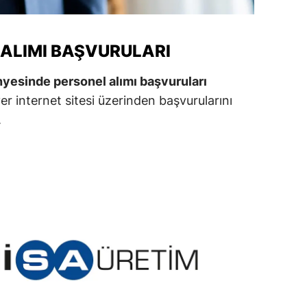
alova
 ALIMI BAŞVURULARI
arabük
ünyesinde personel alımı başvuruları
lis
er internet sitesi üzerinden başvurularını
smaniye
.
üzce