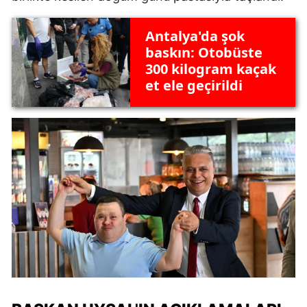
Antalya'da şok
baskın: Otobüste
300 kilogram kaçak
et ele geçirildi