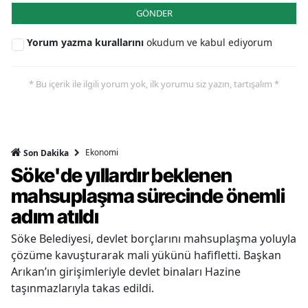
GÖNDER
Yorum yazma kurallarını
okudum ve kabul ediyorum
* Bu içerik ile ilgili yorum yok, ilk yorumu siz yazın, tartışalım *
Ekonomi
Son Dakika
Söke'de yıllardır beklenen
mahsuplaşma sürecinde önemli
adım atıldı
Söke Belediyesi, devlet borçlarını mahsuplaşma yoluyla
çözüme kavuşturarak mali yükünü hafifletti. Başkan
Arıkan’ın girişimleriyle devlet binaları Hazine
taşınmazlarıyla takas edildi.