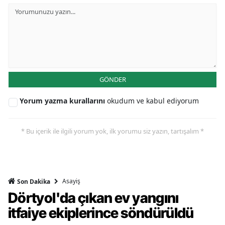
GÖNDER
Yorum yazma kurallarını
okudum ve kabul ediyorum
* Bu içerik ile ilgili yorum yok, ilk yorumu siz yazın, tartışalım *
Asayiş
Son Dakika
Dörtyol'da çıkan ev yangını
itfaiye ekiplerince söndürüldü