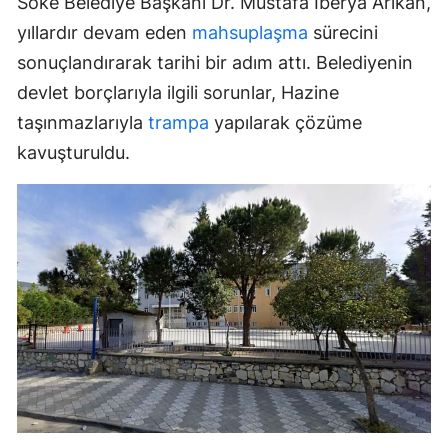
Söke Belediye Başkanı Dr. Mustafa İberya Arıkan,
yıllardır devam eden
mahsuplaşma
sürecini
sonuçlandırarak tarihi bir adım attı. Belediyenin
devlet borçlarıyla ilgili sorunlar, Hazine
taşınmazlarıyla
trampa
yapılarak çözüme
kavuşturuldu.