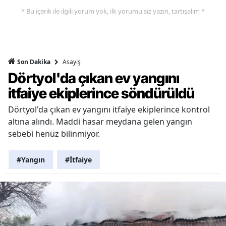
* Bu içerik ile ilgili yorum yok, ilk yorumu siz yazın, tartışalım *
Asayiş
Son Dakika
Dörtyol'da çıkan ev yangını
itfaiye ekiplerince söndürüldü
Dörtyol'da çıkan ev yangını itfaiye ekiplerince kontrol
altına alındı. Maddi hasar meydana gelen yangın
sebebi henüz bilinmiyor.
#Yangın
#İtfaiye