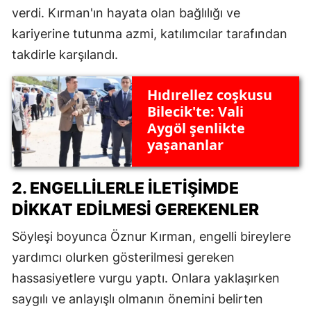
verdi. Kırman'ın hayata olan bağlılığı ve
kariyerine tutunma azmi, katılımcılar tarafından
takdirle karşılandı.
Hıdırellez coşkusu
Bilecik'te: Vali
Aygöl şenlikte
yaşananlar
2. ENGELLILERLE İLETIŞIMDE
DIKKAT EDILMESI GEREKENLER
Söyleşi boyunca Öznur Kırman, engelli bireylere
yardımcı olurken gösterilmesi gereken
hassasiyetlere vurgu yaptı. Onlara yaklaşırken
saygılı ve anlayışlı olmanın önemini belirten