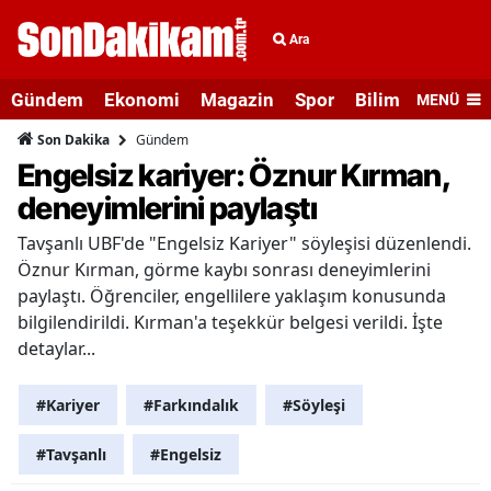
Ara
Gündem
Ekonomi
Magazin
Spor
Bilim ve Teknolo
MENÜ
Gündem
Son Dakika
Engelsiz kariyer: Öznur Kırman,
deneyimlerini paylaştı
Tavşanlı UBF'de "Engelsiz Kariyer" söyleşisi düzenlendi.
Öznur Kırman, görme kaybı sonrası deneyimlerini
paylaştı. Öğrenciler, engellilere yaklaşım konusunda
bilgilendirildi. Kırman'a teşekkür belgesi verildi. İşte
detaylar...
#Kariyer
#Farkındalık
#Söyleşi
#Tavşanlı
#Engelsiz