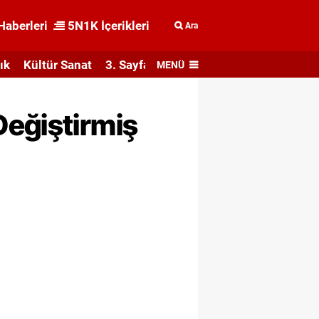
Haberleri
5N1K İçerikleri
Ara
ık
Kültür Sanat
3. Sayfa
MENÜ
Değiştirmiş