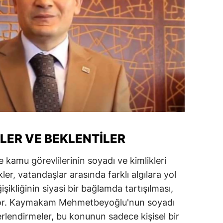
ersin
stanbul
zmir
ars
astamonu
ayseri
rklareli
ER VE BEKLENTILER
ırşehir
amu görevlilerinin soyadı ve kimlikleri
kler, vatandaşlar arasında farklı algılara yol
ocaeli
işikliğinin siyasi bir bağlamda tartışılması,
onya
ıyor. Kaymakam Mehmetbeyoğlu'nun soyadı
erlendirmeler, bu konunun sadece kişisel bir
ütahya