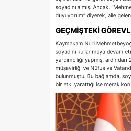
soyadını almış. Ancak, “Mehme
E
duyuyorum” diyerek, aile gelene
E
GEÇMIŞTEKI GÖREVLE
E
E
Kaymakam Nuri Mehmetbeyoğlu,
soyadını kullanmaya devam etmi
E
yardımcılığı yapmış, ardından 2
G
müşavirliği ve Nüfus ve Vatand
bulunmuştu. Bu bağlamda, soyad
G
bir etki yarattığı ise merak kon
G
H
H
I