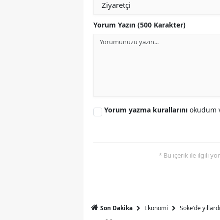
S
Yorum Yazın (500 Karakter)
Si
S
S
T
Yorum yazma kurallarını
okudum v
T
T
* Bu içerik ile ilgili 
T
Ş
U
Ekonomi
Söke'de yıllar
Son Dakika
V