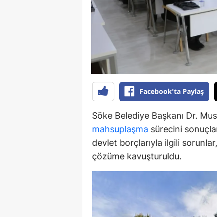
Y
K
Ki
O
Facebook'ta Paylaş
D
Söke Belediye Başkanı Dr. Must
mahsuplaşma
sürecini sonuçlan
devlet borçlarıyla ilgili sorunl
çözüme kavuşturuldu.