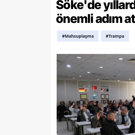
Söke'de yılla
Y
önemli adım at
Z
A
#Mahsuplaşma
#Trampa
B
K
K
B
Ş
B
A
I