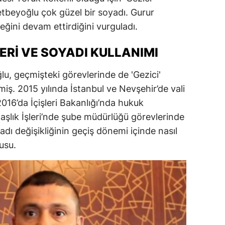
tbeyoğlu çok güzel bir soyadı. Gurur
dirne
ğini devam ettirdiğini vurguladı.
lazığ
RI VE SOYADI KULLANIMI
rzincan
rzurum
 geçmişteki görevlerinde de 'Gezici'
ş. 2015 yılında İstanbul ve Nevşehir’de vali
skişehir
016’da İçişleri Bakanlığı’nda hukuk
aziantep
aşlık İşleri’nde şube müdürlüğü görevlerinde
ı değişikliğinin geçiş dönemi içinde nasıl
iresun
usu.
ümüşhane
akkari
atay
sparta