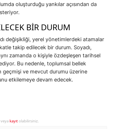
plumda oluşturduğu yankılar açısından da
alatya
teriyor.
anisa
DILECEK BIR DURUM
ahramanmaraş
 değişikliği, yerel yönetimlerdeki atamalar
ardin
katle takip edilecek bir durum. Soyadı,
 aynı zamanda o kişiyle özdeşleşen tarihsel
uğla
ediyor. Bu nedenle, toplumsal bellek
uş
 geçmişi ve mevcut durumu üzerine
yunu etkilemeye devam edecek.
evşehir
iğde
rdu
ize
r veya
kayıt
olabilirsiniz.
akarya