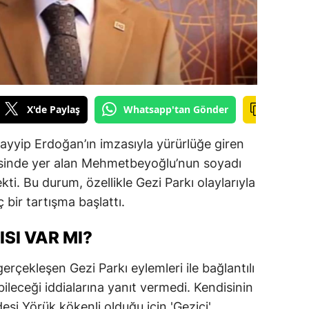
ilecik
ingöl
tlis
olu
X'de Paylaş
Whatsapp'tan Gönder
urdur
yyip Erdoğan’ın imzasıyla yürürlüğe giren
ursa
esinde yer alan Mehmetbeyoğlu’nun soyadı
ekti. Bu durum, özellikle Gezi Parkı olaylarıyla
anakkale
ç bir tartışma başlattı.
ankırı
SI VAR MI?
orum
rçekleşen Gezi Parkı eylemleri ile bağlantılı
enizli
bileceği iddialarına yanıt vermedi. Kendisinin
iyarbakır
si Yörük kökenli olduğu için 'Gezici'