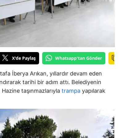
alova
arabük
lis
smaniye
X'de Paylaş
Whatsapp'tan Gönder
üzce
afa İberya Arıkan, yıllardır devam eden
dırarak tarihi bir adım attı. Belediyenin
ar, Hazine taşınmazlarıyla
trampa
yapılarak