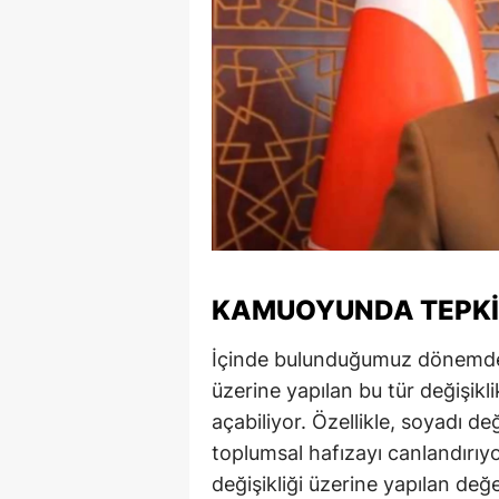
M
İ
İ
K
K
K
Kı
KAMUOYUNDA TEPKIL
K
İçinde bulunduğumuz dönemde k
üzerine yapılan bu tür değişikli
K
açabiliyor. Özellikle, soyadı değ
K
toplumsal hafızayı canlandır
değişikliği üzerine yapılan değ
K