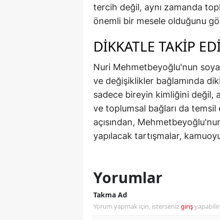
tercih değil, aynı zamanda to
M
önemli bir mesele olduğunu gös
M
DIKKATLE TAKIP E
K
Nuri Mehmetbeyoğlu'nun soyadı
M
ve değişiklikler bağlamında dik
sadece bireyin kimliğini değil,
M
ve toplumsal bağları da temsil 
M
açısından, Mehmetbeyoğlu'nun
yapılacak tartışmalar, kamuo
N
N
Yorumlar
O
Takma Ad
R
Yorum yapmak için, isterseniz
giriş
yapabili
S