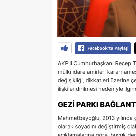
B
B
Bi
B
Facebook'ta Paylaş
B
AKP'li Cumhurbaşkanı Recep Ta
B
mülki idare amirleri kararnam
değişikliği, dikkatleri üzerine ç
Ç
ilişkilendirilmesi nedeniyle ilgin
Ç
GEZI PARKI BAĞLANTI
Ç
Mehmetbeyoğlu, 2013 yılında ge
D
olarak soyadını değiştirmiş ola
D
açıklamalarına göre, büyük dede