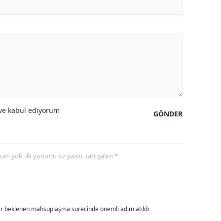
amsun
irt
inop
ivas
ekirdağ
e kabul ediyorum
GÖNDER
okat
rabzon
yorum yok, ilk yorumu siz yazın, tartışalım *
unceli
anlıurfa
şak
dır beklenen mahsuplaşma sürecinde önemli adım atıldı
an