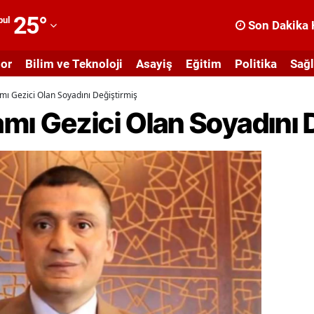
25
°
bul
Son Dakika 
dana
or
Bilim ve Teknoloji
Asayiş
Eğitim
Politika
Sağl
dıyaman
ı Gezici Olan Soyadını Değiştirmiş
fyonkarahisar
mı Gezici Olan Soyadını 
ğrı
masya
nkara
ntalya
rtvin
ydın
alıkesir