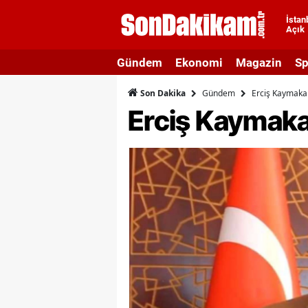
İstan
Açık
A
Gündem
Ekonomi
Magazin
Sp
A
Gündem
Erciş Kaymakam
Son Dakika
A
Erciş Kaymaka
A
A
A
A
A
A
B