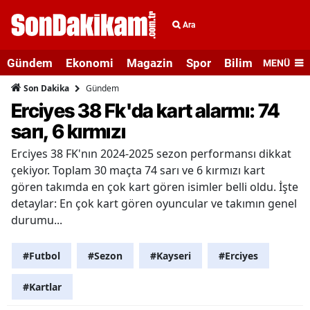
Ara
Gündem
Ekonomi
Magazin
Spor
Bilim ve Teknolo
MENÜ
Gündem
Son Dakika
Erciyes 38 Fk'da kart alarmı: 74
sarı, 6 kırmızı
Erciyes 38 FK'nın 2024-2025 sezon performansı dikkat
çekiyor. Toplam 30 maçta 74 sarı ve 6 kırmızı kart
gören takımda en çok kart gören isimler belli oldu. İşte
detaylar: En çok kart gören oyuncular ve takımın genel
durumu...
#Futbol
#Sezon
#Kayseri
#Erciyes
#Kartlar