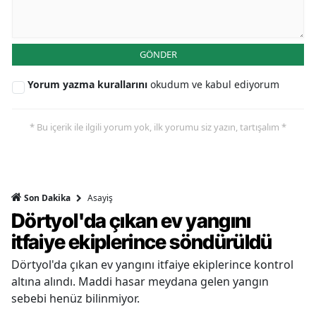
GÖNDER
Yorum yazma kurallarını
okudum ve kabul ediyorum
* Bu içerik ile ilgili yorum yok, ilk yorumu siz yazın, tartışalım *
Asayiş
Son Dakika
Dörtyol'da çıkan ev yangını
itfaiye ekiplerince söndürüldü
Dörtyol'da çıkan ev yangını itfaiye ekiplerince kontrol
altına alındı. Maddi hasar meydana gelen yangın
sebebi henüz bilinmiyor.