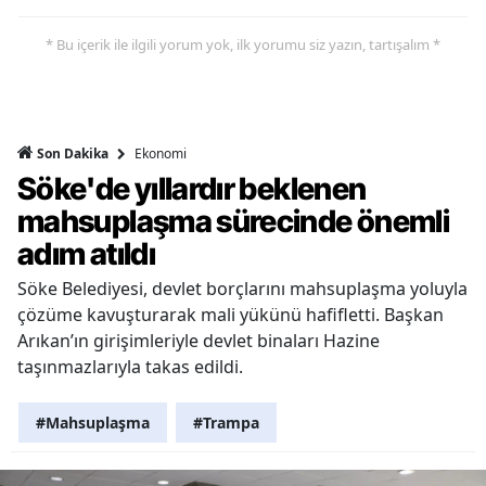
* Bu içerik ile ilgili yorum yok, ilk yorumu siz yazın, tartışalım *
Ekonomi
Son Dakika
Söke'de yıllardır beklenen
mahsuplaşma sürecinde önemli
adım atıldı
Söke Belediyesi, devlet borçlarını mahsuplaşma yoluyla
çözüme kavuşturarak mali yükünü hafifletti. Başkan
Arıkan’ın girişimleriyle devlet binaları Hazine
taşınmazlarıyla takas edildi.
#Mahsuplaşma
#Trampa