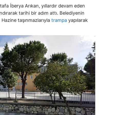
afa İberya Arıkan, yıllardır devam eden
ozgat
dırarak tarihi bir adım attı. Belediyenin
onguldak
ar, Hazine taşınmazlarıyla
trampa
yapılarak
ksaray
ayburt
araman
ırıkkale
atman
ırnak
artın
rdahan
ğdır