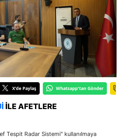
ilecik
ingöl
tlis
olu
urdur
ursa
anakkale
X'de Paylaş
Whatsapp'tan Gönder
ankırı
I
ILE AFETLERE
orum
enizli
f Tespit Radar Sistemi" kullanılmaya
iyarbakır