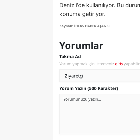
Denizli'de kullanılıyor. Bu dur
M
konuma getiriyor.
İ
Kaynak: İHLAS HABER AJANSI
İ
Yorumlar
K
Takma Ad
K
Yorum yapmak için, isterseniz
giriş
yapabili
K
Kı
Yorum Yazın (500 Karakter)
K
K
K
K