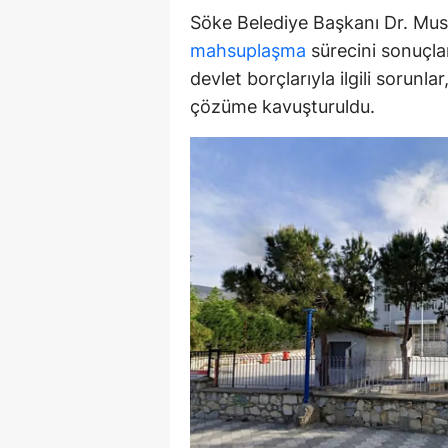
Söke Belediye Başkanı Dr. Must
Y
mahsuplaşma
sürecini sonuçlan
Z
devlet borçlarıyla ilgili sorunl
çözüme kavuşturuldu.
A
B
K
K
B
Ş
B
A
I