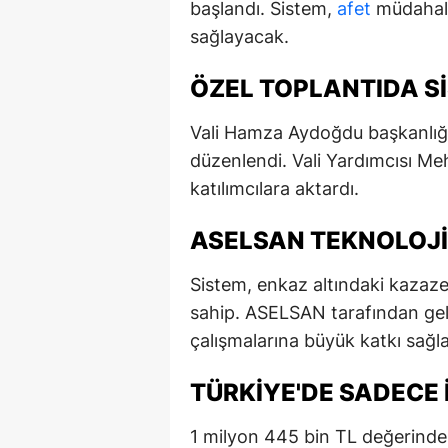
başlandı. Sistem,
afet
müdahale
E
sağlayacak.
E
ÖZEL TOPLANTIDA SI
E
Vali Hamza Aydoğdu başkanlığın
E
düzenlendi. Vali Yardımcısı Me
katılımcılara aktardı.
E
G
ASELSAN TEKNOLOJI
G
Sistem, enkaz altındaki kazazed
G
sahip. ASELSAN tarafından geli
çalışmalarına büyük katkı sağl
H
TÜRKIYE'DE SADECE
H
I
1 milyon 445 bin TL değerinde