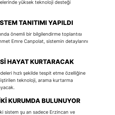
lerinde yüksek teknoloji desteği
dirne
lazığ
STEM TANITIMI YAPILDI
rzincan
da önemli bir bilgilendirme toplantısı
rzurum
hmet Emre Canpolat, sistemin detaylarını
skişehir
aziantep
SI HAYAT KURTARACAK
iresun
eleri hızlı şekilde tespit etme özelliğine
ümüşhane
ştirilen teknoloji, arama kurtarma
ayacak.
akkari
 IKI KURUMDA BULUNUYOR
atay
sparta
ki sistem şu an sadece Erzincan ve