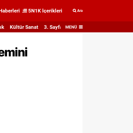
Haberleri
5N1K İçerikleri
Ara
ık
Kültür Sanat
3. Sayfa
MENÜ
emini