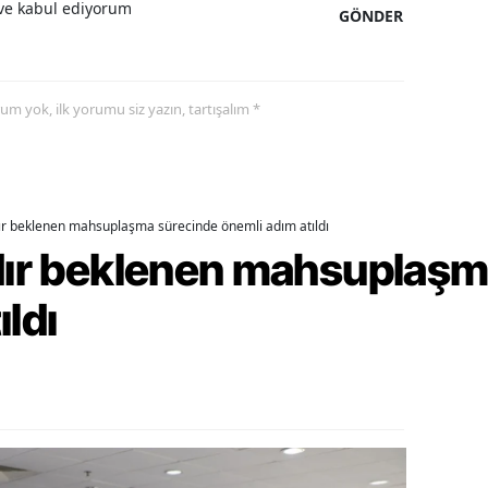
e kabul ediyorum
GÖNDER
alatya
anisa
yorum yok, ilk yorumu siz yazın, tartışalım *
ahramanmaraş
ardin
uğla
dır beklenen mahsuplaşma sürecinde önemli adım atıldı
rdır beklenen mahsuplaş
uş
evşehir
ıldı
iğde
rdu
ize
akarya