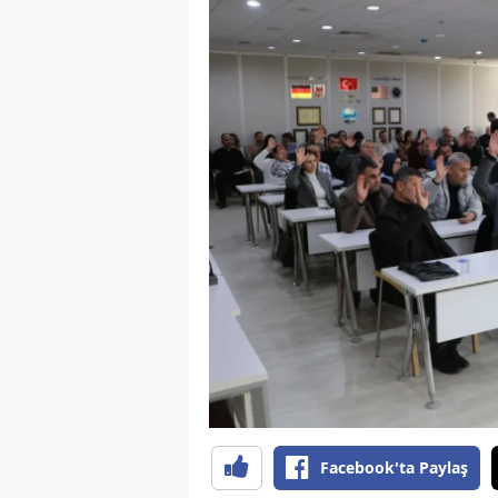
S
Si
S
S
T
T
T
T
Ş
U
Facebook'ta Paylaş
V