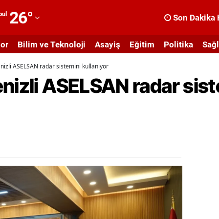
26
°
bul
Son Dakika 
dana
or
Bilim ve Teknoloji
Asayiş
Eğitim
Politika
Sağl
dıyaman
nizli ASELSAN radar sistemini kullanıyor
fyonkarahisar
nizli ASELSAN radar sist
ğrı
masya
nkara
ntalya
rtvin
ydın
alıkesir