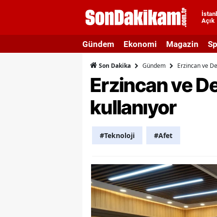
İstan
Açık
A
Gündem
Ekonomi
Magazin
Sp
A
Gündem
Erzincan ve De
Son Dakika
A
Erzincan ve De
A
kullanıyor
A
A
#Teknoloji
#Afet
A
A
A
B