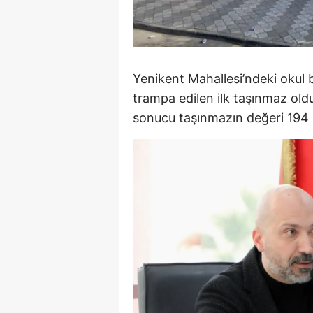
Y
K
Yenikent Mahallesi’ndeki okul
Ki
trampa edilen ilk taşınmaz ol
O
sonucu taşınmazın değeri 194 m
D