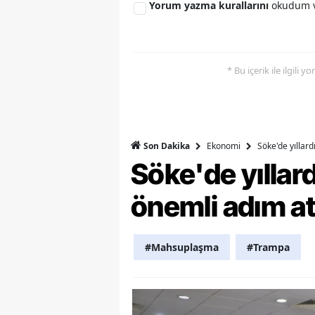
Yorum yazma kurallarını
okudum v
M
M
* Bu içerik ile ilgili 
K
M
M
Ekonomi
Söke'de yıllar
Son Dakika
Söke'de yılla
M
N
önemli adım at
N
#Mahsuplaşma
#Trampa
O
R
S