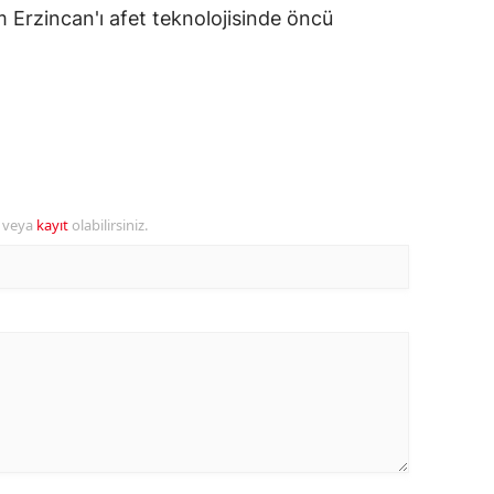
um Erzincan'ı afet teknolojisinde öncü
ersin
stanbul
zmir
ars
astamonu
r veya
kayıt
olabilirsiniz.
ayseri
rklareli
ırşehir
ocaeli
onya
ütahya