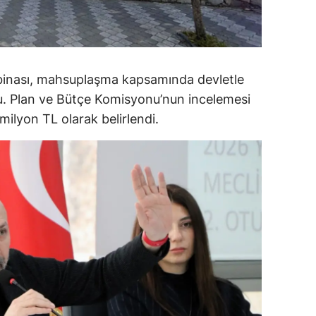
alova
arabük
 binası, mahsuplaşma kapsamında devletle
lis
du. Plan ve Bütçe Komisyonu’nun incelemesi
smaniye
ilyon TL olarak belirlendi.
üzce