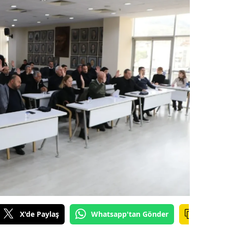
amsun
irt
inop
ivas
ekirdağ
okat
rabzon
unceli
anlıurfa
şak
X'de Paylaş
Whatsapp'tan Gönder
an