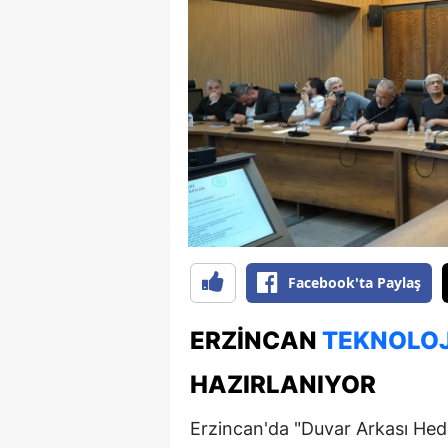
B
B
Bi
B
B
B
Ç
Facebook'ta Paylaş
Ç
ERZINCAN
TEKNOLOJ
Ç
HAZIRLANIYOR
D
Erzincan'da "Duvar Arkası Hede
D