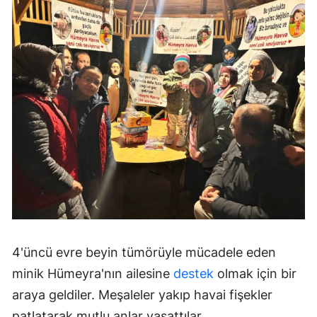
4'üncü evre beyin tümörüyle mücadele eden
minik Hümeyra'nın ailesine
destek
olmak için bir
araya geldiler. Meşaleler yakıp havai fişekler
patlatarak mutlu anlar yaşattılar.