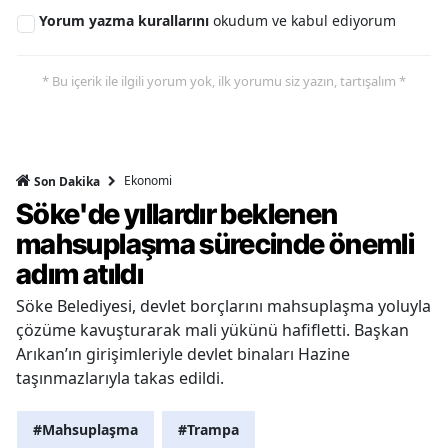
Yorum yazma kurallarını
okudum ve kabul ediyorum
* Bu içerik ile ilgili yorum yok, ilk yorumu siz yazın, tartışalım *
Ekonomi
Son Dakika
Söke'de yıllardır beklenen
mahsuplaşma sürecinde önemli
adım atıldı
Söke Belediyesi, devlet borçlarını mahsuplaşma yoluyla
çözüme kavuşturarak mali yükünü hafifletti. Başkan
Arıkan’ın girişimleriyle devlet binaları Hazine
taşınmazlarıyla takas edildi.
#Mahsuplaşma
#Trampa