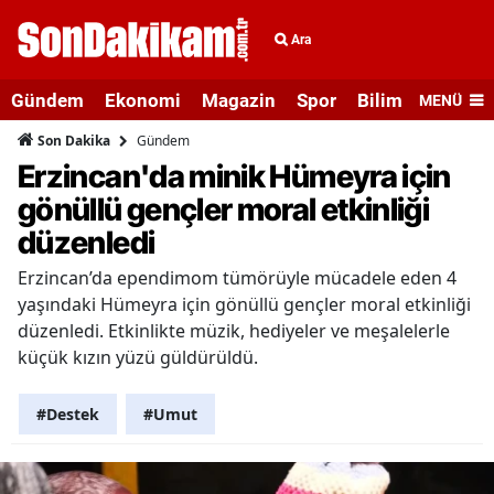
Ara
Gündem
Ekonomi
Magazin
Spor
Bilim ve Teknolo
MENÜ
Gündem
Son Dakika
Erzincan'da minik Hümeyra için
gönüllü gençler moral etkinliği
düzenledi
Erzincan’da ependimom tümörüyle mücadele eden 4
yaşındaki Hümeyra için gönüllü gençler moral etkinliği
düzenledi. Etkinlikte müzik, hediyeler ve meşalelerle
küçük kızın yüzü güldürüldü.
#Destek
#Umut