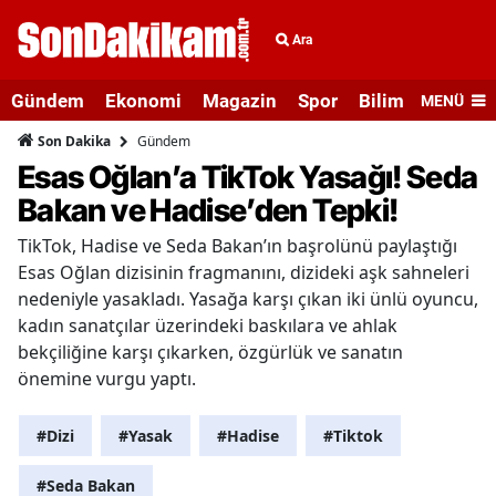
Ara
Gündem
Ekonomi
Magazin
Spor
Bilim ve Teknolo
MENÜ
Gündem
Son Dakika
Esas Oğlan’a TikTok Yasağı! Seda
Bakan ve Hadise’den Tepki!
TikTok, Hadise ve Seda Bakan’ın başrolünü paylaştığı
Esas Oğlan dizisinin fragmanını, dizideki aşk sahneleri
nedeniyle yasakladı. Yasağa karşı çıkan iki ünlü oyuncu,
kadın sanatçılar üzerindeki baskılara ve ahlak
bekçiliğine karşı çıkarken, özgürlük ve sanatın
önemine vurgu yaptı.
#Dizi
#Yasak
#Hadise
#Tiktok
#Seda Bakan