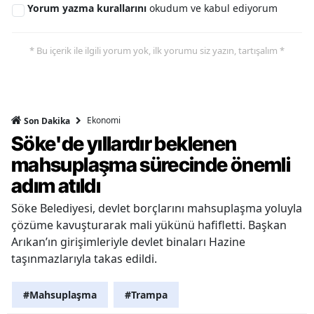
Yorum yazma kurallarını
okudum ve kabul ediyorum
* Bu içerik ile ilgili yorum yok, ilk yorumu siz yazın, tartışalım *
Ekonomi
Son Dakika
Söke'de yıllardır beklenen
mahsuplaşma sürecinde önemli
adım atıldı
Söke Belediyesi, devlet borçlarını mahsuplaşma yoluyla
çözüme kavuşturarak mali yükünü hafifletti. Başkan
Arıkan’ın girişimleriyle devlet binaları Hazine
taşınmazlarıyla takas edildi.
#Mahsuplaşma
#Trampa