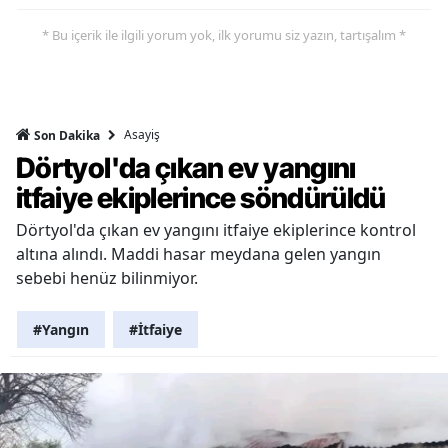
* Bu içerik ile ilgili yorum yok, ilk yorumu siz yazın, tartışalım *
Asayiş
Son Dakika
Dörtyol'da çıkan ev yangını
itfaiye ekiplerince söndürüldü
Dörtyol'da çıkan ev yangını itfaiye ekiplerince kontrol
altına alındı. Maddi hasar meydana gelen yangın
sebebi henüz bilinmiyor.
#Yangın
#İtfaiye