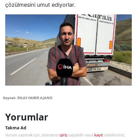
çözülmesini umut ediyorlar.
Kaynak: İHLAS HABER AJANSI
Yorumlar
Takma Ad
Yorum yapmak için, isterseniz
giriş
yapabilir veya
kayıt
olabilirsiniz.