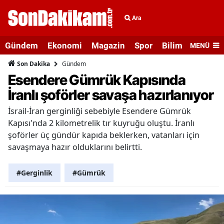
Ara
Gündem
Ekonomi
Magazin
Spor
Bilim ve Teknolo
MENÜ
Gündem
Son Dakika
Esendere Gümrük Kapısında
İranlı şoförler savaşa hazırlanıyor
İsrail-İran gerginliği sebebiyle Esendere Gümrük
Kapısı'nda 2 kilometrelik tır kuyruğu oluştu. İranlı
şoförler üç gündür kapıda beklerken, vatanları için
savaşmaya hazır olduklarını belirtti.
#Gerginlik
#Gümrük