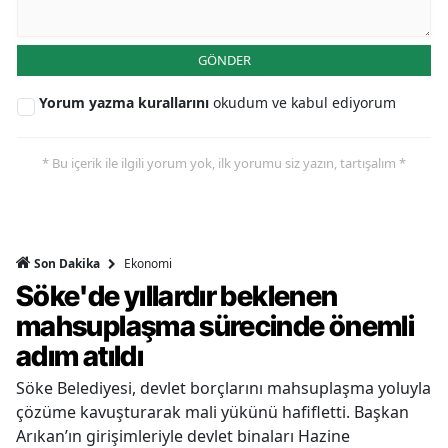
GÖNDER
Yorum yazma kurallarını
okudum ve kabul ediyorum
* Bu içerik ile ilgili yorum yok, ilk yorumu siz yazın, tartışalım *
Ekonomi
Son Dakika
Söke'de yıllardır beklenen
mahsuplaşma sürecinde önemli
adım atıldı
Söke Belediyesi, devlet borçlarını mahsuplaşma yoluyla
çözüme kavuşturarak mali yükünü hafifletti. Başkan
Arıkan’ın girişimleriyle devlet binaları Hazine