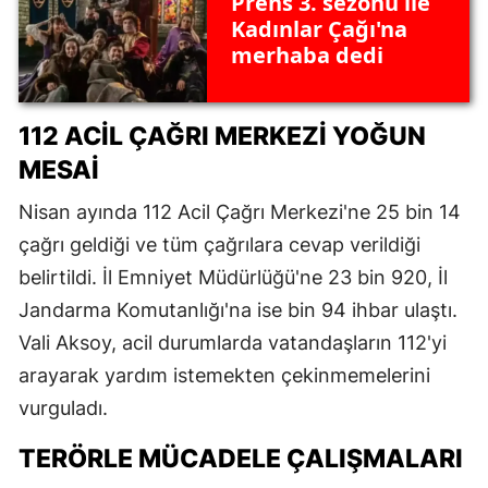
Prens 3. sezonu ile
Kadınlar Çağı'na
merhaba dedi
112 ACIL ÇAĞRI MERKEZI YOĞUN
MESAI
Nisan ayında 112 Acil Çağrı Merkezi'ne 25 bin 14
çağrı geldiği ve tüm çağrılara cevap verildiği
belirtildi. İl Emniyet Müdürlüğü'ne 23 bin 920, İl
Jandarma Komutanlığı'na ise bin 94 ihbar ulaştı.
Vali Aksoy, acil durumlarda vatandaşların 112'yi
arayarak yardım istemekten çekinmemelerini
vurguladı.
TERÖRLE MÜCADELE ÇALIŞMALARI