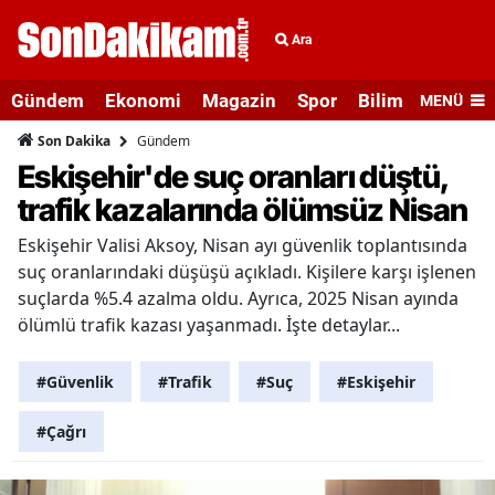
Ara
Gündem
Ekonomi
Magazin
Spor
Bilim ve Teknolo
MENÜ
Gündem
Son Dakika
Eskişehir'de suç oranları düştü,
trafik kazalarında ölümsüz Nisan
Eskişehir Valisi Aksoy, Nisan ayı güvenlik toplantısında
suç oranlarındaki düşüşü açıkladı. Kişilere karşı işlenen
suçlarda %5.4 azalma oldu. Ayrıca, 2025 Nisan ayında
ölümlü trafik kazası yaşanmadı. İşte detaylar...
#Güvenlik
#Trafik
#Suç
#Eskişehir
#Çağrı