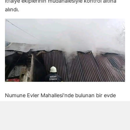
itfaiye ekiplerinin müdahalesiyle kontrol altına
alındı.
Numune Evler Mahallesi'nde bulunan bir evde
bilinmeyen nedenle yangın çıktı. Olay,
çevredekiler tarafından fark edilerek yetkililere
bildirildi.