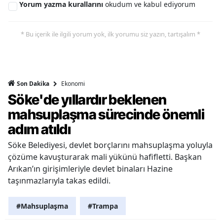
Yorum yazma kurallarını
okudum ve kabul ediyorum
* Bu içerik ile ilgili yorum yok, ilk yorumu siz yazın, tartışalım *
Ekonomi
Son Dakika
Söke'de yıllardır beklenen
mahsuplaşma sürecinde önemli
adım atıldı
Söke Belediyesi, devlet borçlarını mahsuplaşma yoluyla
çözüme kavuşturarak mali yükünü hafifletti. Başkan
Arıkan’ın girişimleriyle devlet binaları Hazine
taşınmazlarıyla takas edildi.
#Mahsuplaşma
#Trampa