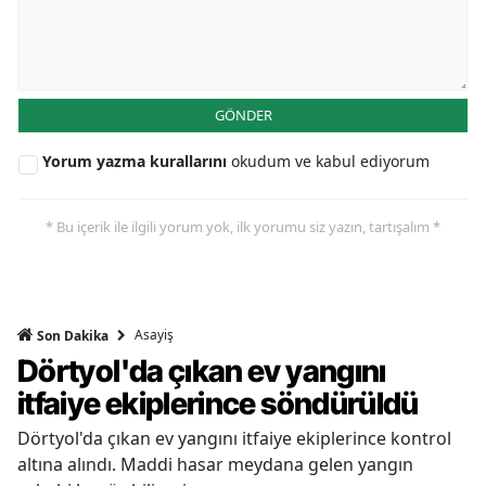
GÖNDER
Yorum yazma kurallarını
okudum ve kabul ediyorum
* Bu içerik ile ilgili yorum yok, ilk yorumu siz yazın, tartışalım *
Asayiş
Son Dakika
Dörtyol'da çıkan ev yangını
itfaiye ekiplerince söndürüldü
Dörtyol'da çıkan ev yangını itfaiye ekiplerince kontrol
altına alındı. Maddi hasar meydana gelen yangın