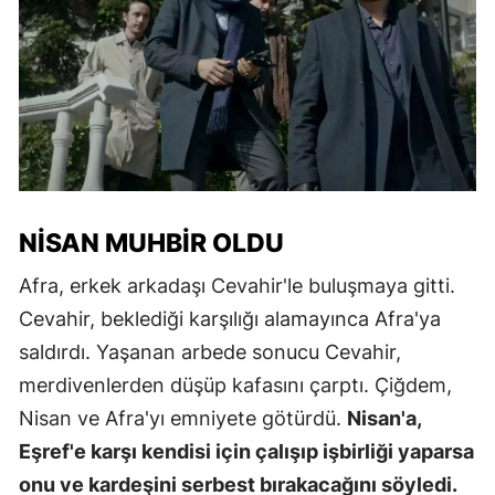
NISAN MUHBIR OLDU
Afra, erkek arkadaşı Cevahir'le buluşmaya gitti.
Cevahir, beklediği karşılığı alamayınca Afra'ya
saldırdı. Yaşanan arbede sonucu Cevahir,
merdivenlerden düşüp kafasını çarptı. Çiğdem,
Nisan ve Afra'yı emniyete götürdü.
Nisan'a,
Eşref'e karşı kendisi için çalışıp işbirliği yaparsa
onu ve kardeşini serbest bırakacağını söyledi.