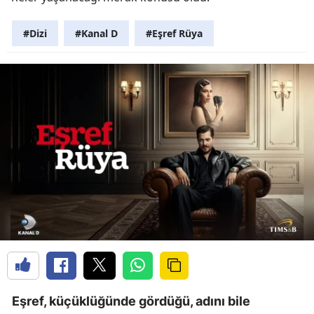
#Dizi
#Kanal D
#Eşref Rüya
Eşref, küçüklüğünde gördüğü, adını bile