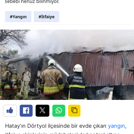
sebebi henüz bilinmiyor.
#Yangın
#İtfaiye
Hatay'ın Dörtyol ilçesinde bir evde çıkan
yangın
,