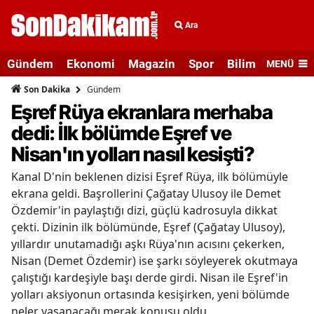
Ara
Gündem
Ekonomi
Magazin
Spor
Bilim ve Teknolo
MENÜ
Gündem
Son Dakika
Eşref Rüya ekranlara merhaba
dedi: İlk bölümde Eşref ve
Nisan'ın yolları nasıl kesişti?
Kanal D'nin beklenen dizisi Eşref Rüya, ilk bölümüyle
ekrana geldi. Başrollerini Çağatay Ulusoy ile Demet
Özdemir'in paylaştığı dizi, güçlü kadrosuyla dikkat
çekti. Dizinin ilk bölümünde, Eşref (Çağatay Ulusoy),
yıllardır unutamadığı aşkı Rüya'nın acısını çekerken,
Nisan (Demet Özdemir) ise şarkı söyleyerek okutmaya
çalıştığı kardeşiyle başı derde girdi. Nisan ile Eşref'in
yolları aksiyonun ortasında kesişirken, yeni bölümde
neler yaşanacağı merak konusu oldu.