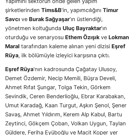
Yapımını sektörün önde gelen yapım
şirketlerinden
Tims&B
'in, yapımcılığını
Timur
Savcı
ve
Burak Sağyaşar
'ın üstlendiği,
yönetmen koltuğunda
Uluç Bayraktar
'ın
oturduğu ve senaryosu
Ethem Özışık
ve
Lokman
Maral
tarafından kaleme alınan yeni dizisi
Eşref
Rüya
, ilk bölümüyle izleyici karşısına çıktı.
Eşref Rüya
'nın kadrosunda Çağatay Ulusoy,
Demet Özdemir, Necip Memili, Büşra Develi,
Ahmet Rıfat Şungar, Tolga Tekin, Görkem
Sevindik, Ceren Benderlioğlu, Ebrar Karabakan,
Umut Karadağ, Kaan Turgut, Aşkın Şenol, Şener
Savaş, Ahmet Yıldırım, Kerem Alp Kabul, Bartu
Zeytinci, Gökçem Çoban, Volkan Uygun, Taylan
Güldere, Feriha Eyüboğlu ve Macit Koper yer