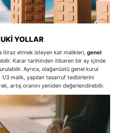
alatya
anisa
ahramanmaraş
KUKI YOLLAR
ardin
ra itiraz etmek isteyen kat malikleri,
genel
uğla
bilir. Karar tarihinden itibaren bir ay içinde
labilir. Ayrıca, olağanüstü genel kurul
uş
1/3 malik, yapılan tasarruf tedbirlerini
evşehir
k, artış oranını yeniden değerlendirebilir.
iğde
rdu
ize
akarya