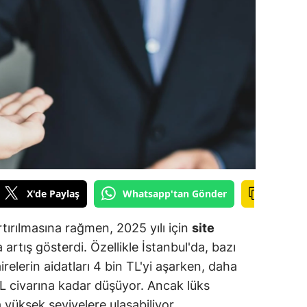
ilecik
ingöl
tlis
olu
urdur
ursa
anakkale
X'de Paylaş
Whatsapp'tan Gönder
ankırı
tırılmasına rağmen, 2025 yılı için
site
orum
artış gösterdi. Özellikle İstanbul'da, bazı
relerin aidatları 4 bin TL'yi aşarken, daha
enizli
L civarına kadar düşüyor. Ancak lüks
iyarbakır
yüksek seviyelere ulaşabiliyor.