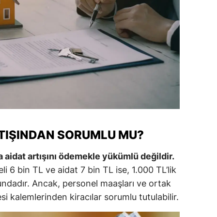
amsun
irt
inop
ivas
ekirdağ
okat
RTIŞINDAN SORUMLU MU?
rabzon
unceli
da aidat artışını ödemekle yükümlü değildir.
li 6 bin TL ve aidat 7 bin TL ise, 1.000 TL’lik
anlıurfa
undadır. Ancak, personel maaşları ve ortak
şak
esi kalemlerinden kiracılar sorumlu tutulabilir.
an