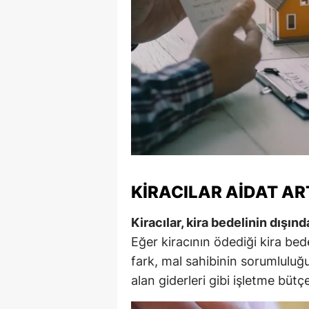
S
Si
S
S
T
T
KIRACILAR AIDAT A
T
T
Kiracılar, kira bedelinin dışın
Eğer kiracının ödediği kira bede
Ş
fark, mal sahibinin sorumluluğ
U
alan giderleri gibi işletme bütç
V