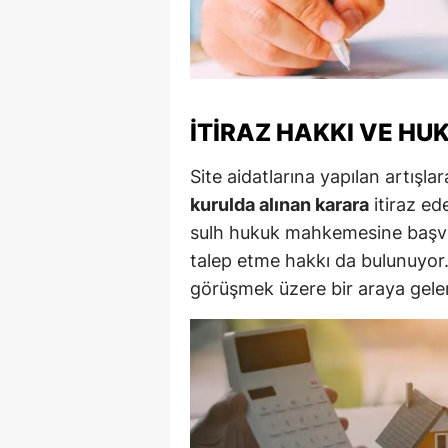
M
M
K
İTIRAZ HAKKI VE HU
M
Site aidatlarına yapılan artışla
M
kurulda alınan karara
itiraz ede
sulh hukuk mahkemesine başvuru
M
talep etme hakkı da bulunuyor. 
N
görüşmek üzere bir araya gelere
N
O
R
S