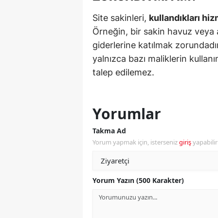
Site sakinleri,
kullandıkları hiz
Y
Örneğin, bir sakin havuz veya 
K
giderlerine katılmak zorundadır
yalnızca bazı maliklerin kullan
Ki
talep edilemez.
O
D
Yorumlar
Takma Ad
Yorum yapmak için, isterseniz
giriş
yapabili
Yorum Yazın (500 Karakter)