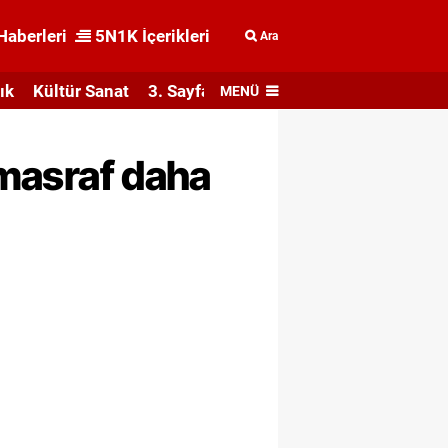
Haberleri
5N1K İçerikleri
Ara
ık
Kültür Sanat
3. Sayfa
MENÜ
 masraf daha