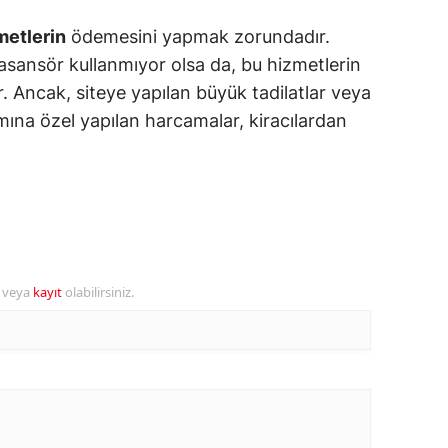
metlerin
ödemesini yapmak zorundadır.
alova
asansör kullanmıyor olsa da, bu hizmetlerin
arabük
. Ancak, siteye yapılan büyük tadilatlar veya
ımına özel yapılan harcamalar, kiracılardan
lis
smaniye
üzce
r veya
kayıt
olabilirsiniz.