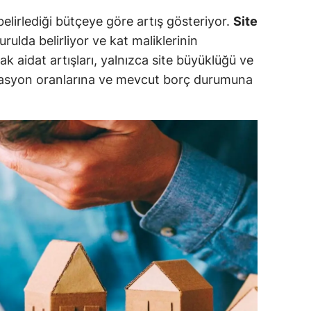
ersin
 belirlediği bütçeye göre artış gösteriyor.
Site
kurulda belirliyor ve kat maliklerinin
stanbul
 aidat artışları, yalnızca site büyüklüğü ve
zmir
nflasyon oranlarına ve mevcut borç durumuna
ars
astamonu
ayseri
rklareli
ırşehir
ocaeli
onya
ütahya