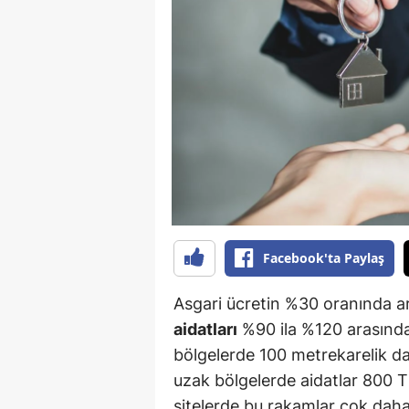
B
B
Bi
B
B
B
Ç
Facebook'ta Paylaş
Ç
Asgari ücretin %30 oranında ar
Ç
aidatları
%90 ila %120 arasında 
bölgelerde 100 metrekarelik dai
D
uzak bölgelerde aidatlar 800 T
D
sitelerde bu rakamlar çok daha 