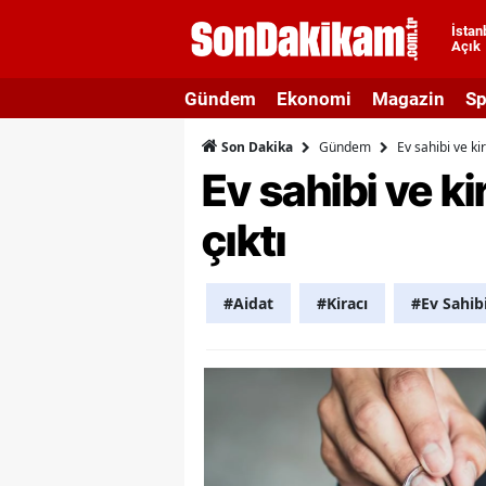
İstan
Açık
A
Gündem
Ekonomi
Magazin
Sp
A
Gündem
Ev sahibi ve ki
Son Dakika
A
Ev sahibi ve k
A
çıktı
A
A
#Aidat
#Kiracı
#Ev Sahib
A
A
A
B