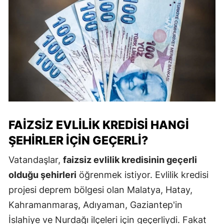
FAIZSIZ EVLILIK KREDISI HANGI
ŞEHIRLER İÇIN GEÇERLI?
Vatandaşlar,
faizsiz evlilik kredisinin geçerli
olduğu şehirleri
öğrenmek istiyor. Evlilik kredisi
projesi deprem bölgesi olan Malatya,
Hatay,
Kahramanmaraş,
Adıyaman, Gaziantep'in
İslahiye ve Nurdağı ilçeleri için geçerliydi. Fakat