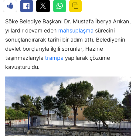
Söke Belediye Başkanı Dr. Mustafa İberya Arıkan,
yıllardır devam eden
mahsuplaşma
sürecini
sonuçlandırarak tarihi bir adım attı. Belediyenin
devlet borçlarıyla ilgili sorunlar, Hazine
taşınmazlarıyla
trampa
yapılarak çözüme
kavuşturuldu.