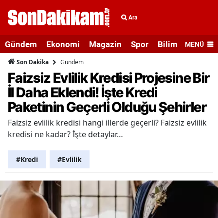
Ara
Gündem
Ekonomi
Magazin
Spor
Bilim ve Teknolo
MENÜ
Gündem
Son Dakika
Faizsiz Evlilik Kredisi Projesine Bir
İl Daha Eklendi! İşte Kredi
Paketinin Geçerli Olduğu Şehirler
Faizsiz evlilik kredisi hangi illerde geçerli? Faizsiz evlilik
kredisi ne kadar? İşte detaylar…
#Kredi
#Evlilik