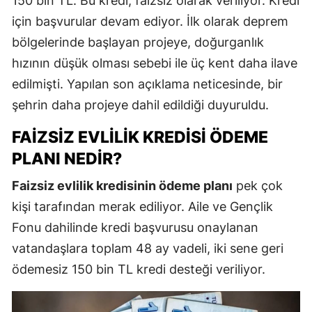
150 bin TL. Bu kredi, faizsiz olarak veriliyor. Kredi
için başvurular devam ediyor. İlk olarak deprem
bölgelerinde başlayan projeye, doğurganlık
hızının düşük olması sebebi ile üç kent daha ilave
edilmişti. Yapılan son açıklama neticesinde, bir
şehrin daha projeye dahil edildiği duyuruldu.
FAIZSIZ EVLILIK KREDISI ÖDEME
PLANI NEDIR?
Faizsiz evlilik kredisinin ödeme planı
pek çok
kişi tarafından merak ediliyor. Aile ve Gençlik
Fonu dahilinde kredi başvurusu onaylanan
vatandaşlara toplam 48 ay vadeli, iki sene geri
ödemesiz 150 bin TL kredi desteği veriliyor.