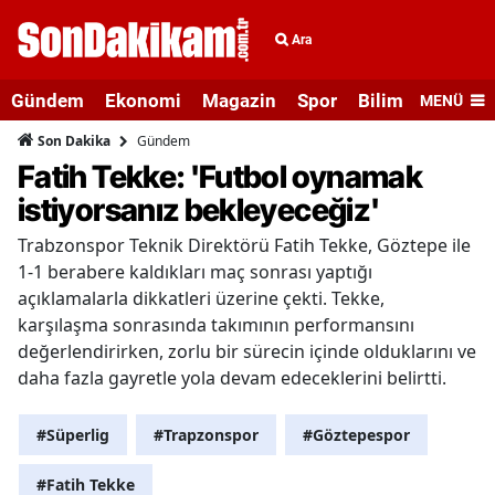
Ara
Gündem
Ekonomi
Magazin
Spor
Bilim ve Teknolo
MENÜ
Gündem
Son Dakika
Fatih Tekke: 'Futbol oynamak
istiyorsanız bekleyeceğiz'
Trabzonspor Teknik Direktörü Fatih Tekke, Göztepe ile
1-1 berabere kaldıkları maç sonrası yaptığı
açıklamalarla dikkatleri üzerine çekti. Tekke,
karşılaşma sonrasında takımının performansını
değerlendirirken, zorlu bir sürecin içinde olduklarını ve
daha fazla gayretle yola devam edeceklerini belirtti.
#Süperlig
#Trapzonspor
#Göztepespor
#Fatih Tekke