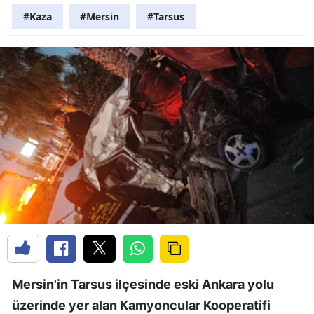
#Kaza
#Mersin
#Tarsus
Mersin'in Tarsus ilçesinde eski Ankara yolu
üzerinde yer alan Kamyoncular Kooperatifi