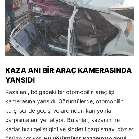
KAZA ANI BIR ARAÇ KAMERASINDA
YANSIDI
Kaza anı, bölgedeki bir otomobilin araç içi
kamerasına yansıdı. Görüntülerde, otomobilin
karşı şeride geçişi ve ardından kamyonla
çarpışma anı yer alıyor. Bu anlar, kazanın ne
kadar hızlı geliştiğini ve şiddetli çarpışmayı gözler
önüne seriyor.
Bu görüntüler, kazanın ne denli