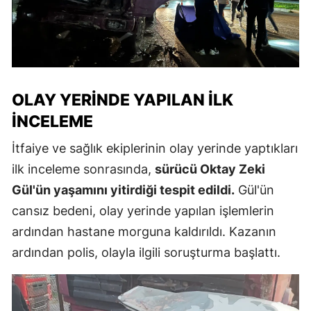
OLAY YERINDE YAPILAN İLK
İNCELEME
İtfaiye ve sağlık ekiplerinin olay yerinde yaptıkları
ilk inceleme sonrasında,
sürücü Oktay Zeki
Gül'ün yaşamını yitirdiği tespit edildi.
Gül'ün
cansız bedeni, olay yerinde yapılan işlemlerin
ardından hastane morguna kaldırıldı. Kazanın
ardından polis, olayla ilgili soruşturma başlattı.