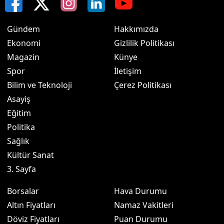
Gündem
Hakkımızda
Ekonomi
Gizlilik Politikası
Magazin
Künye
Spor
İletişim
Bilim ve Teknoloji
Çerez Politikası
Asayiş
Eğitim
Politika
Sağlık
Kültür Sanat
3. Sayfa
Borsalar
Hava Durumu
Altın Fiyatları
Namaz Vakitleri
Döviz Fiyatları
Puan Durumu