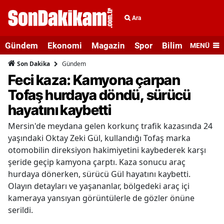
Ara
Gündem
Ekonomi
Magazin
Spor
Bilim ve Teknolo
MENÜ
Gündem
Son Dakika
Feci kaza: Kamyona çarpan
Tofaş hurdaya döndü, sürücü
hayatını kaybetti
Mersin'de meydana gelen korkunç trafik kazasında 24
yaşındaki Oktay Zeki Gül, kullandığı Tofaş marka
otomobilin direksiyon hakimiyetini kaybederek karşı
şeride geçip kamyona çarptı. Kaza sonucu araç
hurdaya dönerken, sürücü Gül hayatını kaybetti.
Olayın detayları ve yaşananlar, bölgedeki araç içi
kameraya yansıyan görüntülerle de gözler önüne
serildi.