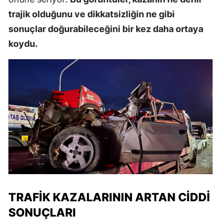
trajik olduğunu ve dikkatsizliğin ne gibi
sonuçlar doğurabileceğini bir kez daha ortaya
koydu.
TRAFIK KAZALARININ ARTAN CIDDI
SONUÇLARI