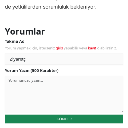
de yetkililerden sorumluluk bekleniyor.
Yorumlar
Takma Ad
Yorum yapmak için, isterseniz
giriş
yapabilir veya
kayıt
olabilirsiniz.
Yorum Yazın (500 Karakter)
GÖNDER