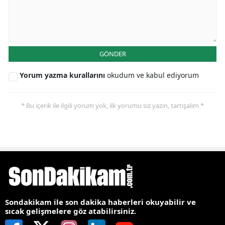
GÖNDER
Yorum yazma kurallarını
okudum ve kabul ediyorum
* Bu içerik ile ilgili yorum yok, ilk yorumu siz yazın, tartışalım *
Sondakikam ile son dakika haberleri okuyabilir ve
sıcak gelişmelere göz atabilirsiniz.