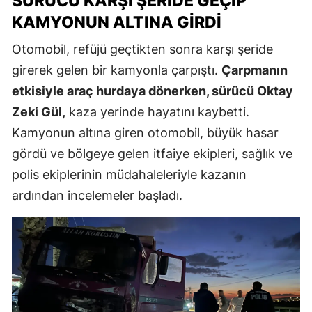
SÜRÜCÜ KARŞI ŞERIDE GEÇIP
KAMYONUN ALTINA GIRDI
Otomobil, refüjü geçtikten sonra karşı şeride
girerek gelen bir kamyonla çarpıştı.
Çarpmanın
etkisiyle araç hurdaya dönerken, sürücü Oktay
Zeki Gül,
kaza yerinde hayatını kaybetti.
Kamyonun altına giren otomobil, büyük hasar
gördü ve bölgeye gelen itfaiye ekipleri, sağlık ve
polis ekiplerinin müdahaleleriyle kazanın
ardından incelemeler başladı.