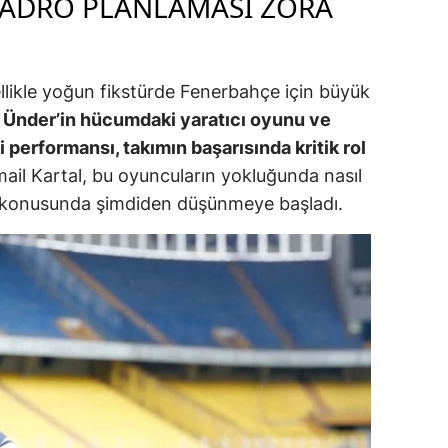
KADRO PLANLAMASI ZORA
alova
arabük
ellikle yoğun fikstürde Fenerbahçe için büyük
 Ünder’in hücumdaki yaratıcı oyunu ve
lis
erformansı, takımın başarısında kritik rol
smaniye
mail Kartal, bu oyuncuların yokluğunda nasıl
ı konusunda şimdiden düşünmeye başladı.
üzce