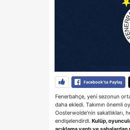
B
B
Bi
B
B
B
Ç
Facebook'ta Paylaş
Ç
Fenerbahçe, yeni sezonun ortası
Ç
daha ekledi. Takımın önemli 
Oosterwolde'nin sakatlıkları, h
D
endişelendirdi.
Kulüp, oyuncular
D
açıklama yaptı ve sahalardan 