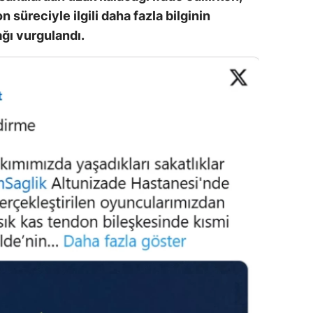
 süreciyle ilgili daha fazla bilginin
amsun
ağı vurgulandı.
irt
inop
ivas
ekirdağ
okat
rabzon
unceli
anlıurfa
şak
an