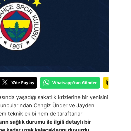
ilecik
ingöl
tlis
olu
urdur
ursa
anakkale
X'de Paylaş
Whatsapp'tan Gönder
ankırı
nda yaşadığı sakatlık krizlerine bir yenisini
orum
oyuncularından Cengiz Ünder ve Jayden
em teknik ekibi hem de taraftarları
enizli
ın sağlık durumu ile ilgili detaylı bir
iyarbakır
ne kadar uzak kalacaklarını duyurdu.