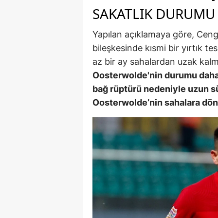
SAKATLIK DURUMU
M
İ
Yapılan açıklamaya göre, Ceng
bileşkesinde kısmi bir yırtık te
İ
az bir ay sahalardan uzak kal
K
Oosterwolde'nin durumu daha 
bağ rüptürü nedeniyle uzun sü
K
Oosterwolde’nin sahalara dön
K
Kı
K
K
K
K