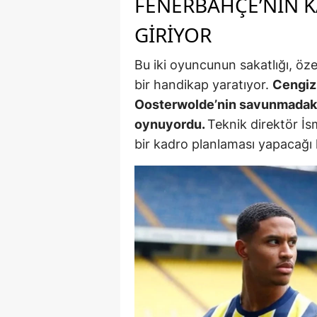
FENERBAHÇE’NIN 
GIRIYOR
Y
K
Bu iki oyuncunun sakatlığı, öz
bir handikap yaratıyor.
Cengiz
Ki
Oosterwolde’nin savunmadaki p
O
oynuyordu.
Teknik direktör İs
bir kadro planlaması yapacağ
D