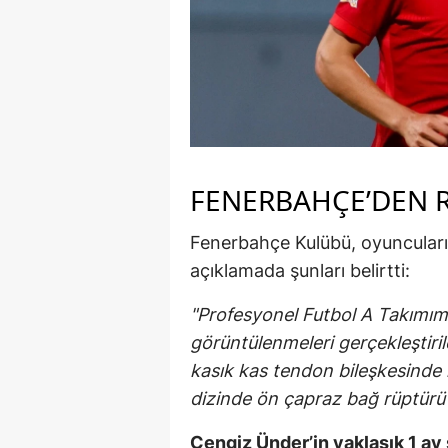
M
M
K
M
FENERBAHÇE’DEN 
M
M
Fenerbahçe Kulübü, oyuncuları
açıklamada şunları belirtti:
N
"Profesyonel Futbol A Takımımı
N
görüntülenmeleri gerçekleştir
O
kasık kas tendon bileşkesinde 
dizinde ön çapraz bağ rüptürü t
R
S
Cengiz Ünder’in yaklaşık 1 ay 