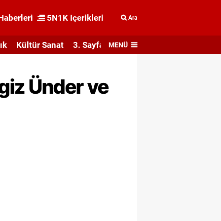
Haberleri
5N1K İçerikleri
Ara
ık
Kültür Sanat
3. Sayfa
MENÜ
giz Ünder ve