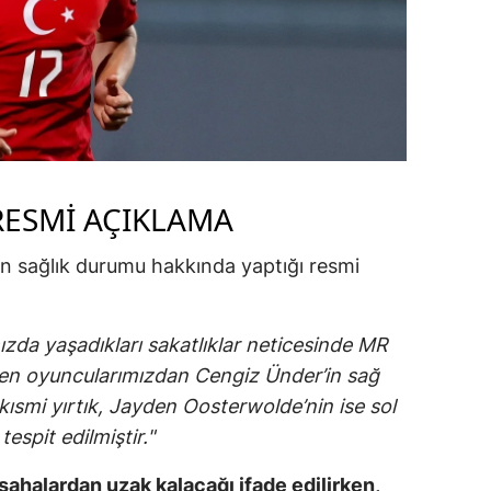
alatya
anisa
ahramanmaraş
ardin
RESMI AÇIKLAMA
uğla
uş
n sağlık durumu hakkında yaptığı resmi
evşehir
zda yaşadıkları sakatlıklar neticesinde MR
iğde
ilen oyuncularımızdan Cengiz Ünder’in sağ
rdu
kısmi yırtık, Jayden Oosterwolde’nin ise sol
espit edilmiştir."
ize
akarya
sahalardan uzak kalacağı ifade edilirken,