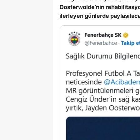
Oosterwolde’nin rehabilitasyon
S
ilerleyen günlerde paylaşılac
Si
S
S
T
T
T
T
Ş
U
V