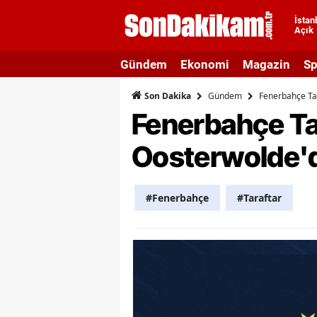
İstan
Açık
A
Gündem
Ekonomi
Magazin
Sp
A
Gündem
Fenerbahçe Tar
Son Dakika
A
Fenerbahçe Ta
A
Oosterwolde'de
A
A
#Fenerbahçe
#Taraftar
A
A
A
B