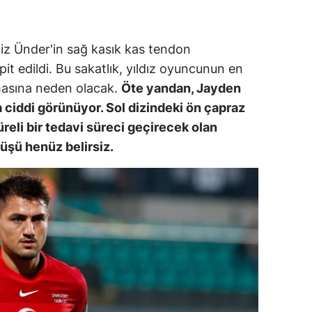
ersin
stanbul
iz Ünder'in sağ kasık kas tendon
spit edildi. Bu sakatlık, yıldız oyuncunun en
zmir
masına neden olacak.
Öte yandan, Jayden
ars
ciddi görünüyor. Sol dizindeki ön çapraz
reli bir tedavi süreci geçirecek olan
astamonu
üşü henüz belirsiz.
ayseri
rklareli
ırşehir
ocaeli
onya
ütahya