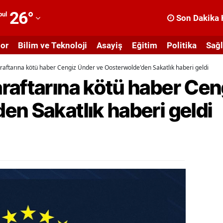
26
°
bul
Son Dakika 
dana
or
Bilim ve Teknoloji
Asayiş
Eğitim
Politika
Sağl
dıyaman
aftarına kötü haber Cengiz Ünder ve Oosterwolde'den Sakatlık haberi geldi
fyonkarahisar
raftarına kötü haber Cen
ğrı
n Sakatlık haberi geldi
masya
nkara
ntalya
rtvin
ydın
alıkesir