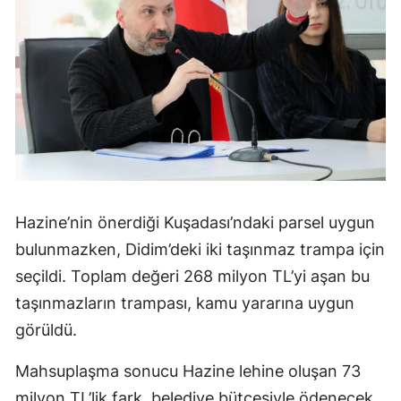
Hazine’nin önerdiği Kuşadası’ndaki parsel uygun
bulunmazken, Didim’deki iki taşınmaz trampa için
seçildi. Toplam değeri 268 milyon TL’yi aşan bu
taşınmazların trampası, kamu yararına uygun
görüldü.
Mahsuplaşma sonucu Hazine lehine oluşan 73
milyon TL’lik fark, belediye bütçesiyle ödenecek.