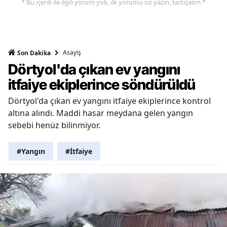
* Bu içerik ile ilgili yorum yok, ilk yorumu siz yazın, tartışalım *
Asayiş
Son Dakika
Dörtyol'da çıkan ev yangını
itfaiye ekiplerince söndürüldü
Dörtyol'da çıkan ev yangını itfaiye ekiplerince kontrol
altına alındı. Maddi hasar meydana gelen yangın
sebebi henüz bilinmiyor.
#Yangın
#İtfaiye