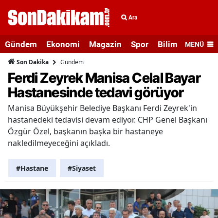
Ara
Gündem
Ekonomi
Magazin
Spor
Bilim ve Teknolo
MENÜ
Gündem
Son Dakika
Ferdi Zeyrek Manisa Celal Bayar
Hastanesinde tedavi görüyor
Manisa Büyükşehir Belediye Başkanı Ferdi Zeyrek'in
hastanedeki tedavisi devam ediyor. CHP Genel Başkanı
Özgür Özel, başkanın başka bir hastaneye
nakledilmeyeceğini açıkladı.
#Hastane
#Siyaset