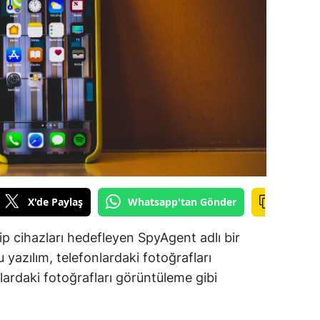
ilecik
ingöl
tlis
olu
urdur
ursa
anakkale
X'de Paylaş
Whatsapp'tan Gönder
ankırı
p cihazları hedefleyen SpyAgent adlı bir
orum
 yazılım, telefonlardaki fotoğrafları
lardaki fotoğrafları görüntüleme gibi
enizli
iyarbakır