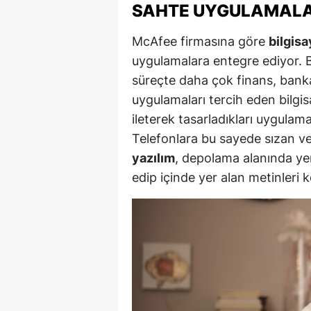
SAHTE UYGULAMALA
M
McAfee firmasına göre
bilgisa
M
uygulamalara entegre ediyor. Bö
K
süreçte daha çok finans, bankac
uygulamaları tercih eden bilgis
M
ileterek tasarladıkları uygulam
M
Telefonlara bu sayede sızan ve ç
yazılım
, depolama alanında yer
M
edip içinde yer alan metinleri 
N
N
O
R
S