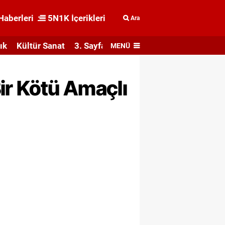
Haberleri
5N1K İçerikleri
Ara
ık
Kültür Sanat
3. Sayfa
MENÜ
Bir Kötü Amaçlı