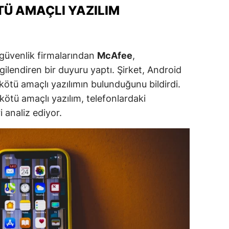
TÜ AMAÇLI YAZILIM
dirne
lazığ
rzincan
 güvenlik firmalarından
McAfee
,
ilgilendiren bir duyuru yaptı. Şirket, Android
rzurum
 kötü amaçlı yazılımın bulunduğunu bildirdi.
skişehir
kötü amaçlı yazılım, telefonlardaki
i analiz ediyor.
aziantep
iresun
ümüşhane
akkari
atay
sparta