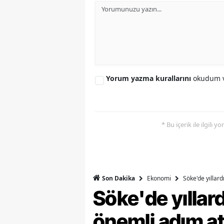
Y
K
Ki
Yorum yazma kurallarını
okudum v
O
D
* Bu içerik ile ilgili 
Ekonomi
Söke'de yıllar
Son Dakika
Söke'de yılla
önemli adım at