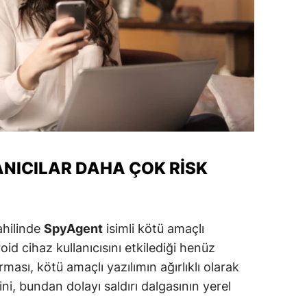
amsun
irt
inop
ivas
ekirdağ
okat
ANICILAR DAHA ÇOK RISK
rabzon
unceli
ahilinde
SpyAgent
isimli kötü amaçlı
id cihaz kullanıcısını etkilediği henüz
anlıurfa
ması, kötü amaçlı yazılımın ağırlıklı olarak
şak
ini, bundan dolayı saldırı dalgasının yerel
an