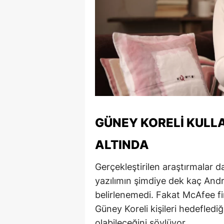
S
Si
S
S
T
T
GÜNEY KORELI KULL
T
ALTINDA
T
Gerçekleştirilen araştırmalar d
yazılımın şimdiye dek kaç Andro
Ş
belirlenemedi. Fakat McAfee fir
U
Güney Koreli kişileri hedeflediğ
V
olabileceğini söylüyor.