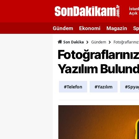
İstan
Açık
A
Gündem
Ekonomi
Magazin
Sp
A
Gündem
Fotoğraflarınız
Son Dakika
A
Fotoğraflarınız
A
Yazılım Bulun
A
A
#Telefon
#Yazılım
#Spya
A
A
A
B