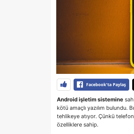
B
B
Bi
B
B
B
Ç
Facebook'ta Paylaş
Ç
Android işletim sistemine
sahi
Ç
kötü amaçlı yazılım bulundu. Bu
tehlikeye atıyor. Çünkü telefon
D
özelliklere sahip.
D