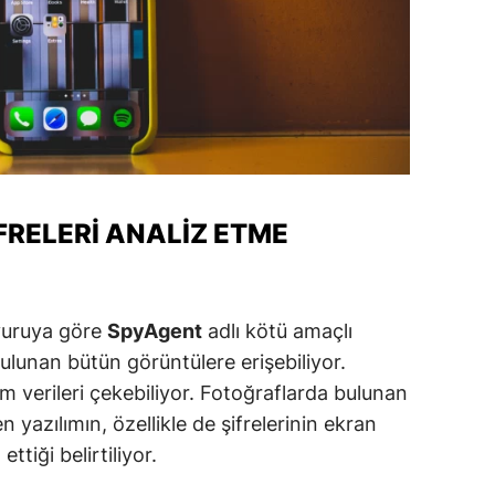
ersin
stanbul
zmir
ars
astamonu
FRELERI ANALIZ ETME
ayseri
rklareli
yuruya göre
SpyAgent
adlı kötü amaçlı
ırşehir
ulunan bütün görüntülere erişebiliyor.
 verileri çekebiliyor. Fotoğraflarda bulunan
ocaeli
en yazılımın, özellikle de şifrelerinin ekran
onya
ettiği belirtiliyor.
ütahya