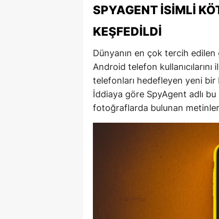
SPYAGENT İSIMLI KÖ
E
KEŞFEDILDI
E
E
Dünyanın en çok tercih edilen
Android telefon kullanıcılarını 
E
telefonları hedefleyen yeni bir
E
İddiaya göre SpyAgent adlı bu 
fotoğraflarda bulunan metinler
G
G
G
H
H
I