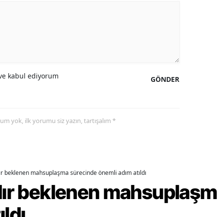
alova
arabük
lis
e kabul ediyorum
smaniye
GÖNDER
üzce
yorum yok, ilk yorumu siz yazın, tartışalım *
dır beklenen mahsuplaşma sürecinde önemli adım atıldı
rdır beklenen mahsuplaş
ıldı