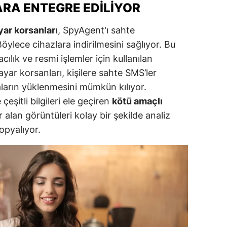
RA ENTEGRE EDILIYOR
alatya
yar korsanları
, SpyAgent'ı sahte
anisa
ylece cihazlara indirilmesini sağlıyor. Bu
ahramanmaraş
ılık ve resmi işlemler için kullanılan
ayar korsanları, kişilere sahte SMS’ler
ardin
aların yüklenmesini mümkün kılıyor.
uğla
eşitli bilgileri ele geçiren
kötü amaçlı
 alan görüntüleri kolay bir şekilde analiz
uş
kopyalıyor.
evşehir
iğde
rdu
ize
akarya