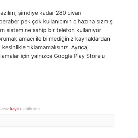
ozgat
azılım, şimdiye kadar 280 civarı
eraber pek çok kullanıcının cihazına sızmış
onguldak
m sistemine sahip bir telefon kullanıyor
ksaray
 korumak amacı ile bilmediğiniz kaynaklardan
 kesinlikle tıklamamalısınız. Ayrıca,
ayburt
lamalar için yalnızca Google Play Store'u
araman
ırıkkale
atman
ırnak
r veya
kayıt
olabilirsiniz.
artın
rdahan
ğdır