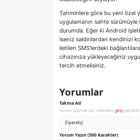
Y
Tahminlere göre bu yeni özel y
uygulamanın sahte sürümüyle b
Z
durumda. Eğer ki Android işleti
A
iseniz saldırılardan kendinizi
iletilen SMS’lerdeki bağlantılara
B
cihazınıza yükleyeceğiniz uygu
K
tercih etmelisiniz.
K
B
Yorumlar
Ş
Takma Ad
Yorum yapmak için, isterseniz
giriş
yapabili
B
A
Yorum Yazın (500 Karakter)
I