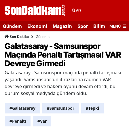
Ara
Gündem
Ekonomi
Magazin
Spor
Bilim ve Teknolo
MENÜ
Gündem
Son Dakika
Galatasaray - Samsunspor
Maçında Penaltı Tartışması! VAR
Devreye Girmedi
Galatasaray - Samsunspor maçında penaltı tartışması
yaşandı. Samsunspor'un itirazlarına rağmen VAR
devreye girmedi ve hakem oyunu devam ettirdi, bu
durum sosyal medyada gündem oldu.
#Galatasaray
#Samsunspor
#Tepki
#Penaltı
#Var