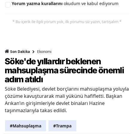
Yorum yazma kurallarını
okudum ve kabul ediyorum
* Bu içerik ile ilgili yorum yok, ilk yorumu siz yazın, tartışalım *
Ekonomi
Son Dakika
Söke'de yıllardır beklenen
mahsuplaşma sürecinde önemli
adım atıldı
Söke Belediyesi, devlet borçlarını mahsuplaşma yoluyla
çözüme kavuşturarak mali yükünü hafifletti. Başkan
Arıkan’ın girişimleriyle devlet binaları Hazine
taşınmazlarıyla takas edildi.
#Mahsuplaşma
#Trampa