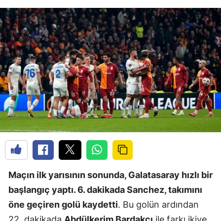
Maçın ilk yarısının sonunda, Galatasaray hızlı bir
başlangıç yaptı. 6. dakikada Sanchez, takımını
öne geçiren golü kaydetti
. Bu golün ardından
22. dakikada
Abdülkerim Bardakcı
ile farkı ikiye