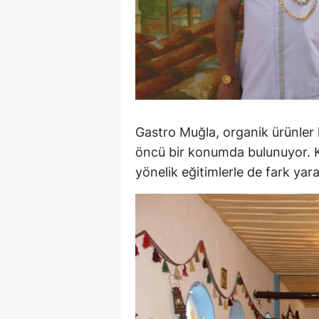
M
M
K
M
Gastro Muğla, organik ürünler 
M
öncü bir konumda bulunuyor. K
M
yönelik eğitimlerle de fark yara
N
N
O
R
S