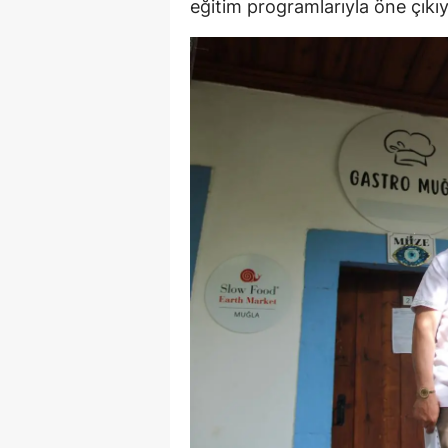
eğitim programlarıyla öne çıkıy
E
E
E
E
E
G
G
G
H
H
I