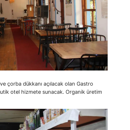
amsun
irt
inop
ivas
ekirdağ
okat
rabzon
ve çorba dükkanı açılacak olan Gastro
utik otel hizmete sunacak. Organik üretim
unceli
.
anlıurfa
şak
an