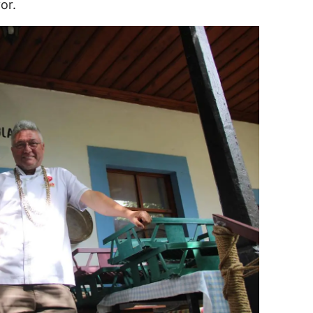
or.
dirne
lazığ
rzincan
rzurum
skişehir
aziantep
iresun
ümüşhane
akkari
atay
sparta