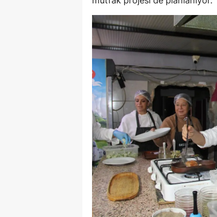
mutfak projesi de planlanıyor.
Y
K
Ki
O
D