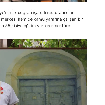
ersin
'nin ilk coğrafi işaretli restoranı olan
stanbul
m merkezi hem de kamu yararına çalışan bir
da 35 kişiye eğitim verilerek sektöre
zmir
ars
astamonu
ayseri
rklareli
ırşehir
ocaeli
onya
ütahya