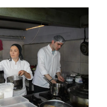
alova
arabük
lis
smaniye
üzce