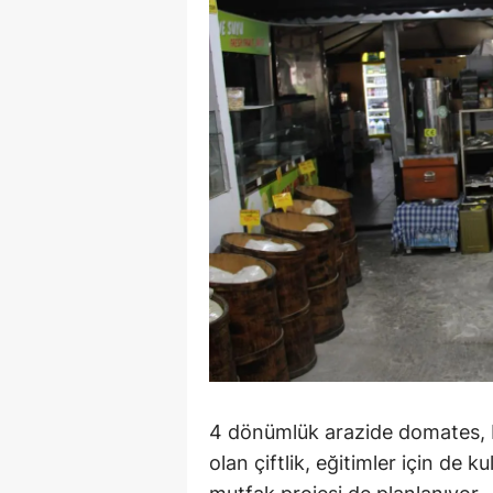
Y
Z
A
B
K
K
B
Ş
B
4 dönümlük arazide domates, bib
A
olan çiftlik, eğitimler için de k
I