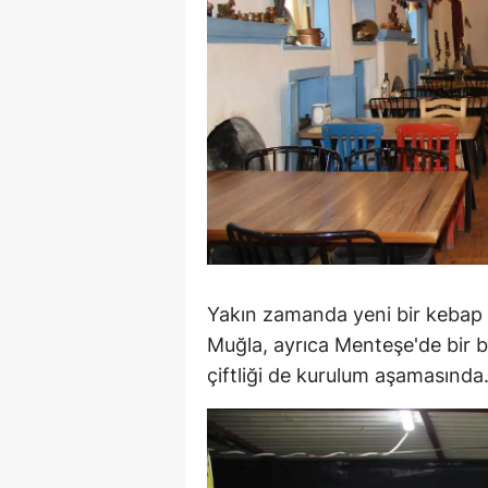
S
Si
S
S
T
T
T
Yakın zamanda yeni bir kebap 
Muğla, ayrıca Menteşe'de bir b
T
çiftliği de kurulum aşamasında
Ş
U
V