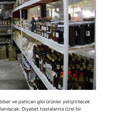
ozgat
onguldak
ksaray
ayburt
araman
ırıkkale
atman
ırnak
artın
er ve patlıcan gibi ürünler yetiştirilecek
rdahan
ullanılacak. Diyabet hastalarına özel bir
ğdır