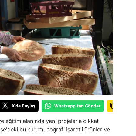
ilecik
ingöl
tlis
olu
urdur
ursa
anakkale
ankırı
X'de Paylaş
Whatsapp'tan Gönder
orum
enizli
e eğitim alanında yeni projelerle dikkat
'deki bu kurum, coğrafi işaretli ürünler ve
iyarbakır