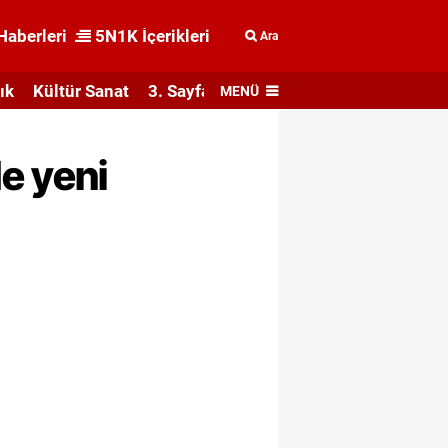
Haberleri
5N1K İçerikleri
Ara
ık
Kültür Sanat
3. Sayfa
MENÜ
e yeni