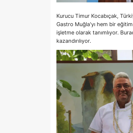
M
Kurucu Timur Kocabıçak, Türkiye
İ
Gastro Muğla'yı hem bir eğiti
işletme olarak tanımlıyor. Bura
İ
kazandırılıyor.
K
K
K
Kı
K
K
K
K