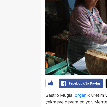
B
B
Bi
B
B
B
Ç
Ç
Facebook'ta Paylaş
Ç
D
Gastro Muğla,
organik
üretim v
çekmeye devam ediyor. Menteşe
D