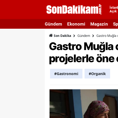
İstan
Açık
A
Gündem
Ekonomi
Magazin
Sp
A
Gündem
Gastro Muğla o
Son Dakika
A
Gastro Muğla o
A
projelerle öne 
A
A
#Gastronomi
#Organik
A
A
A
B