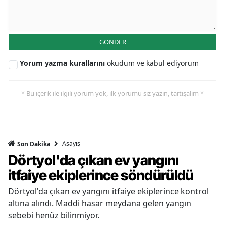
GÖNDER
Yorum yazma kurallarını
okudum ve kabul ediyorum
* Bu içerik ile ilgili yorum yok, ilk yorumu siz yazın, tartışalım *
Asayiş
Son Dakika
Dörtyol'da çıkan ev yangını
itfaiye ekiplerince söndürüldü
Dörtyol'da çıkan ev yangını itfaiye ekiplerince kontrol
altına alındı. Maddi hasar meydana gelen yangın
sebebi henüz bilinmiyor.