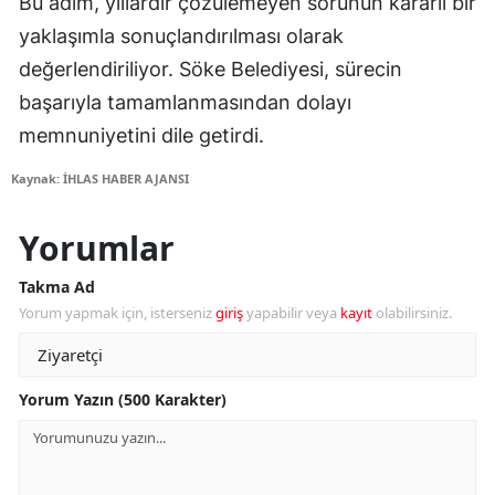
Bu adım, yıllardır çözülemeyen sorunun kararlı bir
yaklaşımla sonuçlandırılması olarak
değerlendiriliyor. Söke Belediyesi, sürecin
başarıyla tamamlanmasından dolayı
memnuniyetini dile getirdi.
Kaynak: İHLAS HABER AJANSI
Yorumlar
Takma Ad
Yorum yapmak için, isterseniz
giriş
yapabilir veya
kayıt
olabilirsiniz.
Yorum Yazın (500 Karakter)