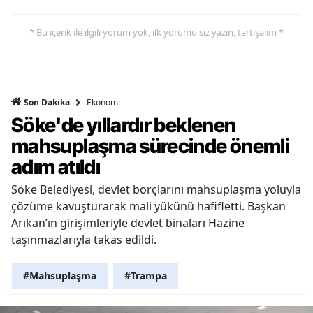
* Bu içerik ile ilgili yorum yok, ilk yorumu siz yazın, tartışalım *
Ekonomi
Son Dakika
Söke'de yıllardır beklenen
mahsuplaşma sürecinde önemli
adım atıldı
Söke Belediyesi, devlet borçlarını mahsuplaşma yoluyla
çözüme kavuşturarak mali yükünü hafifletti. Başkan
Arıkan’ın girişimleriyle devlet binaları Hazine
taşınmazlarıyla takas edildi.
#Mahsuplaşma
#Trampa