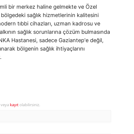
mli bir merkez haline gelmekte ve Özel
amsun
ölgedeki sağlık hizmetlerinin kalitesini
irt
odern tıbbi cihazları, uzman kadrosu ve
halkının sağlık sorunlarına çözüm bulmasında
inop
ANKA Hastanesi, sadece Gaziantep'e değil,
ivas
unarak bölgenin sağlık ihtiyaçlarını
.
ekirdağ
okat
rabzon
unceli
r veya
kayıt
olabilirsiniz.
anlıurfa
şak
an