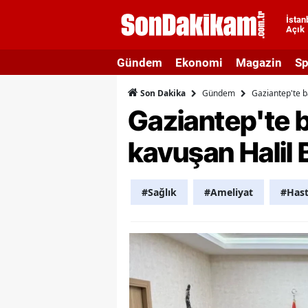
İstan
Açık
A
Gündem
Ekonomi
Magazin
Sp
A
Gündem
Gaziantep'te ba
Son Dakika
A
Gaziantep'te b
A
kavuşan Halil 
A
A
#Sağlık
#Ameliyat
#Has
A
A
A
B