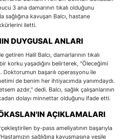
onucu 3 ana damarının tıkalı olduğunu
dirne
la sağlığına kavuşan Balcı, hastane
lazığ
rlerini iletti.
rzincan
NIN DUYGUSAL ANLARI
rzurum
e getiren Halil Balcı, damarlarının tıkalı
skişehir
r korku yaşadığını belirterek, "Öleceğimi
aziantep
 Doktorumun başarılı operasyonu ile
etimi de benim her ihtiyacımda yanımdaydı.
iresun
sem azdır," dedi. Balcı, sağlık çalışanlarının
ümüşhane
akadan dolayı minnettar olduğunu ifade etti.
akkari
GÖKASLAN'IN AÇIKLAMALARI
atay
çekleştirilen by-pass ameliyatının başarıyla
sparta
"Hastamızın sağlığına kavuşmasına vesile