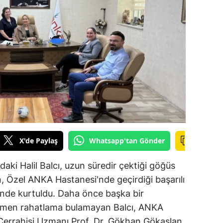
ilecik
ingöl
tlis
olu
urdur
ursa
anakkale
X'de Paylaş
Whatsapp'tan Gönder
ankırı
aki Halil Balcı, uzun süredir çektiği göğüs
orum
n, Özel ANKA Hastanesi'nde geçirdiği başarılı
nde kurtuldu. Daha önce başka bir
enizli
ğmen rahatlama bulamayan Balcı, ANKA
iyarbakır
Cerrahisi Uzmanı Prof. Dr. Gökhan Gökaslan