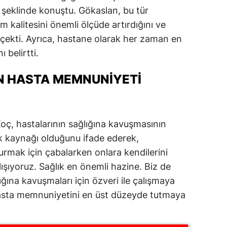
 şeklinde konuştu. Gökaslan, bu tür
ersin
 kalitesini önemli ölçüde artırdığını ve
stanbul
çekti. Ayrıca, hastane olarak her zaman en
ı belirtti.
zmir
ars
N HASTA MEMNUNIYETI
astamonu
ayseri
oç, hastalarının sağlığına kavuşmasının
uk kaynağı olduğunu ifade ederek,
rklareli
urmak için çabalarken onlara kendilerini
ırşehir
lışıyoruz. Sağlık en önemli hazine. Biz de
ocaeli
ığına kavuşmaları için özveri ile çalışmaya
hasta memnuniyetini en üst düzeyde tutmaya
onya
ütahya