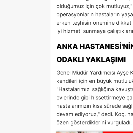
olduğumuz için çok mutluyuz,"
M
operasyonların hastaların yaşam
İ
erken teşhisin önemine dikkat 
iyi hizmeti sunmaya çalıştıkların
İ
K
ANKA HASTANESI'NI
K
ODAKLI YAKLAŞIMI
K
Genel Müdür Yardımcısı Ayşe K
kendileri için en büyük mutlul
Kı
"Hastalarımızı sağlığına kavuşt
K
evlerinde gibi hissettirmeye ça
K
hastalarımızın kısa sürede sağl
devam ediyoruz," dedi. Koç, 
K
özen gösterdiklerini vurguladı.
K