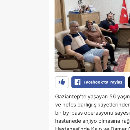
B
B
Bi
B
B
B
Ç
Facebook'ta Paylaş
Ç
Gaziantep'te yaşayan 56 yaşınd
Ç
ve nefes darlığı şikayetlerinde
bir by-pass operasyonu sayesi
D
hastanede anjiyo olmasına ra
D
Hastanesi'nde Kalp ve Damar 