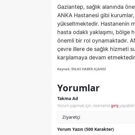
Gaziantep, sağlık alanında öne
S
ANKA Hastanesi gibi kurumlar, b
Si
yükseltmektedir. Hastanenin m
hasta odaklı yaklaşımı, bölge 
S
önemli bir rol oynamaktadır. 
S
çevre illere de sağlık hizmeti s
karşılamaya devam etmektedir
T
Kaynak: İHLAS HABER AJANSI
T
T
Yorumlar
T
Takma Ad
Yorum yapmak için, isterseniz
giriş
yapabili
Ş
U
Yorum Yazın (500 Karakter)
V