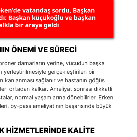
ken'de vatandaş sordu, Başkan
alatya
dı: Başkan küçükoğlu ve başkan
anisa
lkla bir araya geldi
ahramanmaraş
ardin
IN ÖNEMI VE SÜRECI
uğla
 koroner damarların yerine, vücudun başka
yerleştirilmesiyle gerçekleştirilen bir
uş
n kanlanması sağlanır ve hastanın göğüs
evşehir
tleri ortadan kalkar. Ameliyat sonrası dikkatli
iğde
stalar, normal yaşamlarına dönebilirler. Erken
eri, by-pass ameliyatının başarısında büyük
rdu
ize
K HIZMETLERINDE KALITE
akarya