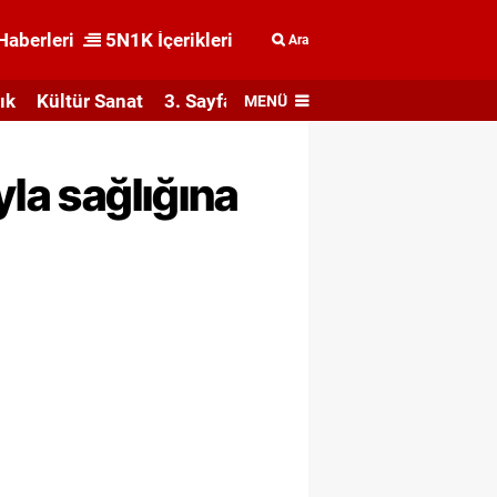
Haberleri
5N1K İçerikleri
Ara
ık
Kültür Sanat
3. Sayfa
MENÜ
yla sağlığına