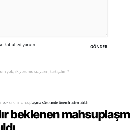
ozgat
onguldak
ksaray
e kabul ediyorum
ayburt
GÖNDER
araman
ırıkkale
yorum yok, ilk yorumu siz yazın, tartışalım *
atman
ırnak
dır beklenen mahsuplaşma sürecinde önemli adım atıldı
artın
rdır beklenen mahsuplaş
rdahan
ıldı
ğdır