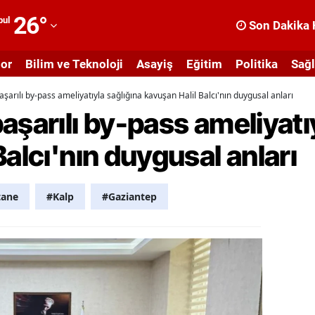
26
°
bul
Son Dakika 
dana
or
Bilim ve Teknoloji
Asayiş
Eğitim
Politika
Sağl
dıyaman
şarılı by-pass ameliyatıyla sağlığına kavuşan Halil Balcı'nın duygusal anları
fyonkarahisar
aşarılı by-pass ameliyatı
ğrı
Balcı'nın duygusal anları
masya
nkara
tane
#Kalp
#Gaziantep
ntalya
rtvin
ydın
alıkesir