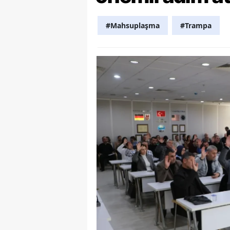
Y
#Mahsuplaşma
#Trampa
K
Ki
O
D