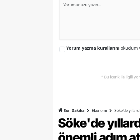
Y
Z
A
Yorum yazma kurallarını
okudum v
B
K
K
* Bu içerik ile ilgili 
B
Ş
Ekonomi
Söke'de yıllar
Son Dakika
B
Söke'de yılla
A
önemli adım at
I