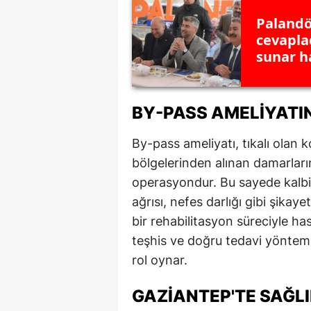
Palandö
M
cevapla
M
sunar ha
K
M
BY-PASS AMELIYATIN
M
By-pass ameliyatı, tıkalı olan
bölgelerinden alınan damarların 
M
operasyondur. Bu sayede kalbi
N
ağrısı, nefes darlığı gibi şikaye
N
bir rehabilitasyon süreciyle ha
teşhis ve doğru tedavi yönteml
O
rol oynar.
R
GAZIANTEP'TE SAĞLI
S