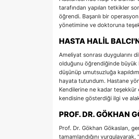
tarafından yapılan tetkikler s
E
öğrendi. Başarılı bir operasyon
E
yönetimine ve doktoruna teşekkü
E
HASTA HALIL BALCI'
E
Ameliyat sonrası duygularını dil
E
olduğunu öğrendiğinde büyük bi
G
düşünüp umutsuzluğa kapıldım.
hayata tutundum. Hastane yön
G
Kendilerine ne kadar teşekkür et
G
kendisine gösterdiği ilgi ve al
H
PROF. DR. GÖKHAN 
H
Prof. Dr. Gökhan Gökaslan, ger
I
tamamlandığını vurgulayarak, 