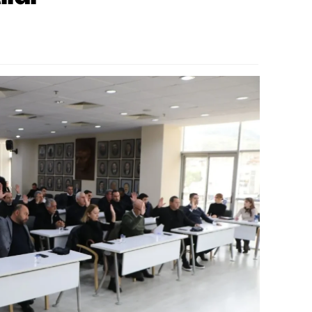
alova
arabük
lis
smaniye
üzce