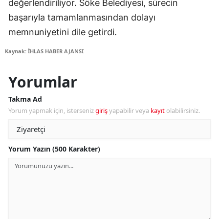
değerlendiriliyor. Söke Belediyesi, sürecin
başarıyla tamamlanmasından dolayı
memnuniyetini dile getirdi.
Kaynak: İHLAS HABER AJANSI
Yorumlar
Takma Ad
Yorum yapmak için, isterseniz
giriş
yapabilir veya
kayıt
olabilirsiniz.
Yorum Yazın (500 Karakter)