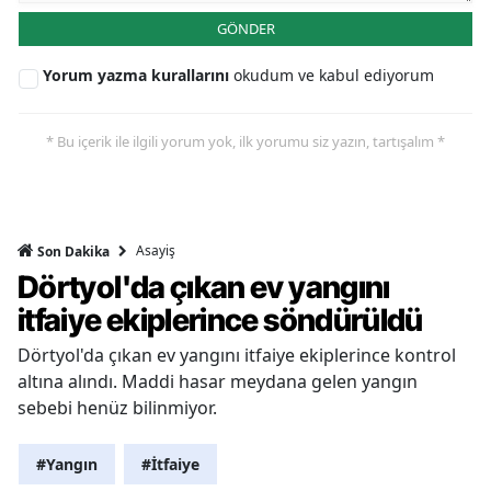
GÖNDER
Yorum yazma kurallarını
okudum ve kabul ediyorum
* Bu içerik ile ilgili yorum yok, ilk yorumu siz yazın, tartışalım *
Asayiş
Son Dakika
Dörtyol'da çıkan ev yangını
itfaiye ekiplerince söndürüldü
Dörtyol'da çıkan ev yangını itfaiye ekiplerince kontrol
altına alındı. Maddi hasar meydana gelen yangın
sebebi henüz bilinmiyor.
#Yangın
#İtfaiye