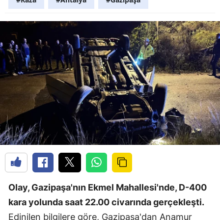
Olay, Gazipaşa'nın Ekmel Mahallesi'nde, D-400
kara yolunda saat 22.00 civarında gerçekleşti.
Edinilen bilgilere göre, Gazipaşa'dan Anamur