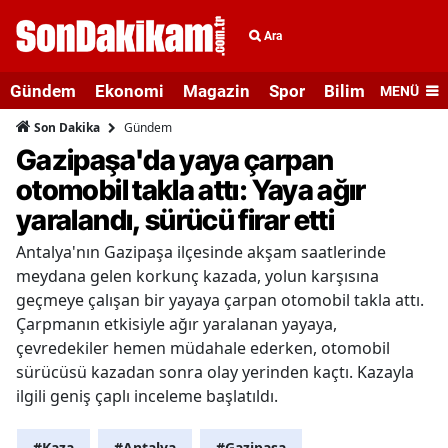
Ara
Gündem
Ekonomi
Magazin
Spor
Bilim ve Teknolo
MENÜ
Gündem
Son Dakika
Gazipaşa'da yaya çarpan
otomobil takla attı: Yaya ağır
yaralandı, sürücü firar etti
Antalya'nın Gazipaşa ilçesinde akşam saatlerinde
meydana gelen korkunç kazada, yolun karşısına
geçmeye çalışan bir yayaya çarpan otomobil takla attı.
Çarpmanın etkisiyle ağır yaralanan yayaya,
çevredekiler hemen müdahale ederken, otomobil
sürücüsü kazadan sonra olay yerinden kaçtı. Kazayla
ilgili geniş çaplı inceleme başlatıldı.
#Kaza
#Antalya
#Gazipaşa