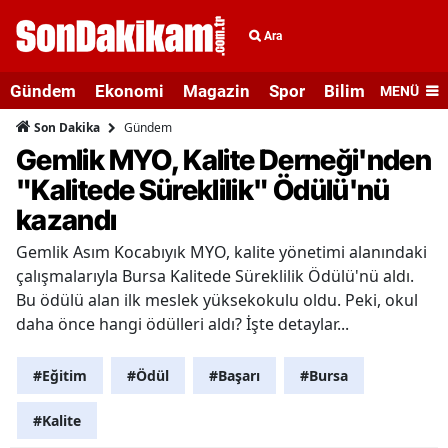
Ara
Gündem
Ekonomi
Magazin
Spor
Bilim ve Teknolo
MENÜ
Gündem
Son Dakika
Gemlik MYO, Kalite Derneği'nden
"Kalitede Süreklilik" Ödülü'nü
kazandı
Gemlik Asım Kocabıyık MYO, kalite yönetimi alanındaki
çalışmalarıyla Bursa Kalitede Süreklilik Ödülü'nü aldı.
Bu ödülü alan ilk meslek yüksekokulu oldu. Peki, okul
daha önce hangi ödülleri aldı? İşte detaylar...
#Eğitim
#Ödül
#Başarı
#Bursa
#Kalite