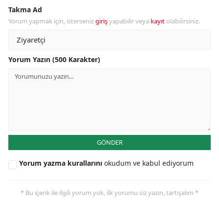
Takma Ad
Yorum yapmak için, isterseniz
giriş
yapabilir veya
kayıt
olabilirsiniz.
Yorum Yazın (500 Karakter)
GÖNDER
Yorum yazma kurallarını
okudum ve kabul ediyorum
* Bu içerik ile ilgili yorum yok, ilk yorumu siz yazın, tartışalım *