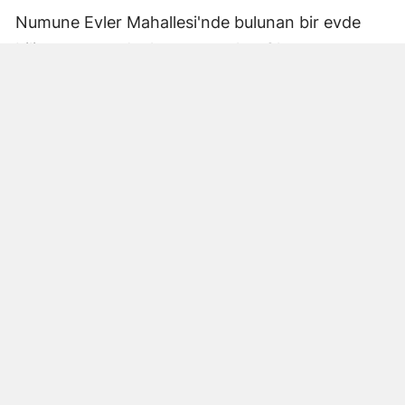
Numune Evler Mahallesi'nde bulunan bir evde
bilinmeyen nedenle yangın çıktı. Olay,
çevredekiler tarafından fark edilerek yetkililere
bildirildi.
Hatay Büyükşehir Belediyesi'ne bağlı itfaiye
ekipleri hızla olay yerine ulaştı. Yangın,