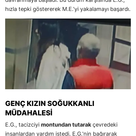
hızla tepki göstererek M.E.'yi yakalamayı başardı.
GENÇ KIZIN SOĞUKKANLI
MÜDAHALESI
E.G., tacizciyi
montundan tutarak
çevredeki
insanlardan yardım istedi. E.G.'nin bağırarak