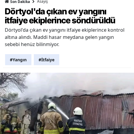
Asayiş
Son Dakika
Dörtyol'da çıkan ev yangını
itfaiye ekiplerince söndürüldü
Dörtyol'da çıkan ev yangını itfaiye ekiplerince kontrol
altına alındı. Maddi hasar meydana gelen yangın
sebebi henüz bilinmiyor.
#Yangın
#İtfaiye