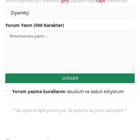
Yorum yapmak için, isterseniz
giriş
yapabilir veya
kayıt
olabilirsiniz.
Yorum Yazın (500 Karakter)
GÖNDER
Yorum yazma kurallarını
okudum ve kabul ediyorum
* Bu içerik ile ilgili yorum yok, ilk yorumu siz yazın, tartışalım *