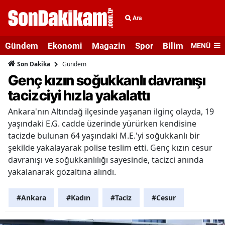
Ara
Gündem
Ekonomi
Magazin
Spor
Bilim ve Teknolo
MENÜ
Gündem
Son Dakika
Genç kızın soğukkanlı davranışı
tacizciyi hızla yakalattı
Ankara'nın Altındağ ilçesinde yaşanan ilginç olayda, 19
yaşındaki E.G. cadde üzerinde yürürken kendisine
tacizde bulunan 64 yaşındaki M.E.'yi soğukkanlı bir
şekilde yakalayarak polise teslim etti. Genç kızın cesur
davranışı ve soğukkanlılığı sayesinde, tacizci anında
yakalanarak gözaltına alındı.
#Ankara
#Kadın
#Taciz
#Cesur